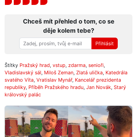
Chceš mít přehled o tom, co se
děje kolem tebe?
Přihlásit
Štítky
Pražský hrad
,
vstup
,
zdarma
,
senioři
,
Vladislavský sál
,
Miloš Zeman
,
Zlatá ulička
,
Katedrála
svatého Víta
,
Vratislav Mynář
,
Kancelář prezidenta
republiky
,
Příběh Pražského hradu
,
Jan Novák
,
Starý
královský palác