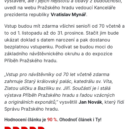
vystaveni, ale i jejich nejistotu a obavy z budoucnosti,“
uvedl na webu Pražského hradu vedoucí Kanceláře
prezidenta republiky
Vratislav Mynář
.
Vstup budou mít zdarma všichni senioři od 70 včetně a
to od 1. listopadu až do 31. prosince. Stačit jim bude
ukázat doklad s datem narození a pak dostanou
bezplatnou vstupenku. Podívat se budou moci do
základního návštěvnického okruhu a do expozice
Příběh Pražského hradu.
„Vstup pro návštěvníky od 70 let včetně zdarma
zahrnuje Starý královský palác, katedrálu sv. Víta,
Zlatou uličku a Baziliku sv. Jiří. Součástí je i stálá
výstava Příběh Pražského hradu s řadou vzácných
a originálních exponátů,”
vysvětlil
Jan Novák
, který řídí
Správu Pražského hradu.
Hodnocení článku je
90 %
. Ohodnoť článek i Ty!