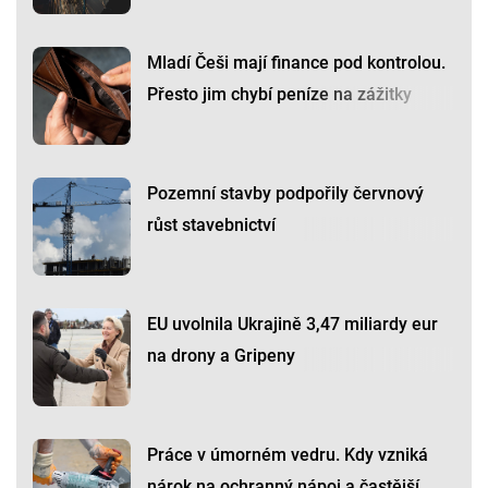
Mladí Češi mají finance pod kontrolou.
Přesto jim chybí peníze na zážitky
Pozemní stavby podpořily červnový
růst stavebnictví
EU uvolnila Ukrajině 3,47 miliardy eur
na drony a Gripeny
Práce v úmorném vedru. Kdy vzniká
nárok na ochranný nápoj a častější