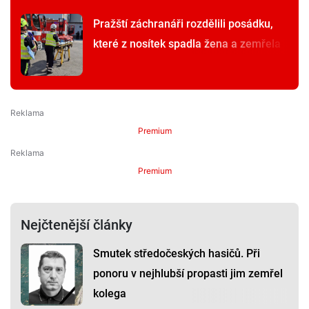
Pražští záchranáři rozdělili posádku,
které z nosítek spadla žena a zemřela
Premium
Premium
Nejčtenější články
Smutek středočeských hasičů. Při
ponoru v nejhlubší propasti jim zemřel
kolega