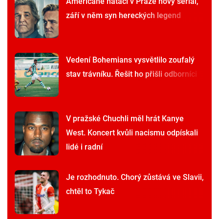
Američané natáčí v Praze nový seriál,
září v něm syn hereckých legend
Vedení Bohemians vysvětlilo zoufalý
stav trávníku. Řešit ho přišli odborníci
V pražské Chuchli měl hrát Kanye
West. Koncert kvůli nacismu odpískali
lidé i radní
Je rozhodnuto. Chorý zůstává ve Slavii,
chtěl to Tykač