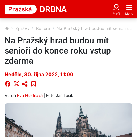
Zprávy
Kultura
Na Pražský hrad budou mít senioři do 
Na Pražský hrad budou mít
senioři do konce roku vstup
zdarma
Neděle, 30. října 2022, 11:00
Autoři
Eva Hradilová
| Foto
Jan Luxík