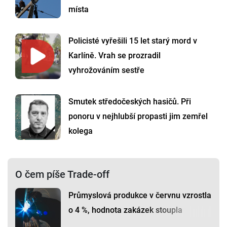
místa
Policisté vyřešili 15 let starý mord v
Karlíně. Vrah se prozradil
vyhrožováním sestře
Smutek středočeských hasičů. Při
ponoru v nejhlubší propasti jim zemřel
kolega
O čem píše Trade-off
Průmyslová produkce v červnu vzrostla
o 4 %, hodnota zakázek stoupla