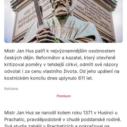
Mistr Jan Hus patří k nejvýznamnějším osobnostem
českých dějin. Reformátor a kazatel, který otevřeně
kritizoval poměry v tehdejší církvi, odmítl své názory
odvolat i za cenu vlastního života. Od jeho upálení na
kostnickém koncilu dnes uplynulo 611 let.
Premium
Mistr Jan Hus se narodil kolem roku 1371 v Husinci u
Prachatic, pravděpodobně v chudé poddanské rodině.
Svá studia zahájil v Prachaticích a pokračoval na