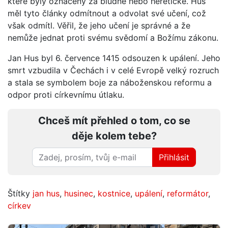
které byly označeny za bludné nebo heretické. Hus
měl tyto články odmítnout a odvolat své učení, což
však odmítl. Věřil, že jeho učení je správné a že
nemůže jednat proti svému svědomí a Božímu zákonu.
Jan Hus byl 6. července 1415 odsouzen k upálení. Jeho
smrt vzbudila v Čechách i v celé Evropě velký rozruch
a stala se symbolem boje za náboženskou reformu a
odpor proti církevnímu útlaku.
Chceš mít přehled o tom, co se
děje kolem tebe?
Přihlásit
Štítky
jan hus
,
husinec
,
kostnice
,
upálení
,
reformátor
,
církev