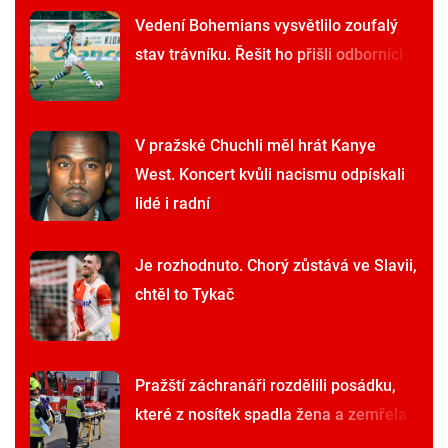
Vedení Bohemians vysvětlilo zoufalý
stav trávníku. Řešit ho přišli odborníci
V pražské Chuchli měl hrát Kanye
West. Koncert kvůli nacismu odpískali
lidé i radní
Je rozhodnuto. Chorý zůstává ve Slavii,
chtěl to Tykač
Pražští záchranáři rozdělili posádku,
které z nosítek spadla žena a zemřela