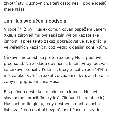
životní styl duchovních, kteří často nežili podle ideálů,
které hlásali.
Jan Hus své učení neodvolal
V roce 1412 byl Hus exkomunikován papežem Janem
XXIII. a zároveň mu byl zakázán výkon kazatelské
činnosti. I přes tento zákaz pokračoval ve své práci a
ve veřejných kázáních, což vedlo k dalším konfliktům.
Církevní mocnosti se proto rozhodly Husa postavit
před soud. Na základě obvinění z kacířství byl pozván
na církevní koncil v Kostnici, který začal v roce 1414 a
měl za úkol vyřešit rozkol ve vedení církve, ale také se
zabýval případem Jana Husa.
Bezpečnou cestu ke kostnickému koncilu Husovi
slavnostně zaručil římský král Zikmund Lucemburský.
Hus měl podle glejtu, tedy cestovního ochranného
listu, zajištěnu osobní bezpečnost během cesty do