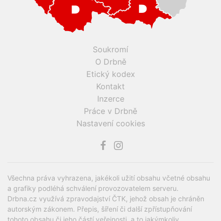
Soukromí
O Drbně
Etický kodex
Kontakt
Inzerce
Práce v Drbně
Nastavení cookies
Všechna práva vyhrazena, jakékoli užití obsahu včetné obsahu
a grafiky podléhá schválení provozovatelem serveru.
Drbna.cz využívá zpravodajství ČTK, jehož obsah je chráněn
autorským zákonem. Přepis, šíření či další zpřístupňování
tohoto obsahu či jeho částí veřejnosti, a to jakýmkoliv