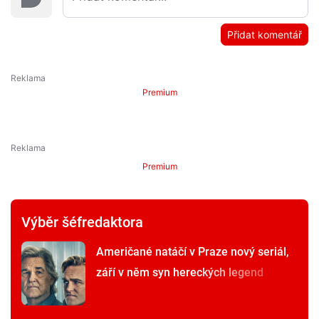
Přidat komentář
Premium
Premium
Výběr šéfredaktora
Američané natáčí v Praze nový seriál,
září v něm syn hereckých legend