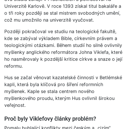
Univerzitě Karlově. V roce 1393 získal titul bakaláře a
o tři roky později se stal mistrem svobodných umění,
což mu umožnilo na univerzitě vyučovat.
Později pokračoval ve studiu na teologické fakultě,
kde se zabýval výkladem Bible, církevním právem a
teologickými otázkami. Během studií ho silně ovlivnily
myšlenky anglického reformátora Johna Viklefa, které
ho nasměrovaly k pozdější kritice církve a snaze o její
reformu.
Hus se začal věnovat kazatelské činnosti v Betlémské
kapli, která byla klíčová pro šíření reformních
myšlenek. Kaple se stala centrem nového
myšlenkového proudu, kterým Hus ovlivnil širokou
veřejnost.
Proč byly Viklefovy články problém?
Pomalu bublající konflikty mezi českým a „cizím“