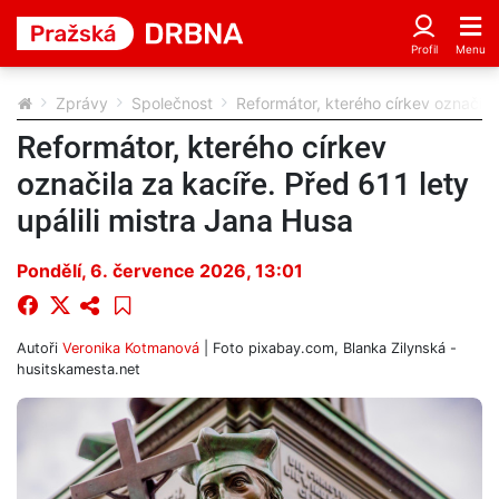
Zprávy
Společnost
Reformátor, kterého církev označila 
Reformátor, kterého církev
označila za kacíře. Před 611 lety
upálili mistra Jana Husa
Pondělí, 6. července 2026, 13:01
Autoři
Veronika Kotmanová
| Foto
pixabay.com, Blanka Zilynská -
husitskamesta.net