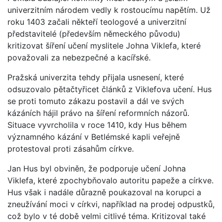
univerzitním národem vedly k rostoucímu napětím. Už
roku 1403 začali někteří teologové a univerzitní
představitelé (především německého původu)
kritizovat šíření učení myslitele Johna Viklefa, které
považovali za nebezpečné a kacířské.
Pražská univerzita tehdy přijala usnesení, které
odsuzovalo pětačtyřicet článků z Viklefova učení. Hus
se proti tomuto zákazu postavil a dál ve svých
kázáních hájil právo na šíření reformních názorů.
Situace vyvrcholila v roce 1410, kdy Hus během
významného kázání v Betlémské kapli veřejně
protestoval proti zásahům církve.
Jan Hus byl obviněn, že podporuje učení Johna
Viklefa, které zpochybňovalo autoritu papeže a církve.
Hus však i nadále důrazně poukazoval na korupci a
zneužívání moci v církvi, například na prodej odpustků,
což bylo v té době velmi citlivé téma. Kritizoval také