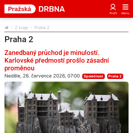
Z kraje
Praha 2
Praha 2
Zanedbaný průchod je minulostí.
Karlovské předmostí prošlo zásadní
proměnou
Neděle, 26. července 2026, 07:00
Společnost
Praha 2