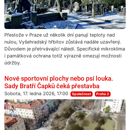
Přestože v Praze už několik dní panují teploty nad
nulou, Vyšehradský hřbitov zůstává nadále uzavřený.
Důvodem je přetrvávající náledí. Specifické mikroklima
i památková ochrana totiž výrazně omezují možnosti
údržby.
Nové sportovní plochy nebo psí louka.
Sady Bratří Čapků čeká přestavba
Sobota, 17. ledna 2026, 17:00
Společnost
Praha 2