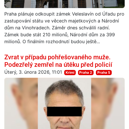
Praha plánuje odkoupit zámek Veleslavín od Úřadu pro
zastupování státu ve věcech majetkových a Národní
dům na Vinohradech. Záměr dnes schválili radní.
Zámek bude stát 210 milionů, Národní dům za 399
milionů. O finálním rozhodnutí budou ještě...
Zvrat v případu pohřešovaného muže.
Podezřelý zemřel na útěku před policií
Úterý, 3. února 2026, 11:01
Krimi
Praha 2
Praha 5