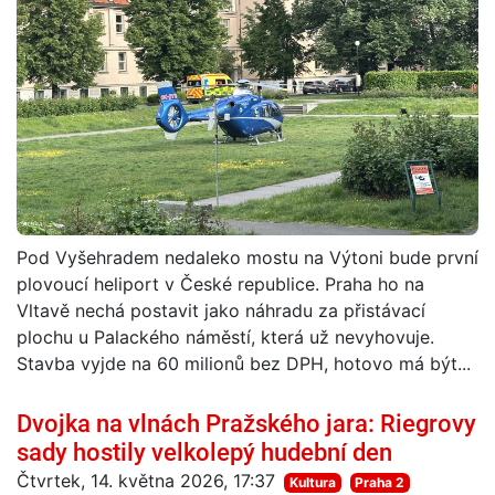
Pod Vyšehradem nedaleko mostu na Výtoni bude první
plovoucí heliport v České republice. Praha ho na
Vltavě nechá postavit jako náhradu za přistávací
plochu u Palackého náměstí, která už nevyhovuje.
Stavba vyjde na 60 milionů bez DPH, hotovo má být...
Dvojka na vlnách Pražského jara: Riegrovy
sady hostily velkolepý hudební den
Čtvrtek, 14. května 2026, 17:37
Kultura
Praha 2