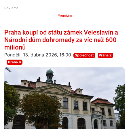
Premium
Praha koupí od státu zámek Veleslavín a
Národní dům dohromady za víc než 600
milionů
Pondělí, 13. dubna 2026, 16:00
Společnost
Praha 2
Praha 6