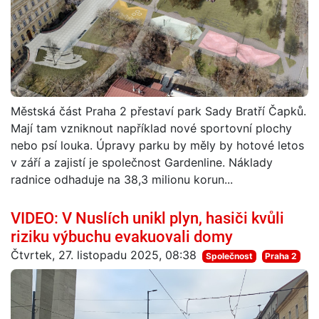
Městská část Praha 2 přestaví park Sady Bratří Čapků.
Mají tam vzniknout například nové sportovní plochy
nebo psí louka. Úpravy parku by měly by hotové letos
v září a zajistí je společnost Gardenline. Náklady
radnice odhaduje na 38,3 milionu korun...
VIDEO: V Nuslích unikl plyn, hasiči kvůli
riziku výbuchu evakuovali domy
Čtvrtek, 27. listopadu 2025, 08:38
Společnost
Praha 2