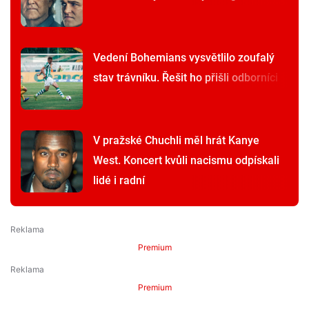
Vedení Bohemians vysvětlilo zoufalý
stav trávníku. Řešit ho přišli odborníci
V pražské Chuchli měl hrát Kanye
West. Koncert kvůli nacismu odpískali
lidé i radní
Premium
Premium