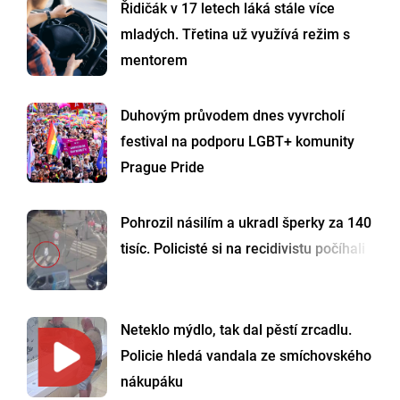
Řidičák v 17 letech láká stále více
mladých. Třetina už využívá režim s
mentorem
Duhovým průvodem dnes vyvrcholí
festival na podporu LGBT+ komunity
Prague Pride
Pohrozil násilím a ukradl šperky za 140
tisíc. Policisté si na recidivistu počíhali
Neteklo mýdlo, tak dal pěstí zrcadlu.
Policie hledá vandala ze smíchovského
nákupáku