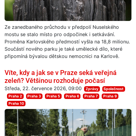
Ze zanedbaného průchodu v předpolí Nuselského
mostu se stalo místo pro odpočinek i setkávání.
Proměna Karlovského předmostí vyšla na 18,8 milionu.
Součástí nového parku je také umělecké dílo, které
připomíná bývalou dětskou nemocnici na Karlově.
Víte, kdy a jak se v Praze seká veřejná
zeleň? Většinou rozhoduje počasí
Středa, 22. července 2026, 09:00
Zprávy
Společnost
Praha 2
Praha 3
Praha 5
Praha 6
Praha 7
Praha 9
Praha 10