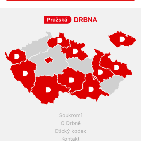
Soukromí
O Drbně
Etický kodex
Kontakt