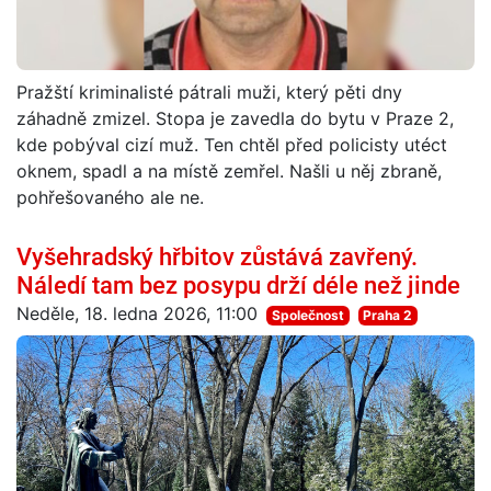
Pražští kriminalisté pátrali muži, který pěti dny
záhadně zmizel. Stopa je zavedla do bytu v Praze 2,
kde pobýval cizí muž. Ten chtěl před policisty utéct
oknem, spadl a na místě zemřel. Našli u něj zbraně,
pohřešovaného ale ne.
Vyšehradský hřbitov zůstává zavřený.
Náledí tam bez posypu drží déle než jinde
Neděle, 18. ledna 2026, 11:00
Společnost
Praha 2