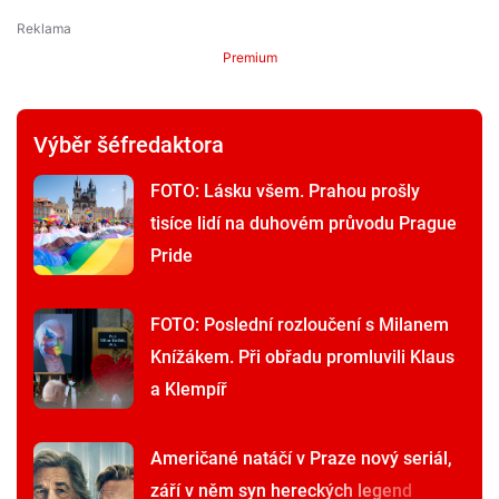
Premium
Výběr šéfredaktora
FOTO: Lásku všem. Prahou prošly
tisíce lidí na duhovém průvodu Prague
Pride
FOTO: Poslední rozloučení s Milanem
Knížákem. Při obřadu promluvili Klaus
a Klempíř
Američané natáčí v Praze nový seriál,
září v něm syn hereckých legend