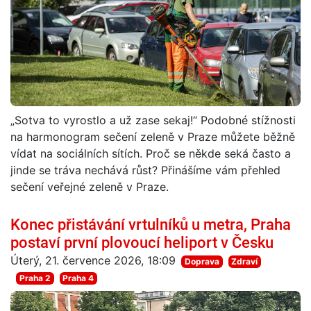
„Sotva to vyrostlo a už zase sekaj!“ Podobné stížnosti
na harmonogram sečení zeleně v Praze můžete běžně
vídat na sociálních sítích. Proč se někde seká často a
jinde se tráva nechává růst? Přinášíme vám přehled
sečení veřejné zeleně v Praze.
Konec přistávání vrtulníků u metra, Praha
postaví první plovoucí heliport v Česku
Úterý, 21. července 2026, 18:09
Doprava
Zdraví
Praha 2
Praha 4