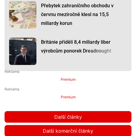
Přebytek zahraničního obchodu v
červnu meziročně klesl na 15,5
miliardy korun
Británie přidělí 8,4 miliardy liber
výrobcům ponorek Dreadnought
Premium
Premium
Další články
Další komerční články