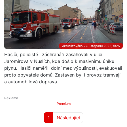
Aktualizováno 27. listopadu 2025, 9:25
Hasiči, policisté i záchranáři zasahovali v ulici
Jaromírova v Nuslích, kde došlo k masivnímu úniku
plynu. Hasiči naměřili dolní mez výbušnosti, evakuovali
proto obyvatele domů. Zastaven byl i provoz tramvají
a automobilová doprava.
Premium
1
Následující