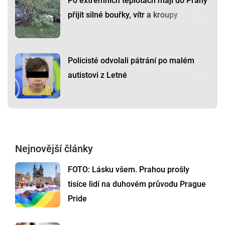
Po extrémních teplotách mají do Prahy
přijít silné bouřky, vítr a kroupy
Policisté odvolali pátrání po malém
autistovi z Letné
Nejnovější články
FOTO: Lásku všem. Prahou prošly
tisíce lidí na duhovém průvodu Prague
Pride