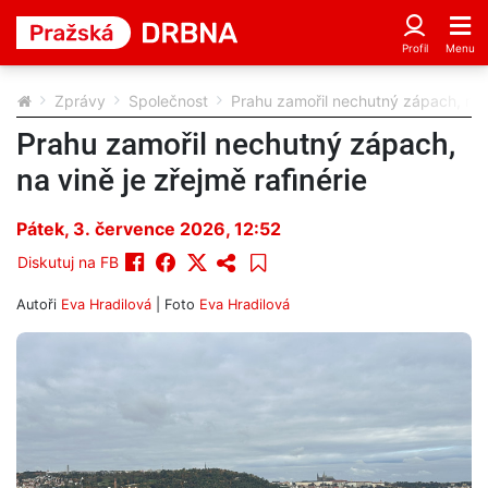
Zprávy
Společnost
Prahu zamořil nechutný zápach, na v
Prahu zamořil nechutný zápach,
na vině je zřejmě rafinérie
Pátek, 3. července 2026, 12:52
Diskutuj na FB
Autoři
Eva Hradilová
| Foto
Eva Hradilová