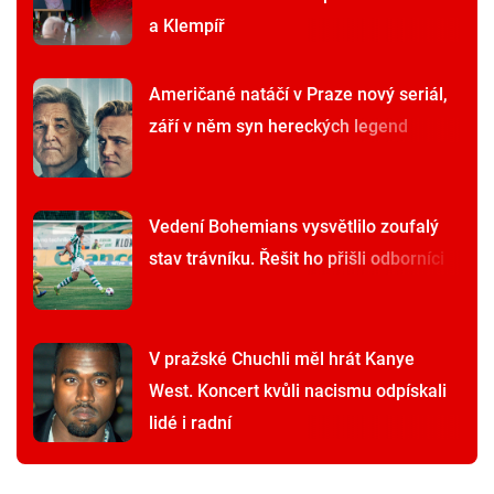
a Klempíř
Američané natáčí v Praze nový seriál,
září v něm syn hereckých legend
Vedení Bohemians vysvětlilo zoufalý
stav trávníku. Řešit ho přišli odborníci
V pražské Chuchli měl hrát Kanye
West. Koncert kvůli nacismu odpískali
lidé i radní