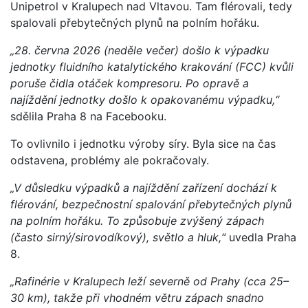
Unipetrol v Kralupech nad Vltavou. Tam flérovali, tedy
spalovali přebytečných plynů na polním hořáku.
„28. června 2026 (neděle večer) došlo k výpadku
jednotky fluidního katalytického krakování (FCC) kvůli
poruše čidla otáček kompresoru. Po opravě a
najíždění jednotky došlo k opakovanému výpadku,“
sdělila Praha 8 na Facebooku.
To ovlivnilo i jednotku výroby síry. Byla sice na čas
odstavena, problémy ale pokračovaly.
„V důsledku výpadků a najíždění zařízení dochází k
flérování, bezpečnostní spalování přebytečných plynů
na polním hořáku. To způsobuje zvýšený zápach
(často sirný/sirovodíkový), světlo a hluk,“
uvedla Praha
8.
„Rafinérie v Kralupech leží severně od Prahy (cca 25–
30 km), takže při vhodném větru zápach snadno