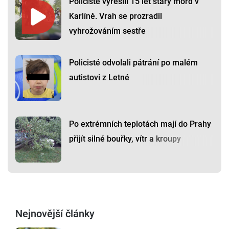
Policisté vyřešili 15 let starý mord v
Karlíně. Vrah se prozradil
vyhrožováním sestře
Policisté odvolali pátrání po malém
autistovi z Letné
Po extrémních teplotách mají do Prahy
přijít silné bouřky, vítr a kroupy
Nejnovější články