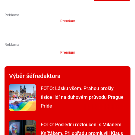
Premium
Premium
Výběr šéfredaktora
FOTO: Lásku všem. Prahou prošly
tisíce lidí na duhovém průvodu Prague
Pride
FOTO: Poslední rozloučení s Milanem
Knížákem. Při obřadu promluvili Klaus