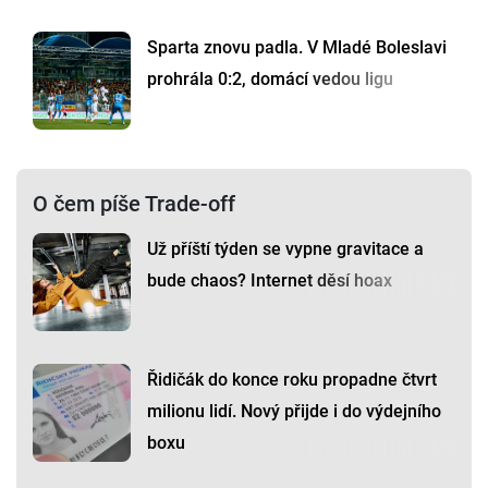
Sparta znovu padla. V Mladé Boleslavi
prohrála 0:2, domácí vedou ligu
O čem píše Trade-off
Už příští týden se vypne gravitace a
bude chaos? Internet děsí hoax
Řidičák do konce roku propadne čtvrt
milionu lidí. Nový přijde i do výdejního
boxu