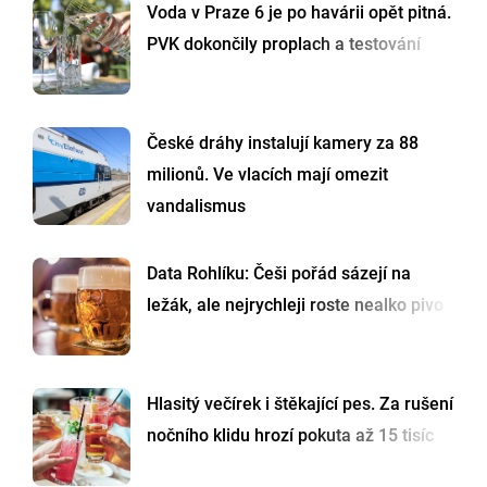
Voda v Praze 6 je po havárii opět pitná.
PVK dokončily proplach a testování
České dráhy instalují kamery za 88
milionů. Ve vlacích mají omezit
vandalismus
Data Rohlíku: Češi pořád sázejí na
ležák, ale nejrychleji roste nealko pivo
Hlasitý večírek i štěkající pes. Za rušení
nočního klidu hrozí pokuta až 15 tisíc