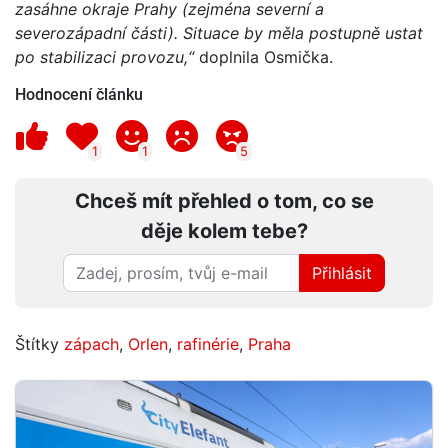
zasáhne okraje Prahy (zejména severní a
severozápadní části). Situace by měla postupně ustat
po stabilizaci provozu,“
doplnila Osmička.
Hodnocení článku
1
1
5
Chceš mít přehled o tom, co se
děje kolem tebe?
Přihlásit
Štítky
zápach
,
Orlen
,
rafinérie
,
Praha