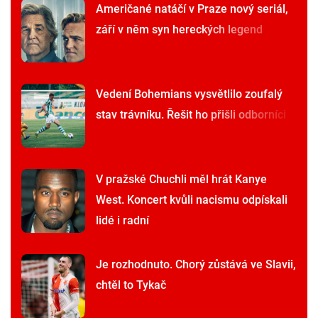
Američané natáčí v Praze nový seriál,
září v něm syn hereckých legend
Vedení Bohemians vysvětlilo zoufalý
stav trávníku. Řešit ho přišli odborníci
V pražské Chuchli měl hrát Kanye
West. Koncert kvůli nacismu odpískali
lidé i radní
Je rozhodnuto. Chorý zůstává ve Slavii,
chtěl to Tykač