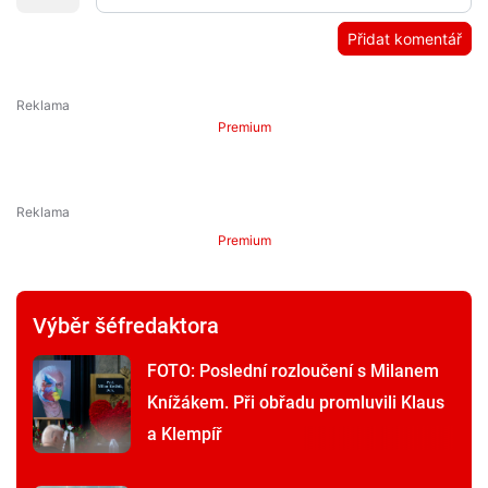
Přidat komentář
Premium
Premium
Výběr šéfredaktora
FOTO: Poslední rozloučení s Milanem
Knížákem. Při obřadu promluvili Klaus
a Klempíř