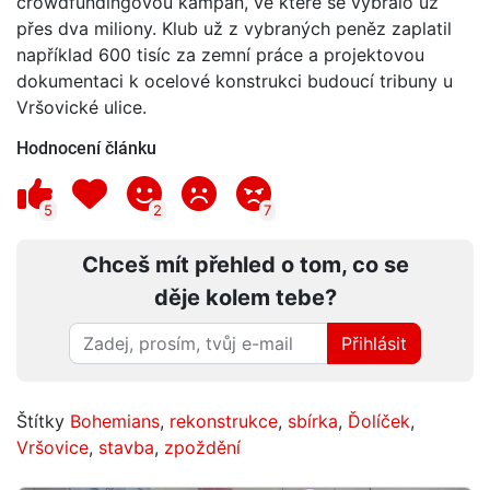
crowdfundingovou kampaň, ve které se vybralo už
přes dva miliony. Klub už z vybraných peněz zaplatil
například 600 tisíc za zemní práce a projektovou
dokumentaci k ocelové konstrukci budoucí tribuny u
Vršovické ulice.
Hodnocení článku
5
2
7
Chceš mít přehled o tom, co se
děje kolem tebe?
Přihlásit
Štítky
Bohemians
,
rekonstrukce
,
sbírka
,
Ďolíček
,
Vršovice
,
stavba
,
zpoždění