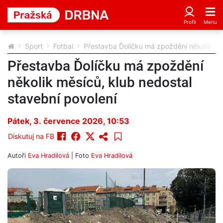
Sport
Fotbal
Přestavba Ďolíčku má zpoždění několik měs
Přestavba Ďolíčku má zpoždění
několik měsíců, klub nedostal
stavební povolení
Pátek, 3. července 2026, 10:53
Diskutuj na FB
Autoři
Eva Hradilová
| Foto
Eva Hradilová