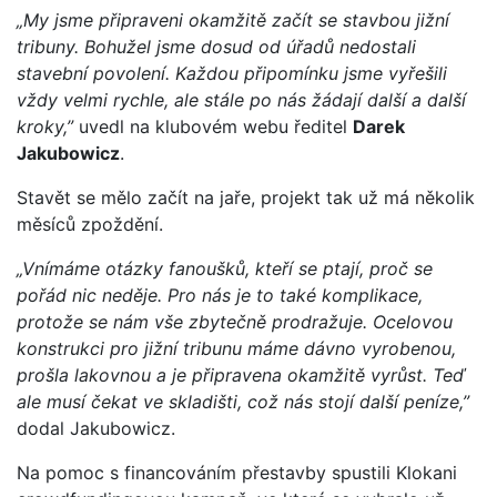
„My jsme připraveni okamžitě začít se stavbou jižní
tribuny. Bohužel jsme dosud od úřadů nedostali
stavební povolení. Každou připomínku jsme vyřešili
vždy velmi rychle, ale stále po nás žádají další a další
kroky,”
uvedl na klubovém webu ředitel
Darek
Jakubowicz
.
Stavět se mělo začít na jaře, projekt tak už má několik
měsíců zpoždění.
„Vnímáme otázky fanoušků, kteří se ptají, proč se
pořád nic neděje. Pro nás je to také komplikace,
protože se nám vše zbytečně prodražuje. Ocelovou
konstrukci pro jižní tribunu máme dávno vyrobenou,
prošla lakovnou a je připravena okamžitě vyrůst. Teď
ale musí čekat ve skladišti, což nás stojí další peníze,”
dodal Jakubowicz.
Na pomoc s financováním přestavby spustili Klokani