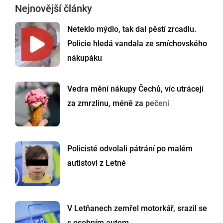
Nejnovější články
Neteklo mýdlo, tak dal pěstí zrcadlu.
Policie hledá vandala ze smíchovského
nákupáku
Vedra mění nákupy Čechů, víc utrácejí
za zmrzlinu, méně za pečení
Policisté odvolali pátrání po malém
autistovi z Letné
V Letňanech zemřel motorkář, srazil se
s osobním autem