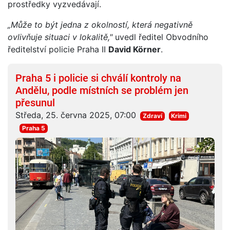
prostředky vyzvedávají.
„Může to být jedna z okolností, která negativně
ovlivňuje situaci v lokalitě,"
uvedl ředitel Obvodního
ředitelství policie Praha II
David Körner
.
Praha 5 i policie si chválí kontroly na
Andělu, podle místních se problém jen
přesunul
Středa, 25. června 2025, 07:00
Zdraví
Krimi
Praha 5