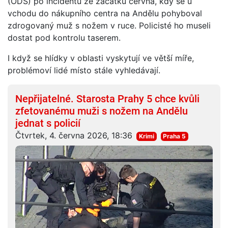
(ODS) po incidentu ze začátku června, kdy se u
vchodu do nákupního centra na Andělu pohyboval
zdrogovaný muž s nožem v ruce. Policisté ho museli
dostat pod kontrolu taserem.
I když se hlídky v oblasti vyskytují ve větší míře,
problémoví lidé místo stále vyhledávají.
Nepřijatelné. Starosta Prahy 5 chce kvůli
zfetovanému muži s nožem na Andělu
jednat s policií
Čtvrtek, 4. června 2026, 18:36
Krimi
Praha 5