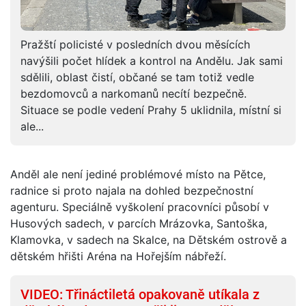
Pražští policisté v posledních dvou měsících
navýšili počet hlídek a kontrol na Andělu. Jak sami
sdělili, oblast čistí, občané se tam totiž vedle
bezdomovců a narkomanů necítí bezpečně.
Situace se podle vedení Prahy 5 uklidnila, místní si
ale...
Anděl ale není jediné problémové místo na Pětce,
radnice si proto najala na dohled bezpečnostní
agenturu. Speciálně vyškolení pracovníci působí v
Husových sadech, v parcích Mrázovka, Santoška,
Klamovka, v sadech na Skalce, na Dětském ostrově a
dětském hřišti Aréna na Hořejším nábřeží.
VIDEO: Třináctiletá opakovaně utíkala z