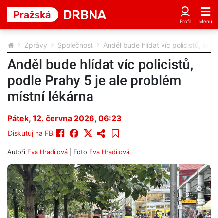
Zprávy
Společnost
Anděl bude hlídat víc policistů, pod
Anděl bude hlídat víc policistů,
podle Prahy 5 je ale problém
místní lékárna
Pátek, 12. června 2026, 06:23
Diskutuj na FB
Autoři
Eva Hradilová
| Foto
Eva Hradilová