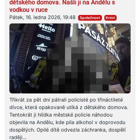
dětského domova. Našli ji na Andělu s
vodkou v ruce
Pátek, 16. ledna 2026, 19:48
Společnost
Krimi
Třikrát za pět dní pátrali policisté po třináctileté
dívce, která opakovaně utíká z dětského domova.
Tentokrát ji hlídka městské policie náhodou
objevila na Andělu, kde pila alkohol v doprovodu
dospělých. Opilé dítě odvezla záchranka, dospělí
raději...