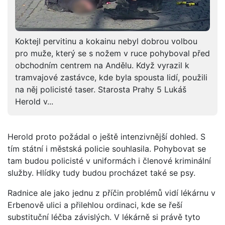
Koktejl pervitinu a kokainu nebyl dobrou volbou
pro muže, který se s nožem v ruce pohyboval před
obchodním centrem na Andělu. Když vyrazil k
tramvajové zastávce, kde byla spousta lidí, použili
na něj policisté taser. Starosta Prahy 5 Lukáš
Herold v...
Herold proto požádal o ještě intenzivnější dohled. S
tím státní i městská policie souhlasila. Pohybovat se
tam budou policisté v uniformách i členové kriminální
služby. Hlídky tudy budou procházet také se psy.
Radnice ale jako jednu z příčin problémů vidí lékárnu v
Erbenově ulici a přilehlou ordinaci, kde se řeší
substituční léčba závislých. V lékárně si právě tyto