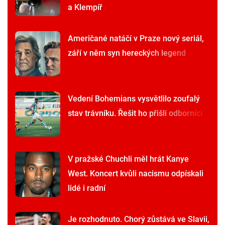
a Klempíř
Američané natáčí v Praze nový seriál,
září v něm syn hereckých legend
Vedení Bohemians vysvětlilo zoufalý
stav trávníku. Řešit ho přišli odborníci
V pražské Chuchli měl hrát Kanye
West. Koncert kvůli nacismu odpískali
lidé i radní
Je rozhodnuto. Chorý zůstává ve Slavii,