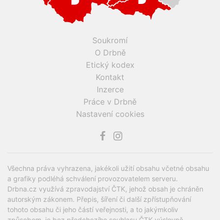
Soukromí
O Drbně
Etický kodex
Kontakt
Inzerce
Práce v Drbně
Nastavení cookies
Všechna práva vyhrazena, jakékoli užití obsahu včetné obsahu
a grafiky podléhá schválení provozovatelem serveru.
Drbna.cz využívá zpravodajství ČTK, jehož obsah je chráněn
autorským zákonem. Přepis, šíření či další zpřístupňování
tohoto obsahu či jeho částí veřejnosti, a to jakýmkoliv
způsobem, je bez předchozího souhlasu ČTK výslovně