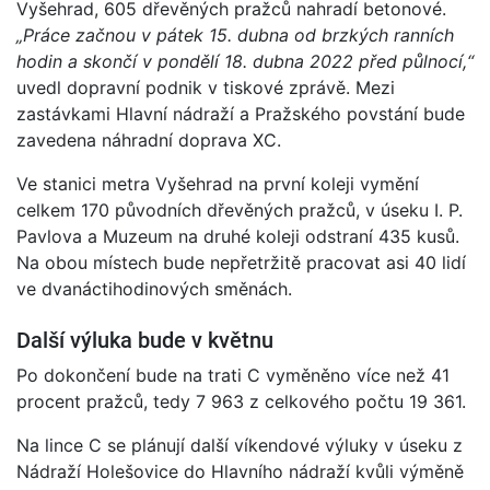
Vyšehrad, 605 dřevěných pražců nahradí betonové.
„Práce začnou v pátek 15. dubna od brzkých ranních
hodin a skončí v pondělí 18. dubna 2022 před půlnocí,“
uvedl dopravní podnik v tiskové zprávě. Mezi
zastávkami Hlavní nádraží a Pražského povstání bude
zavedena náhradní doprava XC.
Ve stanici metra Vyšehrad na první koleji vymění
celkem 170 původních dřevěných pražců, v úseku I. P.
Pavlova a Muzeum na druhé koleji odstraní 435 kusů.
Na obou místech bude nepřetržitě pracovat asi 40 lidí
ve dvanáctihodinových směnách.
Další výluka bude v květnu
Po dokončení bude na trati C vyměněno více než 41
procent pražců, tedy 7 963 z celkového počtu 19 361.
Na lince C se plánují další víkendové výluky v úseku z
Nádraží Holešovice do Hlavního nádraží kvůli výměně