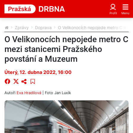
Zprávy
Doprava
O Velikonocích nepojede metro C mez
O Velikonocích nepojede metro C
mezi stanicemi Pražského
povstání a Muzeum
Úterý, 12. dubna 2022, 16:00
Autoři
Eva Hradilová
| Foto
Jan Luxík