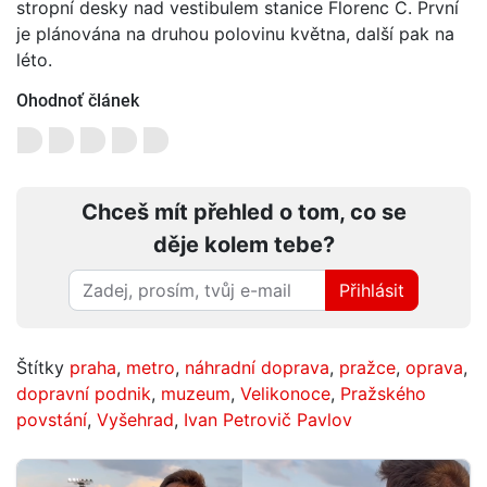
stropní desky nad vestibulem stanice Florenc C. První
je plánována na druhou polovinu května, další pak na
léto.
Ohodnoť článek
Chceš mít přehled o tom, co se
děje kolem tebe?
Přihlásit
Štítky
praha
,
metro
,
náhradní doprava
,
pražce
,
oprava
,
dopravní podnik
,
muzeum
,
Velikonoce
,
Pražského
povstání
,
Vyšehrad
,
Ivan Petrovič Pavlov