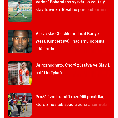
Vedení Bohemians vysvětlilo zoufalý
stav trávníku. Řešit ho přišli odborníci
V pražské Chuchli měl hrát Kanye
West. Koncert kvůli nacismu odpískali
lidé i radní
Je rozhodnuto. Chorý zůstává ve Slavii,
chtěl to Tykač
Pražští záchranáři rozdělili posádku,
které z nosítek spadla žena a zemřela