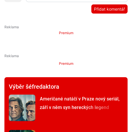
Přidat komentář
Premium
Premium
Výběr šéfredaktora
Američané natáčí v Praze nový seriál,
září v něm syn hereckých legend