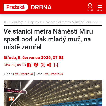
Zprávy
Doprava
Ve stanici metra Náměstí Míru spadl p
Ve stanici metra Náměstí Míru
spadl pod vlak mladý muž, na
místě zemřel
Středa, 8. července 2026, 07:58
Diskutuj na FB
Autoři
Eva Hradilová
| Foto
Eva Hradilová