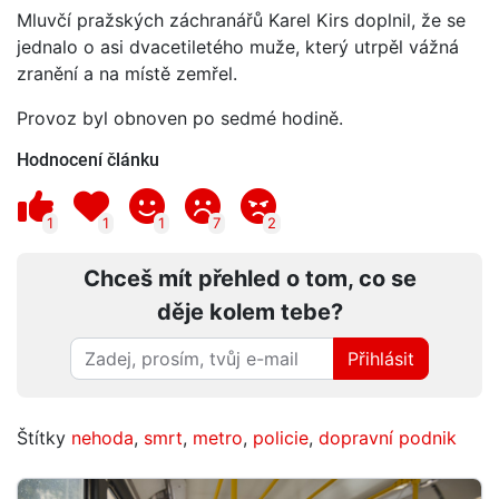
Mluvčí pražských záchranářů Karel Kirs doplnil, že se
jednalo o asi dvacetiletého muže, který utrpěl vážná
zranění a na místě zemřel.
Provoz byl obnoven po sedmé hodině.
Hodnocení článku
1
1
1
7
2
Chceš mít přehled o tom, co se
děje kolem tebe?
Přihlásit
Štítky
nehoda
,
smrt
,
metro
,
policie
,
dopravní podnik