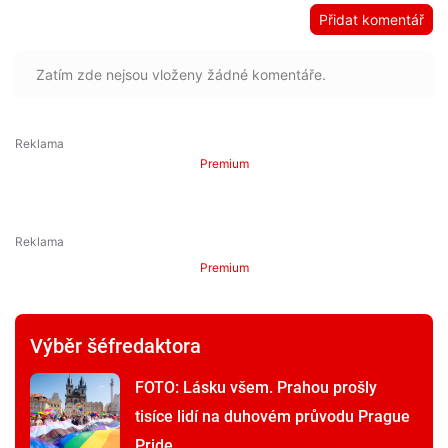
Přidat komentář
Zatím zde nejsou vloženy žádné komentáře.
Premium
Premium
Výběr šéfredaktora
FOTO: Lásku všem. Prahou prošly
tisíce lidí na duhovém průvodu Prague
Pride