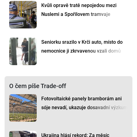
Kvůli opravě tratě nepojedou mezi
Nuslemi a Spořilovem tramvaje
Seniorku srazilo v Krči auto, místo do
nemocnice ji zkrvavenou vzali domů
O čem píše Trade-off
Fotovoltaické panely bramborám ani
sóje nevadí, ukazuje dosavadní výzkum
Ukrajina hlásí rekord: Za měsíc