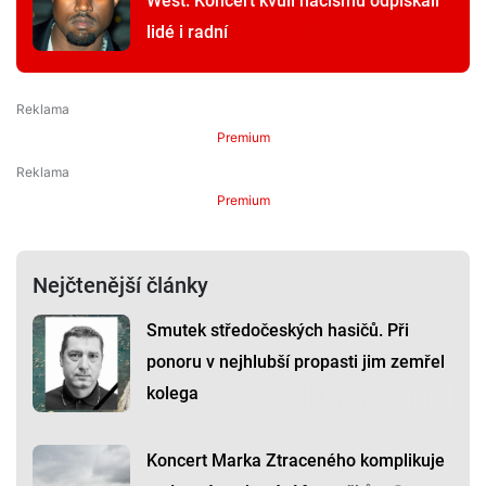
West. Koncert kvůli nacismu odpískali
lidé i radní
Premium
Premium
Nejčtenější články
Smutek středočeských hasičů. Při
ponoru v nejhlubší propasti jim zemřel
kolega
Koncert Marka Ztraceného komplikuje