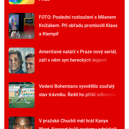
FOTO: Poslední rozloučení s Milanem
Knížákem. Při obřadu promluvili Klaus
a Klempíř
Američané natáčí v Praze nový seriál,
září v něm syn hereckých legend
Vedení Bohemians vysvětlilo zoufalý
stav trávníku. Řešit ho přišli odborníci
V pražské Chuchli měl hrát Kanye