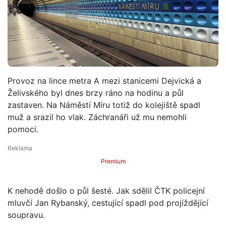
Provoz na lince metra A mezi stanicemi Dejvická a
Želivského byl dnes brzy ráno na hodinu a půl
zastaven. Na Náměstí Míru totiž do kolejiště spadl
muž a srazil ho vlak. Záchranáři už mu nemohli
pomoci.
Premium
K nehodě došlo o půl šesté. Jak sdělil ČTK policejní
mluvčí Jan Rybanský, cestující spadl pod projíždějící
soupravu.