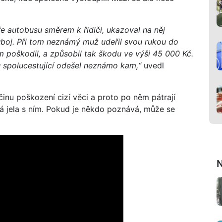
ře autobusu směrem k řidiči, ukazoval na něj
ouboj. Při tom neznámý muž udeřil svou rukou do
m poškodil, a způsobil tak škodu ve výši 45 000 Kč.
 spolucestující odešel neznámo kam,“
uvedl
inu poškození cizí věci a proto po něm pátrají
terá jela s ním. Pokud je někdo poznává, může se
N