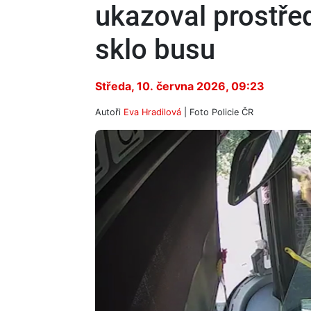
ukazoval prostřed
sklo busu
Středa, 10. června 2026, 09:23
Autoři
Eva Hradilová
| Foto
Policie ČR