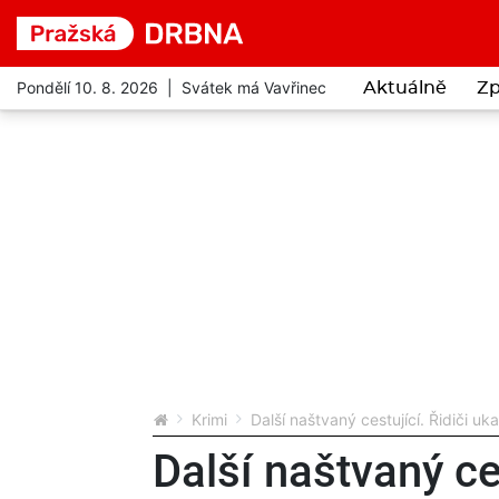
Pondělí 10. 8. 2026 | Svátek má Vavřinec
Aktuálně
Zp
Krimi
Další naštvaný cestující. Řidiči uk
Další naštvaný ces