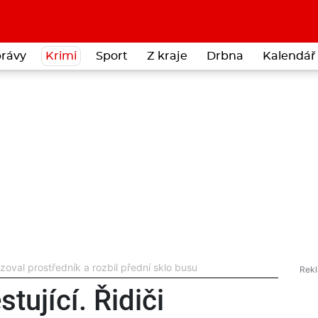
rávy
Krimi
Sport
Z kraje
Drbna
Kalendář 
azoval prostředník a rozbil přední sklo busu
tující. Řidiči