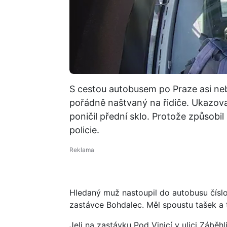
S cestou autobusem po Praze asi neb
pořádně naštvaný na řidiče. Ukazoval
poničil přední sklo. Protože způsobil
policie.
Hledaný muž nastoupil do autobusu čísl
zastávce Bohdalec. Měl spoustu tašek a
Jeli na zastávku Pod Vinicí v ulici Záběh