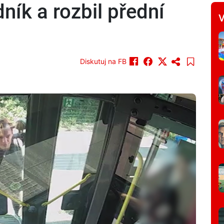
ník a rozbil přední
V
Diskutuj na FB