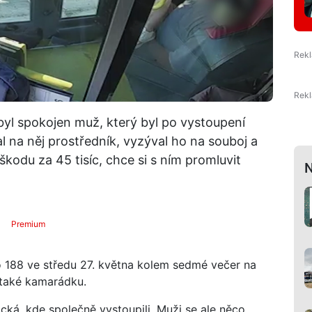
yl spokojen muž, který byl po vystoupení
 na něj prostředník, vyzýval ho na souboj a
 škodu za 45 tisíc, chce si s ním promluvit
N
Premium
o 188 ve středu 27. května kolem sedmé večer na
 také kamarádku.
lická, kde společně vystoupili. Muži se ale něco