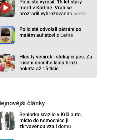
Policisté vyřešili 15 let starý
mord v Karlíně. Vrah se
prozradil vyhrožováním sestře
Policisté odvolali pátrání po
malém autistovi z Letné
Hlasitý večírek i štěkající pes. Za
rušení nočního klidu hrozí
pokuta až 15 tisíc
ejnovější články
Seniorku srazilo v Krči auto,
místo do nemocnice ji
zkrvavenou vzali domů