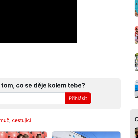
 tom, co se děje kolem tebe?
Přihlásit
O
muž
,
cestující