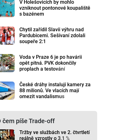
V Holešovicích by mohlo
vzniknout pontonové koupaliště
s bazénem
Chytil zařídil Slavii výhru nad
Pardubicemi. Sešívaní zdolali
soupeře 2:1
Voda v Praze 6 je po havárii
opět pitná. PVK dokončily
proplach a testování
České dráhy instalují kamery za
88 milionů. Ve vlacích mají
omezit vandalismus
 čem píše Trade-off
Tržby ve službách ve 2. čtvrtletí
reálně vzrostly o 3,1 %