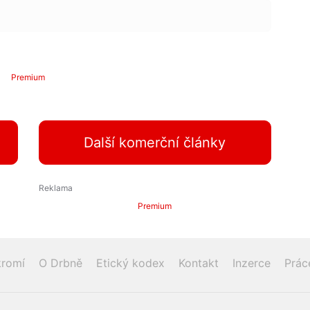
Premium
Další komerční články
Premium
romí
O Drbně
Etický kodex
Kontakt
Inzerce
Prác