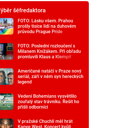
ýběr šéfredaktora
FOTO: Lásku všem. Prahou
prošly tisíce lidí na duhovém
průvodu Prague Pride
FOTO: Poslední rozloučení s
Milanem Knížákem. Při obřadu
promluvili Klaus a Klempíř
Američané natáčí v Praze nový
seriál, září v něm syn hereckých
legend
Vedení Bohemians vysvětlilo
zoufalý stav trávníku. Řešit ho
přišli odborníci
V pražské Chuchli měl hrát
Kanye West. Koncert kvůli