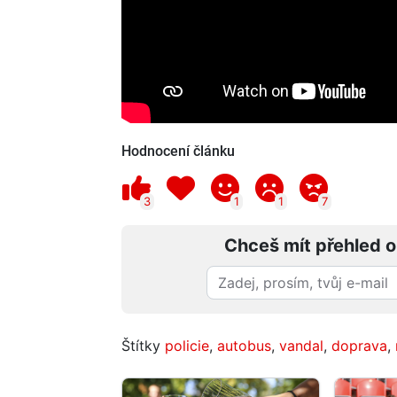
Hodnocení článku
3
1
1
7
Chceš mít přehled o
Štítky
policie
,
autobus
,
vandal
,
doprava
,