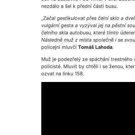
nezdálo a šel k přední části busu.
„Začal gestikulovat přes čelní sklo a dve
vulgární gesta a vyzýval jej na pěstní s
čelního skla autobusu, které tímto údere
Následně muž z místa společně i se svou
policejní mluvčí
Tomáš Lahoda
.
Muž je podezřelý ze spáchání trestného č
policisté. Mluvit by chtěli i se ženou, k
ozvat na linku 158.