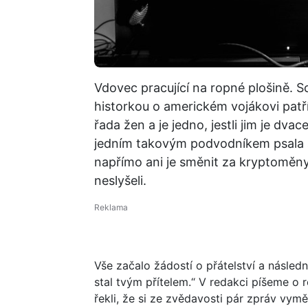
Vdovec pracující na ropné plošině. 
historkou o americkém vojákovi patří m
řada žen a je jedno, jestli jim je dv
jedním takovým podvodníkem psala a
napřímo ani je směnit za kryptoměny
neslyšeli.
Vše začalo žádostí o přátelství a násled
stal tvým přítelem.“ V redakci píšeme o
řekli, že si ze zvědavosti pár zpráv vym