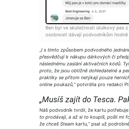
Ben byl ve skutečnosti útulkový pes z 
osobností dávají podvodníkům hodně 
„
I s tímto způsobem podvodného jednání s
přesvědčují k nákupu dárkových či předp
následnému zaslání aktivačních kódů. Ty
proto, že jsou obtížně dohledatelné a pe
praktiky se přitom netýkají pouze herních
online poukazů,“
potvrdila pro redakci P
„Musíš zajít do Tesca. Pak
Náš podvodník tvrdil, že kartu potřebuje 
to prodávají, a až si to koupíš, pošli mi f
že chceš Steam kartu,“
psal už podrobné 