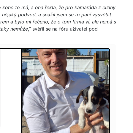
 koho to má, a ona řekla, že pro kamaráda z ciziny
o nějaký podvod, a snažil jsem se to paní vysvětlit.
rem a bylo mi řečeno, že o tom firma ví, ale nemá s
 taky nemůže
,“ svěřil se na fóru uživatel pod