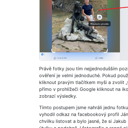
Právě fotky jsou tím nejjednodušším po
ověření je velmi jednoduché. Pokud použív
kliknout pravým tlačítkem myši a zvolit
přímo v prohlížeči Google kliknout na iko
zobrazí výsledky.
Tímto postupem jsme nahráli jednu fotk
vyhodil odkaz na facebookový profil Ján
chvilku listovat a bylo jasné, že si Jakub
útulku a podobně. I fotografie z ropné p