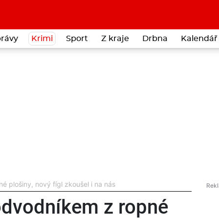
rávy
Krimi
Sport
Z kraje
Drbna
Kalendář 
é plošiny, nový fígl zkoušel i na nás
podvodníkem z ropné