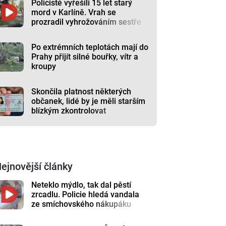
Policisté vyřešili 15 let starý
mord v Karlíně. Vrah se
prozradil vyhrožováním sestře
Po extrémních teplotách mají do
Prahy přijít silné bouřky, vítr a
kroupy
Skončila platnost některých
občanek, lidé by je měli starším
blízkým zkontrolovat
ejnovější články
Neteklo mýdlo, tak dal pěstí
zrcadlu. Policie hledá vandala
ze smíchovského nákupáku