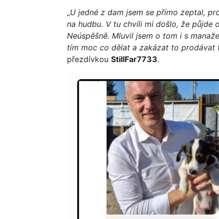
„
U jedné z dam jsem se přímo zeptal, pro
na hudbu. V tu chvíli mi došlo, že půjde 
Neúspěšně. Mluvil jsem o tom i s manaže
tím moc co dělat a zakázat to prodávat
přezdívkou
StillFar7733
.