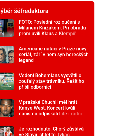
ýběr šéfredaktora
FOTO: Poslední rozloučení s
Milanem Knížákem. Při obřadu
promluvili Klaus a Klempíř
Američané natáčí v Praze nový
seriál, září v něm syn hereckých
legend
Vedení Bohemians vysvětlilo
zoufalý stav trávníku. Řešit ho
přišli odborníci
V pražské Chuchli měl hrát
Kanye West. Koncert kvůli
nacismu odpískali lidé i radní
Je rozhodnuto. Chorý zůstává
ve Slavii, chtěl to Tykač