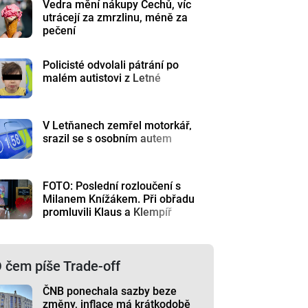
Vedra mění nákupy Čechů, víc
utrácejí za zmrzlinu, méně za
pečení
Policisté odvolali pátrání po
malém autistovi z Letné
V Letňanech zemřel motorkář,
srazil se s osobním autem
FOTO: Poslední rozloučení s
Milanem Knížákem. Při obřadu
promluvili Klaus a Klempíř
 čem píše Trade-off
ČNB ponechala sazby beze
změny, inflace má krátkodobě