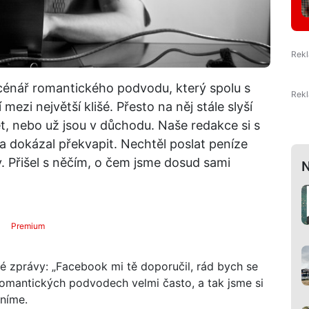
Scénář romantického podvodu, který spolu s
ezi největší klišé. Přesto na něj stále slyší
acet, nebo už jsou v důchodu. Naše redakce si s
 dokázal překvapit. Nechtěl poslat peníze
. Přišel s něčím, o čem jsme dosud sami
N
Premium
né zprávy: „Facebook mi tě doporučil, rád bych se
 romantických podvodech velmi často, a tak jsme si
ěníme.