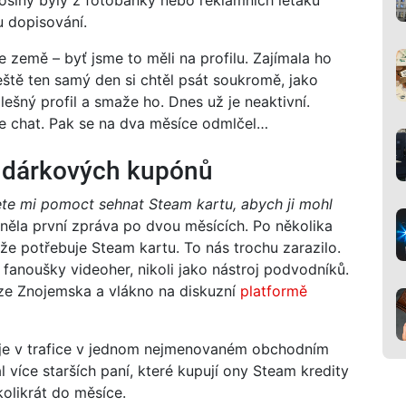
u dopisování.
e země – byť jsme to měli na profilu. Zajímala ho
eště ten samý den si chtěl psát soukromě, jako
alešný profil a smaže ho. Dnes už je neaktivní.
e chat. Pak se na dva měsíce odmlčel…
 dárkových kupónů
e mi pomoct sehnat Steam kartu, abych ji mohl
něla první zpráva po dvou měsících. Po několika
že potřebuje Steam kartu. To nás trochu zarazilo.
fanoušky videoher, nikoli jako nástroj podvodníků.
d ze Znojemska a vlákno na diskuzní
platformě
cuje v trafice v jednom nejmenovaném obchodním
l více starších paní, které kupují ony Steam kredity
olikrát do měsíce.