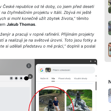
v České republice od té doby, co jsem před deseti
 na čtyřměsíčním projektu v Itálii. Zbývá mi ještě
ych si mohl konečně užít zbytek života,
“ těmito
énem
Jakub Thomas
.
ženýr a pracuji v ropné rafinérii. Přijímám projekty
 a realizuji je na světové úrovni. Toto jsou fotky a
e si udělali představu o mé práci,“
doplnil a poslal
N