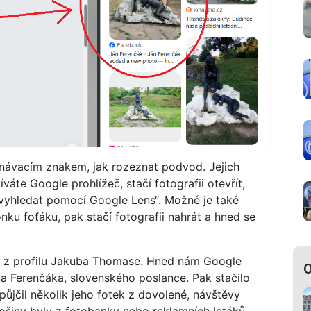
znávacím znakem, jak rozeznat podvod. Jejich
áte Google prohlížeč, stačí fotografii otevřít,
 „vyhledat pomocí Google Lens“. Možné je také
nku foťáku, pak stačí fotografii nahrát a hned se
u z profilu Jakuba Thomase. Hned nám Google
O
a Ferenčáka, slovenského poslance. Pak stačilo
 půjčil několik jeho fotek z dovolené, návštěvy
lošiny byly z fotobanky nebo reklamních letáků