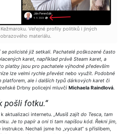
Kežmaroku. Veřejné profily politiků i jiných
obrazového materiálu.
e policisté již setkali. Pachatelé poškozené často
lacených karet, například právě Steam karet, a
to platby jsou pro pachatele výhodné především
níze lze velmi rychle převést nebo využít. Podobné
 platforem, ale i dalších typů dárkových karet či
lzeňské Drbny policejní mluvčí
Michaela Raindlová
.
 pošli fotku.“
k aktualizaci internetu.
„Musíš zajít do Tesca, tam
otku. Je to papír a oni ti tam napíšou kód. Řekni jim,
instrukce. Nechali jsme ho „vycukat“ s příslibem,