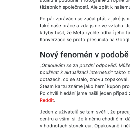
těžebních společností. Ale zpět k našem
Po pár zprávách se začal ptát z jaké jsm
také naše práce a zda jsme ve vztahu. J
kdyby tušil, že Meta rychle odhalí jeho f
Konverzace se proto přesunula na Googl
Nový fenomén v podobě
„
Omlouvám se za pozdní odpověď. Můžet
používat k aktualizaci internetu?“
takto z
dotazech, co se stalo, znovu zopakoval, 
Steam kartu známe jako herní kupón pro 
Po chvíli hledání jsme našli jeden přípa
Reddit
.
Jeden z uživatelů se tam svěřil, že pra
centru a všiml si, že k němu chodí čím dá
v hodnotách stovek eur. Opakovaně i něk