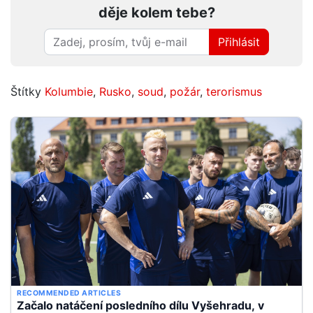
děje kolem tebe?
Přihlásit
Štítky
Kolumbie
,
Rusko
,
soud
,
požár
,
terorismus