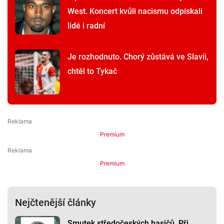
West. Koncert kvůli nacismu odpískali
lidé i radní
Je rozhodnuto. Chorý zůstává ve Slavii,
chtěl to Tykač
Premium
Premium
Nejčtenější články
Smutek středočeských hasičů. Při