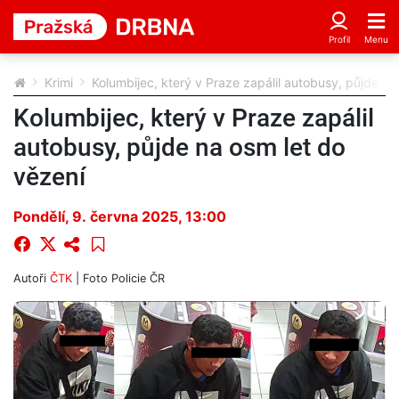
Krimi
Kolumbijec, který v Praze zapálil autobusy, půjde na
Kolumbijec, který v Praze zapálil
autobusy, půjde na osm let do
vězení
Pondělí, 9. června 2025, 13:00
Autoři
ČTK
| Foto
Policie ČR