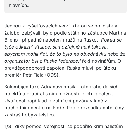
hlavních...
Jednou z vyšetřovacích verzí, kterou se policisté a
žalobci zabývali, bylo podle státního zástupce Martina
Bílého i případné napojení mužů na Rusko. "
Pokud se
týče důkazní situace, samozřejmě není taková,
abychom mohli říct, že to bylo na objednávku nebo že
organizátor byl z Ruské federace,"
řekl novinářům. O
pravděpodobnosti zapojení Ruska mluvil po útoku i
premiér Petr Fiala (ODS).
Kolumbijec také Adrianovi posílal fotografie dalších
objektů a probíral s ním možnosti jejich zapálení.
Uvažoval například o založení požáru v kině v
obchodním centru na Floře. Podle rozsudku chtěl činy
zastrašit obyvatelstvo.
1/3 I díky pomoci veřejnosti se podařilo kriminalistům