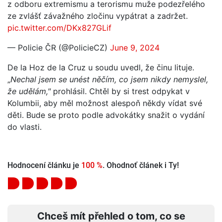
z odboru extremismu a terorismu muže podezřelého
ze zvlášť závažného zločinu vypátrat a zadržet.
pic.twitter.com/DKx827GLif
— Policie ČR (@PolicieCZ)
June 9, 2024
De la Hoz de la Cruz u soudu uvedl, že činu lituje.
„
Nechal jsem se unést něčím, co jsem nikdy nemyslel,
že udělám,"
prohlásil. Chtěl by si trest odpykat v
Kolumbii, aby měl možnost alespoň někdy vídat své
děti. Bude se proto podle advokátky snažit o vydání
do vlasti.
Hodnocení článku je
100 %
. Ohodnoť článek i Ty!
Chceš mít přehled o tom, co se