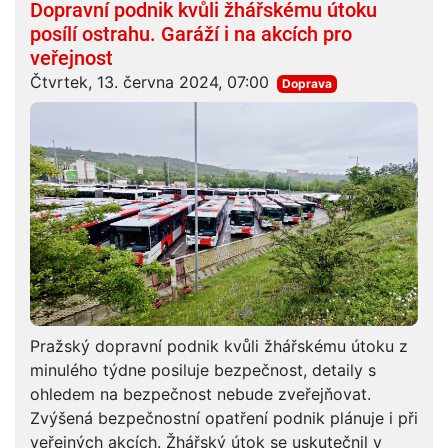
Dopravní podnik kvůli žhářskému útoku
posílí ostrahu. Garáží i na akcích pro
veřejnost
Čtvrtek, 13. června 2024, 07:00
Doprava
Pražský dopravní podnik kvůli žhářskému útoku z
minulého týdne posiluje bezpečnost, detaily s
ohledem na bezpečnost nebude zveřejňovat.
Zvýšená bezpečnostní opatření podnik plánuje i při
veřejných akcích. Žhářský útok se uskutečnil v