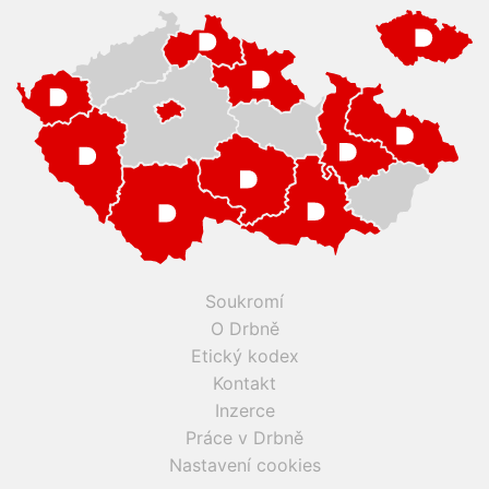
Soukromí
O Drbně
Etický kodex
Kontakt
Inzerce
Práce v Drbně
Nastavení cookies