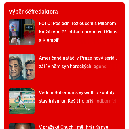
Výběr šéfredaktora
FOTO: Poslední rozloučení s Milanem
Knížákem. Při obřadu promluvili Klaus
a Klempíř
Američané natáčí v Praze nový seriál,
září v něm syn hereckých legend
Vedení Bohemians vysvětlilo zoufalý
stav trávníku. Řešit ho přišli odborníci
V pražské Chuchli měl hrát Kanye