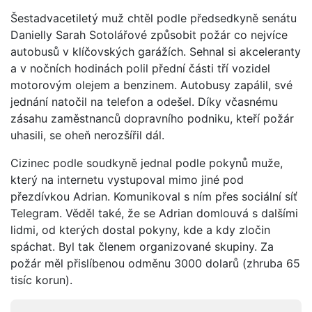
Šestadvacetiletý muž chtěl podle předsedkyně senátu
Danielly Sarah Sotolářové způsobit požár co nejvíce
autobusů v klíčovských garážích. Sehnal si akceleranty
a v nočních hodinách polil přední části tří vozidel
motorovým olejem a benzinem. Autobusy zapálil, své
jednání natočil na telefon a odešel. Díky včasnému
zásahu zaměstnanců dopravního podniku, kteří požár
uhasili, se oheň nerozšířil dál.
Cizinec podle soudkyně jednal podle pokynů muže,
který na internetu vystupoval mimo jiné pod
přezdívkou Adrian. Komunikoval s ním přes sociální síť
Telegram. Věděl také, že se Adrian domlouvá s dalšími
lidmi, od kterých dostal pokyny, kde a kdy zločin
spáchat. Byl tak členem organizované skupiny. Za
požár měl přislíbenou odměnu 3000 dolarů (zhruba 65
tisíc korun).