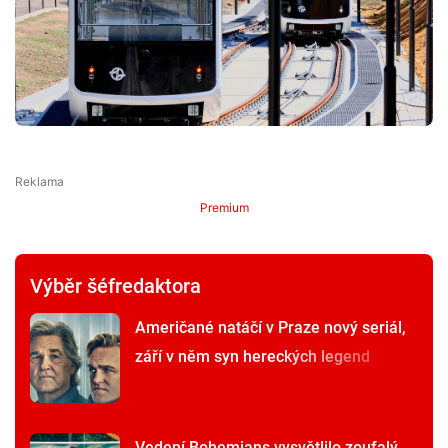
Premium
Výběr šéfredaktora
Američané natáčí v Praze nový seriál,
září v něm syn hereckých legend
Vedení Bohemians vysvětlilo zoufalý