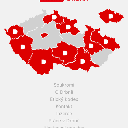
Soukromí
O Drbně
Etický kodex
Kontakt
Inzerce
Práce v Drbně
Nastavení cookies