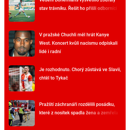
stav trávníku. Řešit ho přišli odborníci
V pražské Chuchli měl hrát Kanye
West. Koncert kvůli nacismu odpískali
lidé i radní
Je rozhodnuto. Chorý zůstává ve Slavii,
chtěl to Tykač
Pražští záchranáři rozdělili posádku,
které z nosítek spadla žena a zemřela