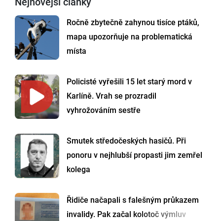
Nejnovější články
Ročně zbytečně zahynou tisíce ptáků,
mapa upozorňuje na problematická
místa
Policisté vyřešili 15 let starý mord v
Karlíně. Vrah se prozradil
vyhrožováním sestře
Smutek středočeských hasičů. Při
ponoru v nejhlubší propasti jim zemřel
kolega
Řidiče načapali s falešným průkazem
invalidy. Pak začal kolotoč výmluv