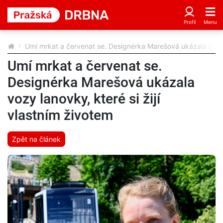
Umí mrkat a červenat se. Designérka Marešová ukázala vozy l
Umí mrkat a červenat se.
Designérka Marešová ukázala
vozy lanovky, které si žijí
vlastním životem
Zpět na článek