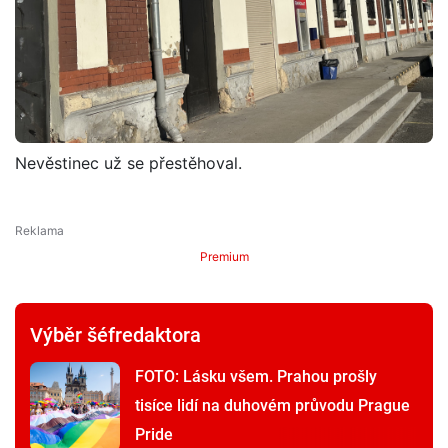
Nevěstinec už se přestěhoval.
Premium
Výběr šéfredaktora
FOTO: Lásku všem. Prahou prošly
tisíce lidí na duhovém průvodu Prague
Pride