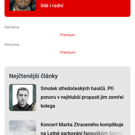
lidé i radní
Premium
Premium
Nejčtenější články
Smutek středočeských hasičů. Při
ponoru v nejhlubší propasti jim zemřel
kolega
Koncert Marka Ztraceného komplikuje
na Letné parkování fanouškům Sparty