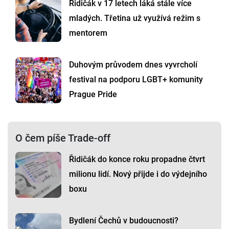
Řidičák v 17 letech láká stále více
mladých. Třetina už využívá režim s
mentorem
Duhovým průvodem dnes vyvrcholí
festival na podporu LGBT+ komunity
Prague Pride
O čem píše Trade-off
Řidičák do konce roku propadne čtvrt
milionu lidí. Nový přijde i do výdejního
boxu
Bydlení Čechů v budoucnosti?