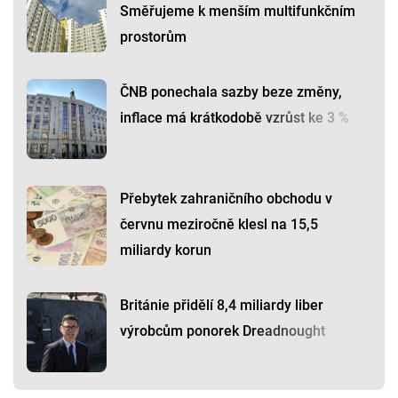
Směřujeme k menším multifunkčním
prostorům
ČNB ponechala sazby beze změny,
inflace má krátkodobě vzrůst ke 3 %
Přebytek zahraničního obchodu v
červnu meziročně klesl na 15,5
miliardy korun
Británie přidělí 8,4 miliardy liber
výrobcům ponorek Dreadnought