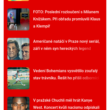
FOTO: Poslední rozloučení s Milanem
Knížákem. Při obřadu promluvili Klaus
a Klempíř
Američané natáčí v Praze nový seriál,
září v něm syn hereckých legend
Vedení Bohemians vysvětlilo zoufalý
stav trávníku. Řešit ho přišli odborníci
V pražské Chuchli měl hrát Kanye
West. Koncert kvůli nacismu odpískali