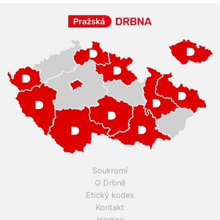
Soukromí
O Drbně
Etický kodex
Kontakt
Inzerce