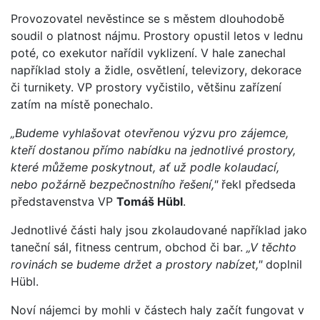
Provozovatel nevěstince se s městem dlouhodobě
soudil o platnost nájmu. Prostory opustil letos v lednu
poté, co exekutor nařídil vyklizení. V hale zanechal
například stoly a židle, osvětlení, televizory, dekorace
či turnikety. VP prostory vyčistilo, většinu zařízení
zatím na místě ponechalo.
„Budeme vyhlašovat otevřenou výzvu pro zájemce,
kteří dostanou přímo nabídku na jednotlivé prostory,
které můžeme poskytnout, ať už podle kolaudací,
nebo požárně bezpečnostního řešení,"
řekl předseda
představenstva VP
Tomáš Hübl
.
Jednotlivé části haly jsou zkolaudované například jako
taneční sál, fitness centrum, obchod či bar.
„V těchto
rovinách se budeme držet a prostory nabízet,"
doplnil
Hübl.
Noví nájemci by mohli v částech haly začít fungovat v