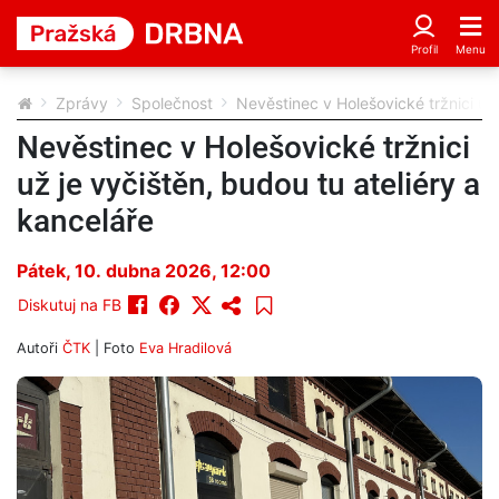
Zprávy
Společnost
Nevěstinec v Holešovické tržnici už 
Nevěstinec v Holešovické tržnici
už je vyčištěn, budou tu ateliéry a
kanceláře
Pátek, 10. dubna 2026, 12:00
Diskutuj na FB
Autoři
ČTK
| Foto
Eva Hradilová