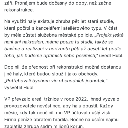
září. Pronájem bude dočasný do doby, než začne
rekonstrukce.
Na využití haly existuje zhruba pět let stará studie,
která počítá s kancelářemi ateliérového typu. V části
by měla zůstat služebna městské policie.
„Projekt ještě
není ani nakreslen, máme pouze tu studii, takže se
bavíme o realizaci v horizontu pěti až deseti let podle
toho, jak budeme optimisti nebo pesimisti,"
uvedl Hübl.
Doplnil, že přednost při rekonstrukci možná dostanou
jiné haly, které budou sloužit jako obchody.
„
Potřebovali bychom víc obchodních jednotek,"
vysvětlil Hübl.
VP převzalo areál tržnice v roce 2022. Ihned vyzvalo
provozovatele nevěstince, aby halu opustil. Každý
měsíc, kdy tak neučinil, mu VP účtovalo ušlý zisk.
Firma peníze obratem hradila. Ročně na ušlém nájmu
zaplatila zhruba sedm milionů korun.