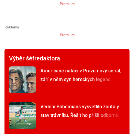
Premium
Premium
Výběr šéfredaktora
Američané natáčí v Praze nový seriál,
září v něm syn hereckých legend
Vedení Bohemians vysvětlilo zoufalý
stav trávníku. Řešit ho přišli odborníci