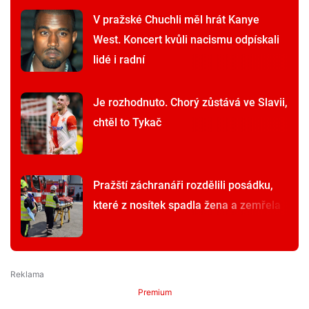
V pražské Chuchli měl hrát Kanye
West. Koncert kvůli nacismu odpískali
lidé i radní
Je rozhodnuto. Chorý zůstává ve Slavii,
chtěl to Tykač
Pražští záchranáři rozdělili posádku,
které z nosítek spadla žena a zemřela
Premium