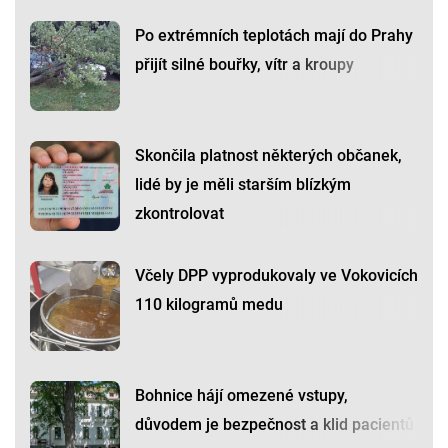
Po extrémních teplotách mají do Prahy
přijít silné bouřky, vítr a kroupy
Skončila platnost některých občanek,
lidé by je měli starším blízkým
zkontrolovat
Včely DPP vyprodukovaly ve Vokovicích
110 kilogramů medu
Bohnice hájí omezené vstupy,
důvodem je bezpečnost a klid pacientů