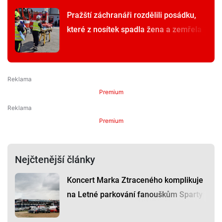
Pražští záchranáři rozdělili posádku,
které z nosítek spadla žena a zemřela
Premium
Premium
Nejčtenější články
Koncert Marka Ztraceného komplikuje
na Letné parkování fanouškům Sparty