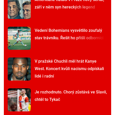
září v něm syn hereckých legend
Vedení Bohemians vysvětlilo zoufalý
stav trávníku. Řešit ho přišli odborníci
V pražské Chuchli měl hrát Kanye
West. Koncert kvůli nacismu odpískali
lidé i radní
Je rozhodnuto. Chorý zůstává ve Slavii,
chtěl to Tykač