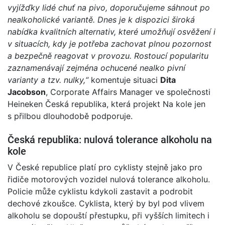
vyjížďky lidé chuť na pivo, doporučujeme sáhnout po
nealkoholické variantě. Dnes je k dispozici široká
nabídka kvalitních alternativ, které umožňují osvěžení i
v situacích, kdy je potřeba zachovat plnou pozornost
a bezpečně reagovat v provozu. Rostoucí popularitu
zaznamenávají zejména ochucené nealko pivní
varianty a tzv. nulky,“
komentuje situaci
Dita
Jacobson
, Corporate Affairs Manager ve společnosti
Heineken Česká republika, která projekt Na kole jen
s přilbou dlouhodobě podporuje.
Česká republika: nulová tolerance alkoholu na
kole
V České republice platí pro cyklisty stejně jako pro
řidiče motorových vozidel nulová tolerance alkoholu.
Policie může cyklistu kdykoli zastavit a podrobit
dechové zkoušce. Cyklista, který by byl pod vlivem
alkoholu se dopouští přestupku, při vyšších limitech i