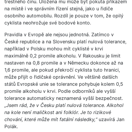
trestného činu. Uložena mu může být pokuta příkazem
na místě i ve správním řízení stejná, jako u řidiče
osobního automobilu. Rozdíl je pouze v tom, že opilý
cyklista neohrožuje své bodové konto.
Pravidla v Evropě ale nejsou jednotná. Zatímco v
České republice a na Slovensku platí nulová tolerance,
například v Polsku mohou mít cyklisté v krvi
maximálně 0,2 promile alkoholu. V Rakousku je limit
nastaven na 0,8 promile a v Německu dokonce až na
1,6 promile, ale pokud překročí cyklista tuto hranici,
může přijít o řidičské oprávnění. Ve většině dalších
států Evropské unie se tolerance pohybuje kolem 0,5
promile alkoholu v krvi. Podle odborníků ale vyšší
tolerance automaticky neznamená vyšší bezpečnost.
„Jsem rád, že v Česku platí nulová tolerance. Alkohol
na kole není maličkost ani folklór. Je to rizikové
chování, které může mít fatální následky,“
uzavírá Jan
Polák.