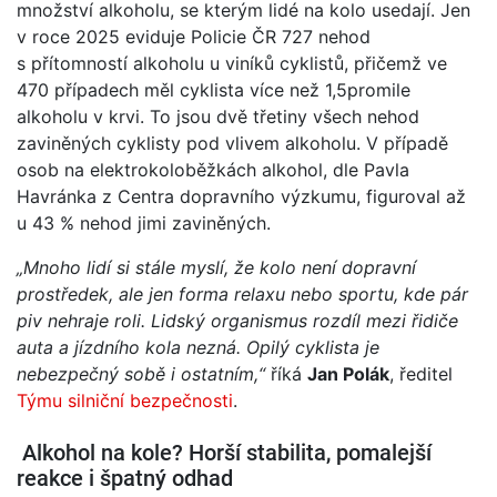
množství alkoholu, se kterým lidé na kolo usedají. Jen
v roce 2025 eviduje Policie ČR 727 nehod
s přítomností alkoholu u viníků cyklistů, přičemž ve
470 případech měl cyklista více než 1,5promile
alkoholu v krvi. To jsou dvě třetiny všech nehod
zaviněných cyklisty pod vlivem alkoholu. V případě
osob na elektrokoloběžkách alkohol, dle Pavla
Havránka z Centra dopravního výzkumu, figuroval až
u 43 % nehod jimi zaviněných.
„Mnoho lidí si stál
e myslí, že kolo není dopravní
prostředek, ale jen forma relaxu
nebo sportu, kde pár
piv nehraje roli. Lidský organismus rozdíl mezi
řidiče
auta a jízdního kola nezná
. Opilý cyklista je
nebezpečný sobě i ostatním,“
říká
Jan Polák
, ředitel
Týmu silniční bezpečnosti
.
Alkohol na kole? Horší stabilita, pomalejší
reakce i špatný odhad