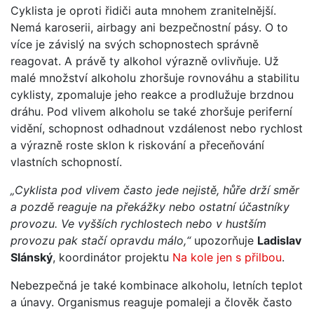
Cyklista je oproti řidiči auta mnohem zranitelnější.
Nemá karoserii, airbagy ani bezpečnostní pásy. O to
více je závislý na svých schopnostech správně
reagovat. A právě ty alkohol výrazně ovlivňuje. Už
malé množství alkoholu zhoršuje rovnováhu a stabilitu
cyklisty, zpomaluje jeho reakce a prodlužuje brzdnou
dráhu. Pod vlivem alkoholu se také zhoršuje periferní
vidění, schopnost odhadnout vzdálenost nebo rychlost
a výrazně roste sklon k riskování a přeceňování
vlastních schopností.
„Cyklista pod vlivem často jede nejistě, hůře drží směr
a pozdě reaguje na překážky nebo ostatní účastníky
provozu. Ve vyšších rychlostech nebo v hustším
provozu pak stačí opravdu málo,“
upozorňuje
Ladislav
Slánský
, koordinátor projektu
Na kole jen s přilbou
.
Nebezpečná je také kombinace alkoholu, letních teplot
a únavy. Organismus reaguje pomaleji a člověk často