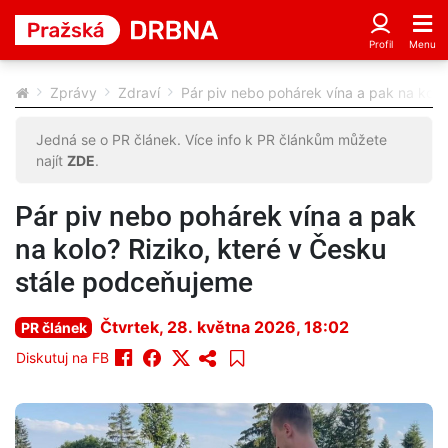
Zprávy
Zdraví
Pár piv nebo pohárek vína a pak na kolo
Jedná se o PR článek. Více info k PR článkům můžete
najít
ZDE
.
Pár piv nebo pohárek vína a pak
na kolo? Riziko, které v Česku
stále podceňujeme
Čtvrtek, 28. května 2026, 18:02
PR článek
Diskutuj na FB