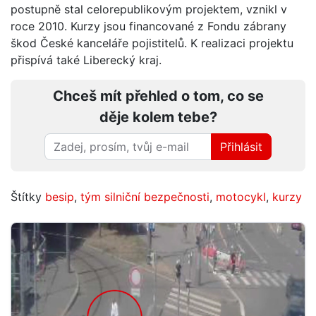
postupně stal celorepublikovým projektem, vznikl v
roce 2010. Kurzy jsou financované z Fondu zábrany
škod České kanceláře pojistitelů. K realizaci projektu
přispívá také Liberecký kraj.
Chceš mít přehled o tom, co se
děje kolem tebe?
Přihlásit
Štítky
besip
,
tým silniční bezpečnosti
,
motocykl
,
kurzy