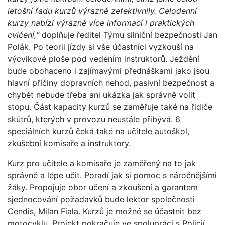
letošní řadu kurzů výrazně zefektivnily. Celodenní
kurzy nabízí výrazně více informací i praktických
cvičení,“
doplňuje ředitel Týmu silniční bezpečnosti Jan
Polák. Po teorii jízdy si vše účastníci vyzkouší na
výcvikové ploše pod vedením instruktorů. Ježdění
bude obohaceno i zajímavými přednáškami jako jsou
hlavní příčiny dopravních nehod, pasivní bezpečnost a
chybět nebude třeba ani ukázka jak správně volit
stopu. Část kapacity kurzů se zaměřuje také na řidiče
skútrů, kterých v provozu neustále přibývá. 6
speciálních kurzů čeká také na učitele autoškol,
zkušební komisaře a instruktory.
Kurz pro učitele a komisaře je zaměřený na to jak
správně a lépe učit. Poradí jak si pomoc s náročnějšími
žáky. Propojuje obor učení a zkoušení a garantem
sjednocování požadavků bude lektor společnosti
Cendis, Milan Fiala. Kurzů je možné se účastnit bez
motocyklu. Projekt pokračuje ve spolupráci s Policií