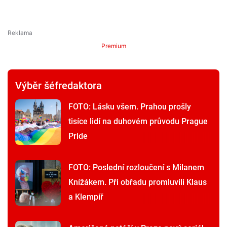
Premium
Výběr šéfredaktora
FOTO: Lásku všem. Prahou prošly
tisíce lidí na duhovém průvodu Prague
Pride
FOTO: Poslední rozloučení s Milanem
Knížákem. Při obřadu promluvili Klaus
a Klempíř