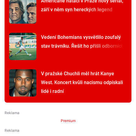
Američané natáčí v Praze nový seriál,
září v něm syn hereckých legend
Vedení Bohemians vysvětlilo zoufalý
stav trávníku. Řešit ho přišli odborníci
V pražské Chuchli měl hrát Kanye
West. Koncert kvůli nacismu odpískali
lidé i radní
Premium