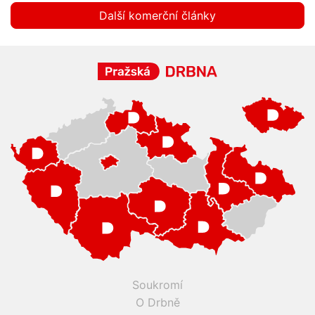
Další komerční články
Soukromí
O Drbně