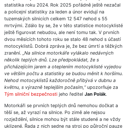
statistika roku 2024. Rok 2025 pořádně ještě nezačal
a policejní statistiky za leden a únor evidují na
tuzemských silnicích celkem 12 547 nehod s 55
mrtvými. Zdálo by se, že v této statistice motocyklisté
ještě figurovat nebudou, ale není tomu tak. V prvních
dvou měsících tohoto roku se stalo 48 nehod s účastí
motocyklistů. Dobrá zpráva je, že bez úmrtí a těžkých
zranění.
„Na silnice motorkáře vylákalo nedávných
několik teplých dnů. Lze předpokládat, že s
přicházejícím jarem a oteplením motocyklisté vyjedou
ve větším počtu a statistiky se budou měnit k horšímu.
Nehod motocyklistů každoročně přibývá v dubnu a
květnu, s výrazně teplejším počasím,“
upozorňuje za
Tým silniční bezpečnosti
jeho ředitel
Jan Polák
.
Motorkáři se prvních teplých dnů nemohou dočkat a
těší se, až vyrazí na silnice. Po zimě ale nejsou
rozježdění, silnice mohou být stále studené a ne vždy
uklizené. Řada z nich sedne na stroj po půlroční pauze