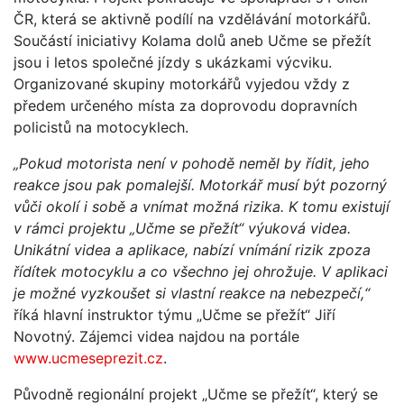
ČR, která se aktivně podílí na vzdělávání motorkářů.
Součástí iniciativy Kolama dolů aneb Učme se přežít
jsou i letos společné jízdy s ukázkami výcviku.
Organizované skupiny motorkářů vyjedou vždy z
předem určeného místa za doprovodu dopravních
policistů na motocyklech.
„Pokud motorista není v pohodě neměl by řídit, jeho
reakce jsou pak pomalejší. Motorkář musí být pozorný
vůči okolí i sobě a vnímat možná rizika. K tomu existují
v rámci projektu „Učme se přežít“ výuková videa.
Unikátní videa a aplikace, nabízí vnímání rizik zpoza
řídítek motocyklu a co všechno jej ohrožuje. V aplikaci
je možné vyzkoušet si vlastní reakce na nebezpečí,“
říká hlavní instruktor týmu „Učme se přežít“ Jiří
Novotný. Zájemci videa najdou na portále
www.ucmeseprezit.cz
.
Původně regionální projekt „Učme se přežít“, který se