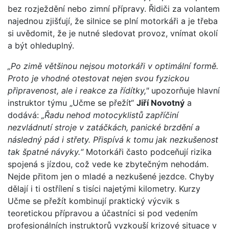
bez rozježdění nebo zimní přípravy. Řidiči za volantem
najednou zjišťují, že silnice se plní motorkáři a je třeba
si uvědomit, že je nutné sledovat provoz, vnímat okolí
a být ohleduplný.
„Po zimě většinou nejsou motorkáři v optimální formě.
Proto je vhodné otestovat nejen svou fyzickou
připravenost, ale i reakce za řídítky,"
upozorňuje hlavní
instruktor týmu „Učme se přežít“
Jiří Novotný
a
dodává:
„Řadu nehod motocyklistů zapříčiní
nezvládnutí stroje v zatáčkách, panické brzdění a
následný pád i střety. Přispívá k tomu jak nezkušenost
tak špatné návyky.“
Motorkáři často podceňují rizika
spojená s jízdou, což vede ke zbytečným nehodám.
Nejde přitom jen o mladé a nezkušené jezdce. Chyby
dělají i ti ostřílení s tisíci najetými kilometry. Kurzy
Učme se přežít kombinují praktický výcvik s
teoretickou přípravou a účastníci si pod vedením
profesionálních instruktorů vyzkouší krizové situace v