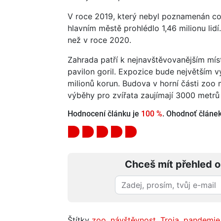
V roce 2019, který nebyl poznamenán co
hlavním městě prohlédlo 1,46 milionu lidí. 
než v roce 2020.
Zahrada patří k nejnavštěvovanějším míst
pavilon goril. Expozice bude největším v
milionů korun. Budova v horní části zoo
výběhy pro zvířata zaujímají 3000 metrů
Hodnocení článku je
100 %
. Ohodnoť článek 
Chceš mít přehled o
Štítky
zoo
,
návštěvnost
,
Troja
,
pandemie