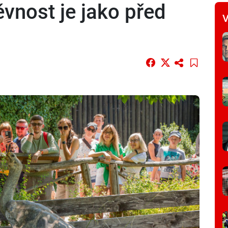
ěvnost je jako před
V