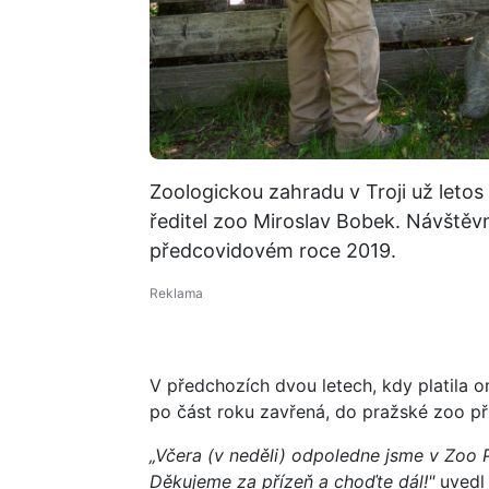
Zoologickou zahradu v Troji už letos n
ředitel zoo Miroslav Bobek. Návštěv
předcovidovém roce 2019.
V předchozích dvou letech, kdy platila o
po část roku zavřená, do pražské zoo při
„Včera (v neděli) odpoledne jsme v Zoo Pr
Děkujeme za přízeň a choďte dál!"
uved