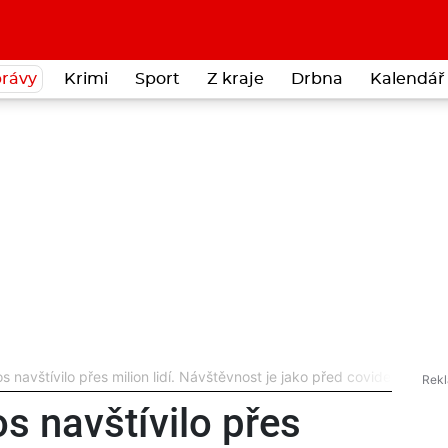
rávy
Krimi
Sport
Z kraje
Drbna
Kalendář 
s navštívilo přes milion lidí. Návštěvnost je jako před covidem
s navštívilo přes