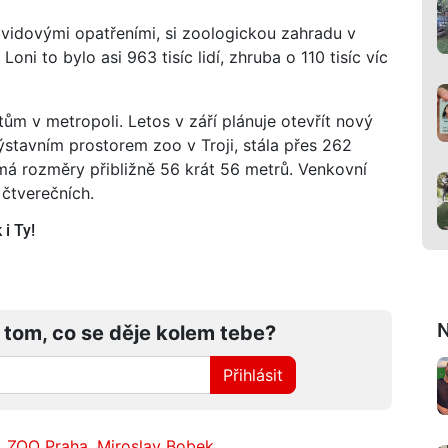
vidovými opatřeními, si zoologickou zahradu v
Loni to bylo asi 963 tisíc lidí, zhruba o 110 tisíc víc
ům v metropoli. Letos v září plánuje otevřít nový
ýstavním prostorem zoo v Troji, stála přes 262
 má rozměry přibližně 56 krát 56 metrů. Venkovní
 čtverečních.
i Ty!
N
 tom, co se děje kolem tebe?
Přihlásit
,
ZOO Praha
,
Miroslav Bobek