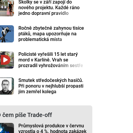
Školky se v září zapojí do
nového projektu. Každé ráno
jedno dopravní pravidlo
Ročně zbytečně zahynou tisíce
ptáků, mapa upozorňuje na
problematická místa
Policisté vyřešili 15 let starý
mord v Karlíně. Vrah se
prozradil vyhrožováním sestře
Smutek středočeských hasičů.
Při ponoru v nejhlubší propasti
jim zemřel kolega
 čem píše Trade-off
Průmyslová produkce v červnu
vzrostla o 4 %, hodnota zakázek