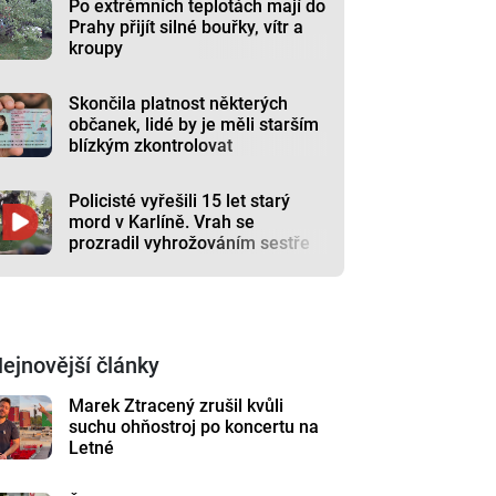
Po extrémních teplotách mají do
Prahy přijít silné bouřky, vítr a
kroupy
Skončila platnost některých
občanek, lidé by je měli starším
blízkým zkontrolovat
Policisté vyřešili 15 let starý
mord v Karlíně. Vrah se
prozradil vyhrožováním sestře
ejnovější články
Marek Ztracený zrušil kvůli
suchu ohňostroj po koncertu na
Letné