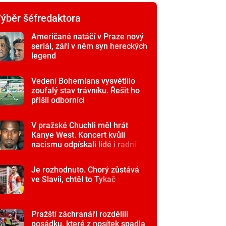
ýběr šéfredaktora
Američané natáčí v Praze nový
seriál, září v něm syn hereckých
legend
Vedení Bohemians vysvětlilo
zoufalý stav trávníku. Řešit ho
přišli odborníci
V pražské Chuchli měl hrát
Kanye West. Koncert kvůli
nacismu odpískali lidé i radní
Je rozhodnuto. Chorý zůstává
ve Slavii, chtěl to Tykač
Pražští záchranáři rozdělili
posádku, které z nosítek spadla