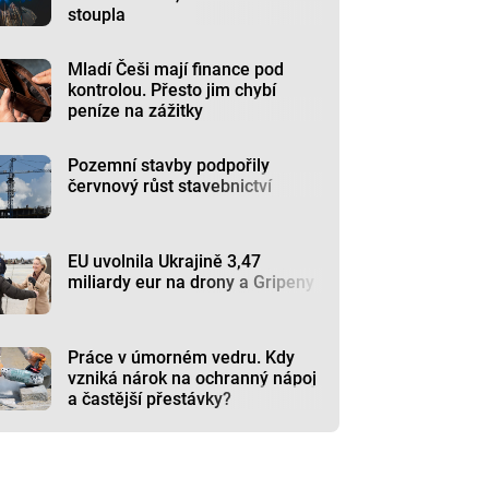
stoupla
Mladí Češi mají finance pod
kontrolou. Přesto jim chybí
peníze na zážitky
Pozemní stavby podpořily
červnový růst stavebnictví
EU uvolnila Ukrajině 3,47
miliardy eur na drony a Gripeny
Práce v úmorném vedru. Kdy
vzniká nárok na ochranný nápoj
a častější přestávky?