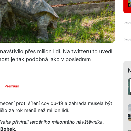
avštívilo přes milion lidí. Na twitteru to uvedl
nost je tak podobná jako v posledním
N
Premium
mezení proti šíření covidu-19 a zahrada musela být
šlo za rok méně než milion lidí.
aha přivítali letošního miliontého návštěvníka.
l
Bobek
.