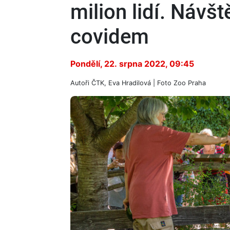
milion lidí. Návšt
covidem
Pondělí, 22. srpna 2022, 09:45
Autoři
ČTK, Eva Hradilová
| Foto
Zoo Praha