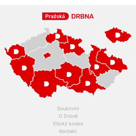
Soukromí
O Drbně
Etický kodex
Kontakt