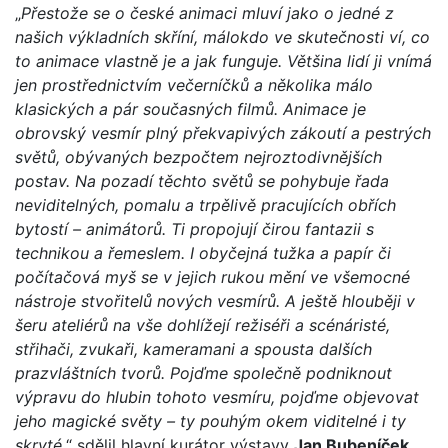
„
Přestože se o české animaci mluví jako o jedné z
našich výkladních skříní, málokdo ve skutečnosti ví, co
to animace vlastně je a jak funguje. Většina lidí ji vnímá
jen prostřednictvím večerníčků a několika málo
klasických a pár současných filmů. Animace je
obrovský vesmír plný překvapivých zákoutí a pestrých
světů, obývaných bezpočtem nejroztodivnějších
postav. Na pozadí těchto světů se pohybuje řada
neviditelných, pomalu a trpělivě pracujících obřích
bytostí – animátorů. Ti propojují čirou fantazii s
technikou a řemeslem. I obyčejná tužka a papír či
počítačová myš se v jejich rukou mění ve všemocné
nástroje stvořitelů nových vesmírů. A ještě hlouběji v
šeru ateliérů na vše dohlížejí režiséři a scénáristé,
střihači, zvukaři, kameramani a spousta dalších
prazvláštních tvorů. Pojďme společně podniknout
výpravu do hlubin tohoto vesmíru, pojďme objevovat
jeho magické světy – ty pouhým okem viditelné i ty
skryté,
“ sdělil hlavní kurátor výstavy
Jan Bubeníček
.