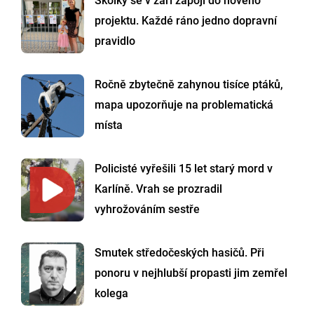
Školky se v září zapojí do nového
projektu. Každé ráno jedno dopravní
pravidlo
Ročně zbytečně zahynou tisíce ptáků,
mapa upozorňuje na problematická
místa
Policisté vyřešili 15 let starý mord v
Karlíně. Vrah se prozradil
vyhrožováním sestře
Smutek středočeských hasičů. Při
ponoru v nejhlubší propasti jim zemřel
kolega