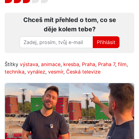
Chceš mít přehled o tom, co se
děje kolem tebe?
Přihlásit
Štítky
výstava
,
animace
,
kresba
,
Praha
,
Praha 7
,
film
,
technika
,
vynález
,
vesmír
,
Česká televize