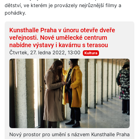
dětství, ve kterém je provázely nejrůznější filmy a
pohádky.
Kunsthalle Praha v únoru otevře dveře
veřejnosti. Nové umělecké centrum
nabídne výstavy i kavárnu s terasou
Čtvrtek, 27. ledna 2022, 13:00
Kultura
Nový prostor pro umění s názvem Kunsthalle Praha