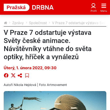
Zprávy
Společnost
V Praze 7 odstartuje výstava Světy
V Praze 7 odstartuje výstava
Světy české animace.
Návštěvníky vtáhne do světa
optiky, hříček a vynálezů
Úterý, 1. února 2022, 09:30
Autoři
Nikola Hejdová
| Foto
Artmovement