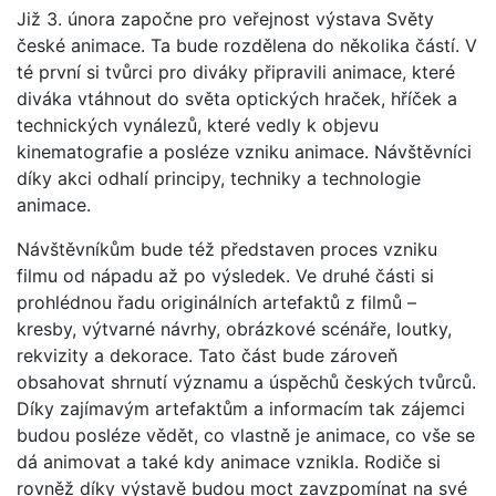
Již 3. února započne pro veřejnost výstava Světy
české animace. Ta bude rozdělena do několika částí. V
té první si tvůrci pro diváky připravili animace, které
diváka vtáhnout do světa optických hraček, hříček a
technických vynálezů, které vedly k objevu
kinematografie a posléze vzniku animace. Návštěvníci
díky akci odhalí principy, techniky a technologie
animace.
Návštěvníkům bude též představen proces vzniku
filmu od nápadu až po výsledek. Ve druhé části si
prohlédnou řadu originálních artefaktů z filmů –
kresby, výtvarné návrhy, obrázkové scénáře, loutky,
rekvizity a dekorace. Tato část bude zároveň
obsahovat shrnutí významu a úspěchů českých tvůrců.
Díky zajímavým artefaktům a informacím tak zájemci
budou posléze vědět, co vlastně je animace, co vše se
dá animovat a také kdy animace vznikla. Rodiče si
rovněž díky výstavě budou moct zavzpomínat na své