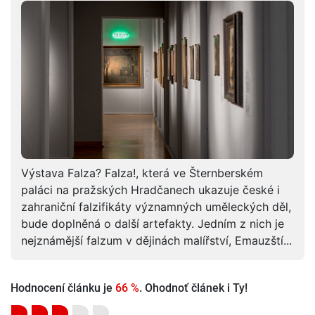
Výstava Falza? Falza!, která ve Šternberském
paláci na pražských Hradčanech ukazuje české i
zahraniční falzifikáty významných uměleckých děl,
bude doplněná o další artefakty. Jedním z nich je
nejznámější falzum v dějinách malířství, Emauzští...
Hodnocení článku je
66 %
. Ohodnoť článek i Ty!