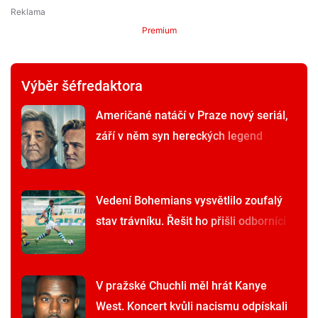
Premium
Výběr šéfredaktora
Američané natáčí v Praze nový seriál,
září v něm syn hereckých legend
Vedení Bohemians vysvětlilo zoufalý
stav trávníku. Řešit ho přišli odborníci
V pražské Chuchli měl hrát Kanye
West. Koncert kvůli nacismu odpískali