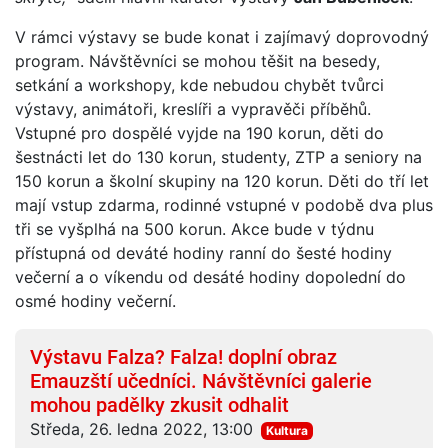
V rámci výstavy se bude konat i zajímavý doprovodný
program. Návštěvníci se mohou těšit na besedy,
setkání a workshopy, kde nebudou chybět tvůrci
výstavy, animátoři, kreslíři a vypravěči příběhů.
Vstupné pro dospělé vyjde na 190 korun, děti do
šestnácti let do 130 korun, studenty, ZTP a seniory na
150 korun a školní skupiny na 120 korun. Děti do tří let
mají vstup zdarma, rodinné vstupné v podobě dva plus
tři se vyšplhá na 500 korun. Akce bude v týdnu
přístupná od deváté hodiny ranní do šesté hodiny
večerní a o víkendu od desáté hodiny dopolední do
osmé hodiny večerní.
Výstavu Falza? Falza! doplní obraz
Emauzští učedníci. Návštěvníci galerie
mohou padělky zkusit odhalit
Středa, 26. ledna 2022, 13:00
Kultura