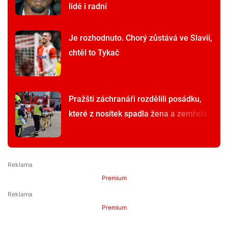
lidé i radní
Je rozhodnuto. Chorý zůstává ve Slavii,
chtěl to Tykač
Pražští záchranáři rozdělili posádku,
které z nosítek spadla žena a zemřela
Premium
Premium