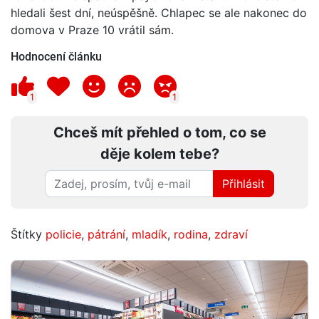
hledali šest dní, neúspěšně. Chlapec se ale nakonec do
domova v Praze 10 vrátil sám.
Hodnocení článku
1
1
Chceš mít přehled o tom, co se
děje kolem tebe?
Přihlásit
Štítky
policie
,
pátrání
,
mladík
,
rodina
,
zdraví