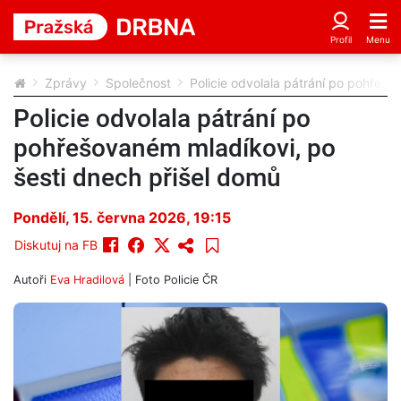
Zprávy
Společnost
Policie odvolala pátrání po pohřešo
Policie odvolala pátrání po
pohřešovaném mladíkovi, po
šesti dnech přišel domů
Pondělí, 15. června 2026, 19:15
Diskutuj na FB
Autoři
Eva Hradilová
| Foto
Policie ČR