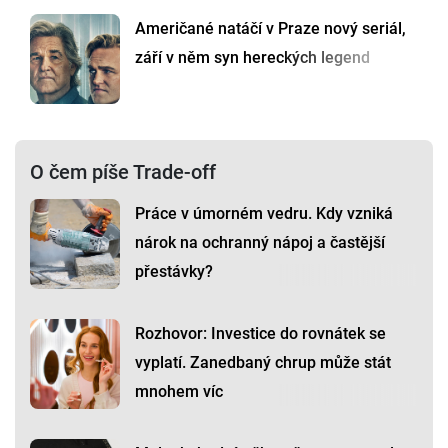
Američané natáčí v Praze nový seriál,
září v něm syn hereckých legend
O čem píše Trade-off
Práce v úmorném vedru. Kdy vzniká
nárok na ochranný nápoj a častější
přestávky?
Rozhovor: Investice do rovnátek se
vyplatí. Zanedbaný chrup může stát
mnohem víc