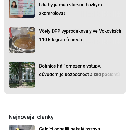
lidé by je měli starším blízkým
zkontrolovat
Včely DPP vyprodukovaly ve Vokovicích
110 kilogramů medu
Bohnice hájí omezené vstupy,
důvodem je bezpečnost a klid pacientů
Nejnovější články
Celníci odhalili nekalý byznys.