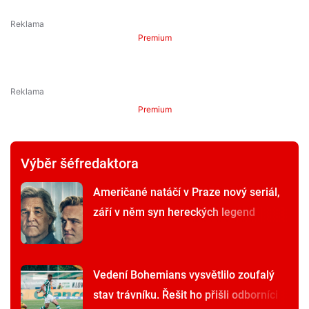
Premium
Premium
Výběr šéfredaktora
Američané natáčí v Praze nový seriál,
září v něm syn hereckých legend
Vedení Bohemians vysvětlilo zoufalý
stav trávníku. Řešit ho přišli odborníci