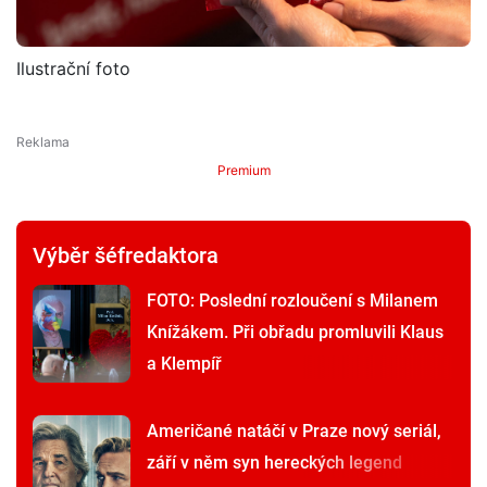
Ilustrační foto
Premium
Výběr šéfredaktora
FOTO: Poslední rozloučení s Milanem
Knížákem. Při obřadu promluvili Klaus
a Klempíř
Američané natáčí v Praze nový seriál,
září v něm syn hereckých legend