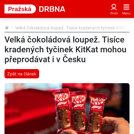
Velká čokoládová loupež. Tisíce kradených tyčinek KitKat m
Velká čokoládová loupež. Tisíce
kradených tyčinek KitKat mohou
přeprodávat i v Česku
Zpět na článek