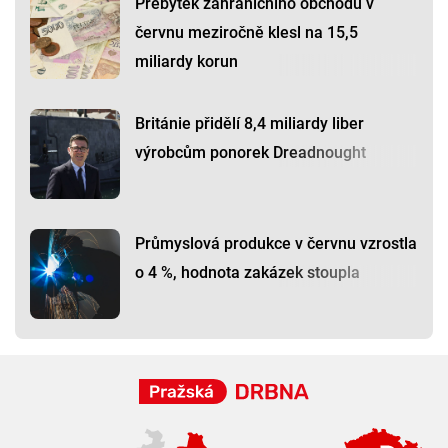
Přebytek zahraničního obchodu v
červnu meziročně klesl na 15,5
miliardy korun
Británie přidělí 8,4 miliardy liber
výrobcům ponorek Dreadnought
Průmyslová produkce v červnu vzrostla
o 4 %, hodnota zakázek stoupla