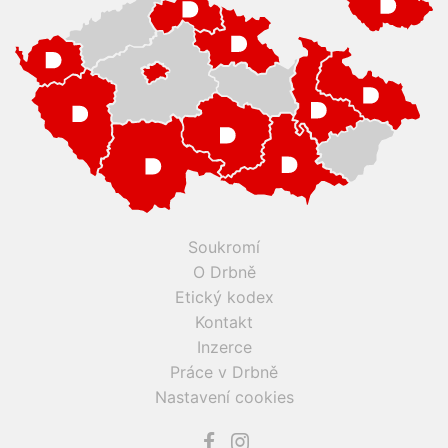
Soukromí
O Drbně
Etický kodex
Kontakt
Inzerce
Práce v Drbně
Nastavení cookies