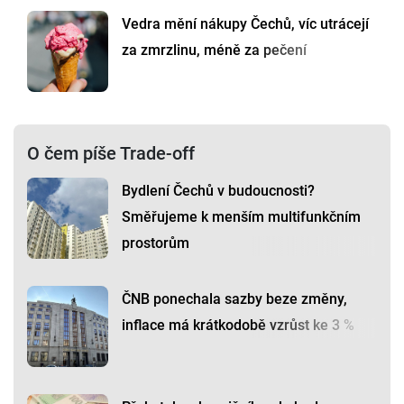
Vedra mění nákupy Čechů, víc utrácejí
za zmrzlinu, méně za pečení
O čem píše Trade-off
Bydlení Čechů v budoucnosti?
Směřujeme k menším multifunkčním
prostorům
ČNB ponechala sazby beze změny,
inflace má krátkodobě vzrůst ke 3 %