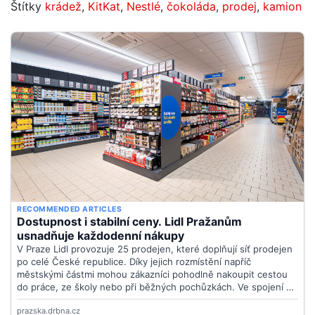
Štítky
krádež
,
KitKat
,
Nestlé
,
čokoláda
,
prodej
,
kamion