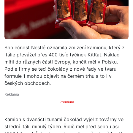
Společnost Nestlé oznámila zmizení kamionu, který z
Itálie převážel přes 400 tisíc tyčinek KitKat. Náklad
mířil do různých částí Evropy, končit měl v Polsku.
Podle firmy se teď čokolády z nové řady ve tvaru
formule 1 mohou objevit na černém trhu a to i v
českých obchodech.
Premium
Kamion s dvanácti tunami čokolád vyjel z továrny ve
střední Itálii minulý týden. Řidič měl před sebou asi