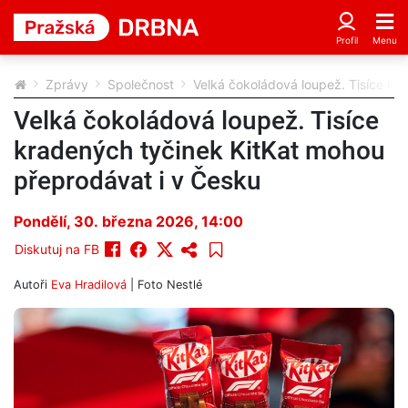
Zprávy
Společnost
Velká čokoládová loupež. Tisíce kr
Velká čokoládová loupež. Tisíce
kradených tyčinek KitKat mohou
přeprodávat i v Česku
Pondělí, 30. března 2026, 14:00
Diskutuj na FB
Autoři
Eva Hradilová
| Foto
Nestlé