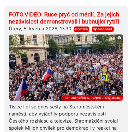
FOTO,VIDEO: Ruce pryč od médií. Za jejich
nezávislost demonstrovali i bubnující rytíři
Úterý, 5. května 2026, 17:30
Politika
Společnost
Aktualizováno 5. května 2026, 19:49
Tisíce lidí se dnes sešly na Staroměstském
náměstí, aby vyjádřily podporu nezávislosti
Českého rozhlasu a televize. Shromáždění svolal
spolek Milion chvilek pro demokracii v reakci na