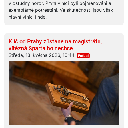
v ostudný horor. První viníci byli pojmenováni a
exemplárně potrestáni. Ve skutečnosti jsou však
hlavní viníci jinde.
Klíč od Prahy zůstane na magistrátu,
vítězná Sparta ho nechce
Středa, 13. května 2026, 10:44
Fotbal