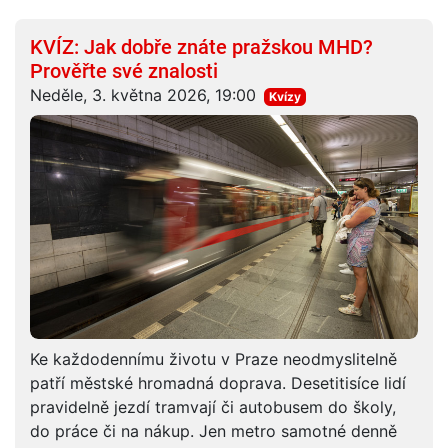
KVÍZ: Jak dobře znáte pražskou MHD?
Prověřte své znalosti
Neděle, 3. května 2026, 19:00
Kvízy
Ke každodennímu životu v Praze neodmyslitelně
patří městské hromadná doprava. Desetitisíce lidí
pravidelně jezdí tramvají či autobusem do školy,
do práce či na nákup. Jen metro samotné denně