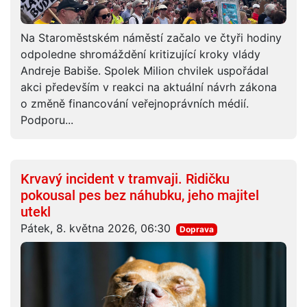
Na Staroměstském náměstí začalo ve čtyři hodiny
odpoledne shromáždění kritizující kroky vlády
Andreje Babiše. Spolek Milion chvilek uspořádal
akci především v reakci na aktuální návrh zákona
o změně financování veřejnoprávních médií.
Podporu...
Krvavý incident v tramvaji. Ridičku
pokousal pes bez náhubku, jeho majitel
utekl
Pátek, 8. května 2026, 06:30
Doprava