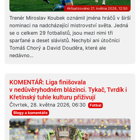
Aktualizováno 21. května 2026, 12:50
Trenér Miroslav Koubek oznámil jména hráčů v širší
nominaci na nadcházející mistrovství světa. Jedná
se o celkem 29 fotbalistů, jsou mezi nimi tři
sparťané a deset slávistů. Nechybí ani útočníci
Tomáš Chorý a David Douděra, které ale
nedávno...
KOMENTÁŘ: Liga finišovala
v nedůvěryhodném blázinci. Tykač, Tvrdík i
Křetínský tuhle kulturu přiživují
Čtvrtek, 28. května 2026, 06:30
Fotbal
Blogy a komentáře