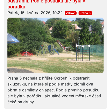
odstranili. Podle posudku ale byla v
pořádku
Pátek, 15. května 2026, 19:22
Zdraví
Praha 5
Praha 5 nechala z hřiště Okrouhlík odstranit
skluzavku, na které si podle matky zlomil dva
obratle osmiletý chlapec. Podle prvního posudku
ale byla v pořádku, aktuálně vedení městské části
čeká na druhý.