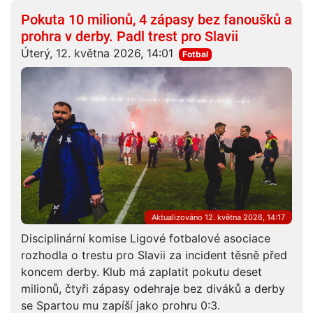
Pokuta 10 milionů, 4 zápasy bez fanoušků a
prohra v derby. Padl trest pro Slavii
Úterý, 12. května 2026, 14:01
Fotbal
Aktualizováno 12. května 2026, 14:17
Disciplinární komise Ligové fotbalové asociace
rozhodla o trestu pro Slavii za incident těsně před
koncem derby. Klub má zaplatit pokutu deset
milionů, čtyři zápasy odehraje bez diváků a derby
se Spartou mu zapíší jako prohru 0:3.