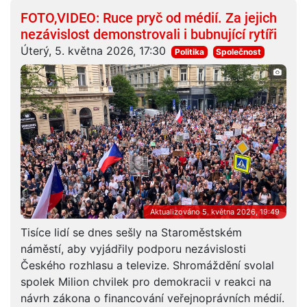
FOTO,VIDEO: Ruce pryč od médií. Za jejich
nezávislost demonstrovali i bubnující rytíři
Úterý, 5. května 2026, 17:30
Politika
Společnost
Aktualizováno 5. května 2026, 19:49
Tisíce lidí se dnes sešly na Staroměstském
náměstí, aby vyjádřily podporu nezávislosti
Českého rozhlasu a televize. Shromáždění svolal
spolek Milion chvilek pro demokracii v reakci na
návrh zákona o financování veřejnoprávních médií.