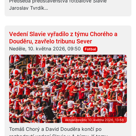
Předseda představenstva fotbalové Slavie
Jaroslav Tvrdík...
Vedení Slavie vyřadilo z týmu Chorého a
Douděru, zavřelo tribunu Sever
Neděle, 10. května 2026, 09:50
Fotbal
Aktualizováno 10. května 2026, 13:58
Tomáš Chorý a David Douděra končí po