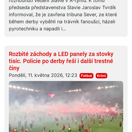
rozhodnutí vedení Slavie v A-týmu. K tomu
předseda představenstva Slavie Jaroslav Tvrdík
informoval, že je zavřena tribuna Sever, ze které
během derby vyběhli na trávník fanoušci, házeli
pyrotechniku a napadli i...
Rozbité záchody a LED panely za stovky
tisíc. Policie po derby řeší i další trestné
činy
Pondělí, 11. května 2026, 12:23
Fotbal
Krimi