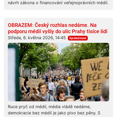
návrh zákona o financování veřejnoprávních médií.
OBRAZEM: Český rozhlas nedáme. Na
podporu médií vyšly do ulic Prahy tisíce lidí
Středa, 6. května 2026, 14:45
Společnost
Ruce pryč od médií, média vládě nedáme,
demokracie bez médií je jako pivo bez pěny. S