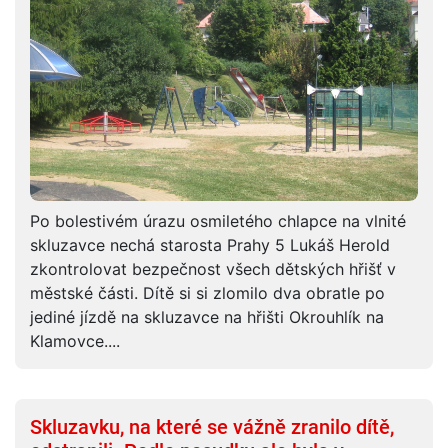
Po bolestivém úrazu osmiletého chlapce na vlnité
skluzavce nechá starosta Prahy 5 Lukáš Herold
zkontrolovat bezpečnost všech dětských hřišť v
městské části. Dítě si si zlomilo dva obratle po
jediné jízdě na skluzavce na hřišti Okrouhlík na
Klamovce....
Skluzavku, na které se vážně zranilo dítě,