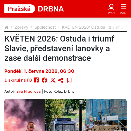
Zprávy
Společnost
KVĚTEN 2026: Ostuda i triumf Slavi
KVĚTEN 2026: Ostuda i triumf
Slavie, představení lanovky a
zase další demonstrace
Pondělí, 1. června 2026, 06:30
Diskutuj na FB
Autoři
Eva Hradilová
| Foto
Koláž Drbny