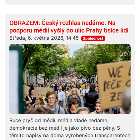
OBRAZEM: Český rozhlas nedáme. Na
podporu médií vyšly do ulic Prahy tisíce lidí
Středa, 6. května 2026, 14:45
Společnost
Ruce pryč od médií, média vládě nedáme,
demokracie bez médií je jako pivo bez pěny. S
těmito nápisy na doma vyrobených transparentech