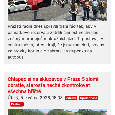
Pražští radní dnes upravili tržní řád tak, aby v
památkové rezervaci zatrhli činnost nechvalně
známým prodejcům okružních jízd. Ti postávají v
centru města, předstírají, že jsou kameloti, noviny
za stovky korun ale zahrnují i vstupenku na
autobus....
Chlapec si na skluzavce v Praze 5 zlomil
obratle, starosta nechá zkontrolovat
všechna hřiště
Úterý, 5. května 2026, 15:03
Zdraví
Společnost
Praha 5