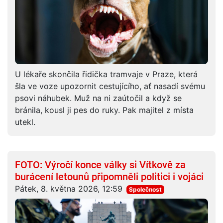
U lékaře skončila řidička tramvaje v Praze, která
šla ve voze upozornit cestujícího, ať nasadí svému
psovi náhubek. Muž na ni zaútočil a když se
bránila, kousl ji pes do ruky. Pak majitel z místa
utekl.
FOTO: Výročí konce války si Vítkově za
burácení letounů připomněli politici i vojáci
Pátek, 8. května 2026, 12:59
Společnost