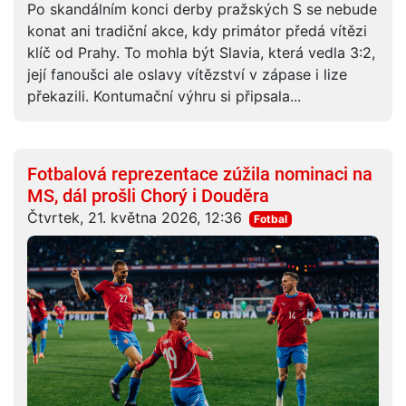
Po skandálním konci derby pražských S se nebude
konat ani tradiční akce, kdy primátor předá vítězi
klíč od Prahy. To mohla být Slavia, která vedla 3:2,
její fanoušci ale oslavy vítězství v zápase i lize
překazili. Kontumační výhru si připsala...
Fotbalová reprezentace zúžila nominaci na
MS, dál prošli Chorý i Douděra
Čtvrtek, 21. května 2026, 12:36
Fotbal