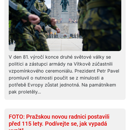
V den 81. výročí konce druhé světové války se
politici a zástupci armády na Vítkově zúčastnili
vzpomínkového ceremoniálu. Prezident Petr Pavel
promluvil o nutnosti poučit se z minulosti a
potřebě Evropy zůstat jednotná. Na památníkem
pak proletěly...
FOTO: Pražskou novou radnici postavili
před 115 lety. Podívejte se, jak vypadá