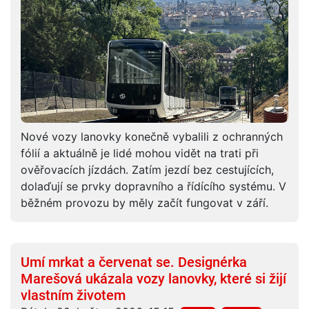
Nové vozy lanovky konečně vybalili z ochranných
fólií a aktuálně je lidé mohou vidět na trati při
ověřovacích jízdách. Zatím jezdí bez cestujících,
dolaďují se prvky dopravního a řídícího systému. V
běžném provozu by měly začít fungovat v září.
Umí mrkat a červenat se. Designérka
Marešová ukázala vozy lanovky, které si žijí
vlastním životem