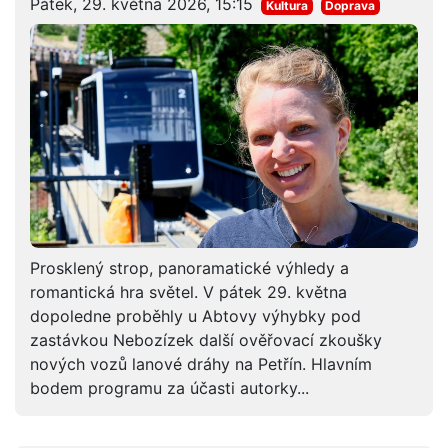
Pátek, 29. května 2026, 15:15
Kultura
Doprava
Prosklený strop, panoramatické výhledy a
romantická hra světel. V pátek 29. května
dopoledne proběhly u Abtovy výhybky pod
zastávkou Nebozízek další ověřovací zkoušky
nových vozů lanové dráhy na Petřín. Hlavním
bodem programu za účasti autorky...