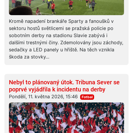
Kromě napadení brankáře Sparty a fanoušků v
sektoru hostů světlicemi se pražská policie po
sobotním derby na stadionu Slavie zabývá i
dalšími trestnými činy. Zdemolovány jsou záchody,
sedačky a LED panely u hřiště. Na těch vznikla
škoda za stovky...
Nebyl to plánovaný útok. Tribuna Sever se
poprvé vyjádřila k incidentu na derby
Pondělí, 11. května 2026, 15:46
Fotbal