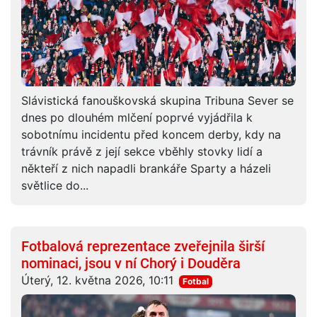
Slávistická fanouškovská skupina Tribuna Sever se
dnes po dlouhém mlčení poprvé vyjádřila k
sobotnímu incidentu před koncem derby, kdy na
trávník právě z její sekce vběhly stovky lidí a
někteří z nich napadli brankáře Sparty a házeli
světlice do...
Fotbalová reprezentace zveřejnila širší
nominaci, jsou v ní Chorý i Douděra
Úterý, 12. května 2026, 10:11
Fotbal