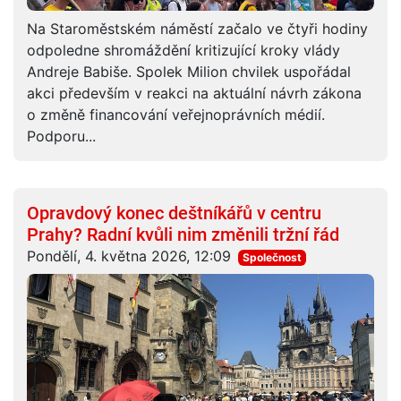
Na Staroměstském náměstí začalo ve čtyři hodiny
odpoledne shromáždění kritizující kroky vlády
Andreje Babiše. Spolek Milion chvilek uspořádal
akci především v reakci na aktuální návrh zákona
o změně financování veřejnoprávních médií.
Podporu...
Opravdový konec deštníkářů v centru
Prahy? Radní kvůli nim změnili tržní řád
Pondělí, 4. května 2026, 12:09
Společnost