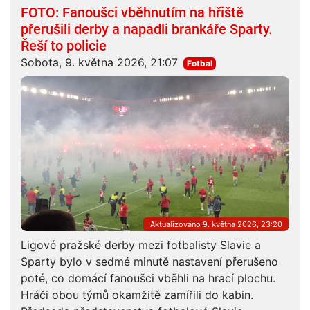
FOTO: Fanoušci vběhnutím na hřiště
přerušili derby a napadli brankáře Sparty.
Řeší to policie
Sobota, 9. května 2026, 21:07
Fotbal
Aktualizováno 9. května 2026, 23:20
Ligové pražské derby mezi fotbalisty Slavie a
Sparty bylo v sedmé minutě nastavení přerušeno
poté, co domácí fanoušci vběhli na hrací plochu.
Hráči obou týmů okamžitě zamířili do kabin.