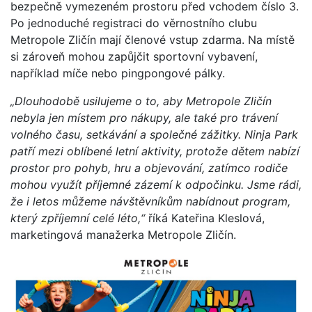
bezpečně vymezeném prostoru před vchodem číslo 3.
Po jednoduché registraci do věrnostního clubu
Metropole Zličín mají členové vstup zdarma. Na místě
si zároveň mohou zapůjčit sportovní vybavení,
například míče nebo pingpongové pálky.
„Dlouhodobě usilujeme o to, aby Metropole Zličín
nebyla jen místem pro nákupy, ale také pro trávení
volného času, setkávání a společné zážitky. Ninja Park
patří mezi oblíbené letní aktivity, protože dětem nabízí
prostor pro pohyb, hru a objevování, zatímco rodiče
mohou využít příjemné zázemí k odpočinku. Jsme rádi,
že i letos můžeme návštěvníkům nabídnout program,
který zpříjemní celé léto,“
říká Kateřina Kleslová,
marketingová manažerka Metropole Zličín.