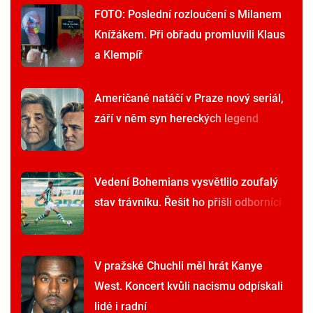
FOTO: Poslední rozloučení s Milanem
Knížákem. Při obřadu promluvili Klaus
a Klempíř
Američané natáčí v Praze nový seriál,
září v něm syn hereckých legend
Vedení Bohemians vysvětlilo zoufalý
stav trávníku. Řešit ho přišli odborníci
V pražské Chuchli měl hrát Kanye
West. Koncert kvůli nacismu odpískali
lidé i radní