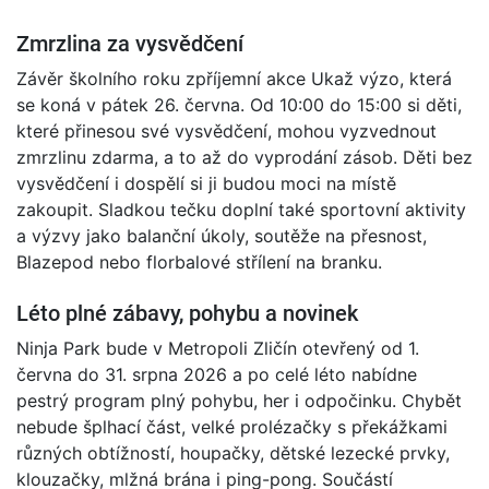
Zmrzlina za vysvědčení
Závěr školního roku zpříjemní akce Ukaž výzo, která
se koná v pátek 26. června. Od 10:00 do 15:00 si děti,
které přinesou své vysvědčení, mohou vyzvednout
zmrzlinu zdarma, a to až do vyprodání zásob. Děti bez
vysvědčení i dospělí si ji budou moci na místě
zakoupit. Sladkou tečku doplní také sportovní aktivity
a výzvy jako balanční úkoly, soutěže na přesnost,
Blazepod nebo florbalové střílení na branku.
Léto plné zábavy, pohybu a novinek
Ninja Park bude v Metropoli Zličín otevřený od 1.
června do 31. srpna 2026 a po celé léto nabídne
pestrý program plný pohybu, her i odpočinku. Chybět
nebude šplhací část, velké prolézačky s překážkami
různých obtížností, houpačky, dětské lezecké prvky,
klouzačky, mlžná brána i ping-pong. Součástí