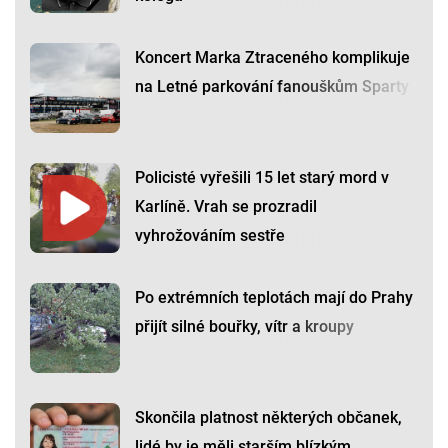
Koncert Marka Ztraceného komplikuje
na Letné parkování fanouškům Sparty
Policisté vyřešili 15 let starý mord v
Karlíně. Vrah se prozradil
vyhrožováním sestře
Po extrémních teplotách mají do Prahy
přijít silné bouřky, vítr a kroupy
Skončila platnost některých občanek,
lidé by je měli starším blízkým