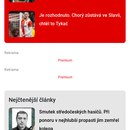
Je rozhodnuto. Chorý zůstává ve Slavii,
chtěl to Tykač
Premium
Premium
Nejčtenější články
Smutek středočeských hasičů. Při
ponoru v nejhlubší propasti jim zemřel
kolega