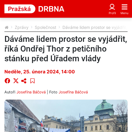
Zprávy
Společnost
Dáváme lidem prostor se vyjádřit, ř
Dáváme lidem prostor se vyjádřit,
říká Ondřej Thor z petičního
stánku před Úřadem vlády
Neděle, 25. února 2024, 14:00
Autoři
Josefína Báčová
| Foto
Josefína Báčová