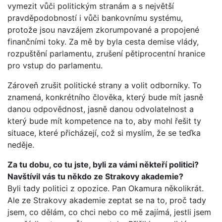
vymezit vůči politickým stranám a s největší
pravděpodobností i vůči bankovnímu systému,
protože jsou navzájem zkorumpované a propojené
finančními toky. Za mě by byla cesta demise vlády,
rozpuštění parlamentu, zrušení pětiprocentní hranice
pro vstup do parlamentu.
Zároveň zrušit politické strany a volit odborníky. To
znamená, konkrétního člověka, který bude mít jasně
danou odpovědnost, jasně danou odvolatelnost a
který bude mít kompetence na to, aby mohl řešit ty
situace, které přicházejí, což si myslím, že se teďka
neděje.
Za tu dobu, co tu jste, byli za vámi někteří politici?
Navštívil vás tu někdo ze Strakovy akademie?
Byli tady politici z opozice. Pan Okamura několikrát.
Ale ze Strakovy akademie zeptat se na to, proč tady
jsem, co dělám, co chci nebo co mě zajímá, jestli jsem