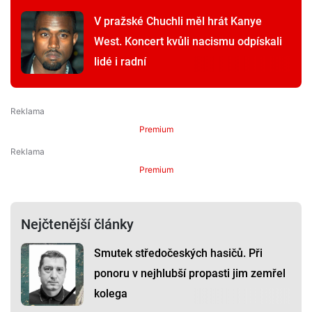
V pražské Chuchli měl hrát Kanye
West. Koncert kvůli nacismu odpískali
lidé i radní
Premium
Premium
Nejčtenější články
Smutek středočeských hasičů. Při
ponoru v nejhlubší propasti jim zemřel
kolega