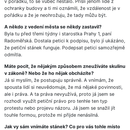
v pořádku, to se vůbec nestalo. Přišli jenom lidé z
ochranky budovy a ti mi oznámili, že vzdálenost je v
pořádku a že je neohrožuju, že tady můžu být.
A někdo z vedení města se někdy zastavil?
Byla tu před třemi týdny i starostka Prahy 1, paní
Radoměřská. Dostala petici k podpisu, bylo jí ukázáno,
že petiční stánek funguje. Podepsat petici samozřejmě
odmítla.
Máte pocit, že nějakým způsobem zneužíváte skulinu
v zákoně? Nebo že ho nějak obcházíte?
Já si myslím, že postupuju správně. A vnímám, že
spousta lidí si neuvědomuje, že má nějaké povinnosti,
ale i práva. A ta práva nevyužívá, proto já jsem se
rozhodl využít petiční právo pro tenhle ten typ
protestu nebo projevu názoru. Já jsem se snažil jít
touhle formou, protože mi přijde nenásilná.
Jak vy sám vnímáte stánek? Co pro vás tohle místo