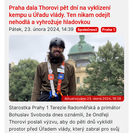
Praha dala Thorovi pět dní na vyklizení
kempu u Úřadu vlády. Ten nikam odejít
nehodlá a vyhrožuje hladovkou
Pátek, 23. února 2024, 14:39
Společnost
Praha 1
Aktualizováno 23. února 2024, 18:38
Starostka Prahy 1 Terezie Radoměřská a primátor
Bohuslav Svoboda dnes oznámili, že Ondřeji
Thorovi poslali výzvu, aby do pěti dnů vyklidil
prostor před Úřadem vlády, který zabral pro svůj