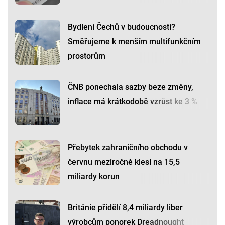
Bydlení Čechů v budoucnosti?
Směřujeme k menším multifunkčním
prostorům
ČNB ponechala sazby beze změny,
inflace má krátkodobě vzrůst ke 3 %
Přebytek zahraničního obchodu v
červnu meziročně klesl na 15,5
miliardy korun
Británie přidělí 8,4 miliardy liber
výrobcům ponorek Dreadnought