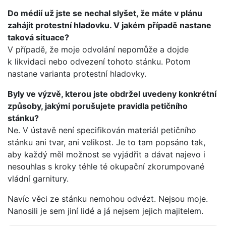
Do médií už jste se nechal slyšet, že máte v plánu
zahájit protestní hladovku. V jakém případě nastane
taková situace?
V případě, že moje odvolání nepomůže a dojde
k likvidaci nebo odvezení tohoto stánku. Potom
nastane varianta protestní hladovky.
Byly ve výzvě, kterou jste obdržel uvedeny konkrétní
způsoby, jakými porušujete pravidla petičního
stánku?
Ne. V ústavě není specifikován materiál petičního
stánku ani tvar, ani velikost. Je to tam popsáno tak,
aby každý měl možnost se vyjádřit a dávat najevo i
nesouhlas s kroky téhle té okupační zkorumpované
vládní garnitury.
Navíc věci ze stánku nemohou odvézt. Nejsou moje.
Nanosili je sem jiní lidé a já nejsem jejich majitelem.