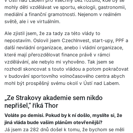
v Ústí nad Labem pro všechny bez rozdílu, kde by se
mohly děti vzdělávat ve sportu, ekologii, gastronomii,
mediální a finanční gramotnosti. Nejenom v reálném
světě, ale i ve virtuálním.
Ale zjistil jsem, že za tady za této vlády to
nepostavím. Oslovil jsem CzechInvest, start-upy, PPF a
další nevládní organizace, anebo i vládní organizace,
které mají přerozdělovat finance právě v rámci
vzdělávání, ale nebylo mi vyhověno. Tak jsem se
rozhodl skoncovat s touto vládou a potom pokračovat
v budování sportovního volnočasového centra abych
mohl být prospěšný svému okolí v Ústí nad Labem.
„Ze Strakovy akademie sem nikdo
nepřišel,“ říká Thor
Voláte po demisi. Pokud by k ní došlo, myslíte si, že
jiná vláda bude vašim plánům otevřenější?
Já jsem za 282 dnů došel k tomu, že bychom se měli