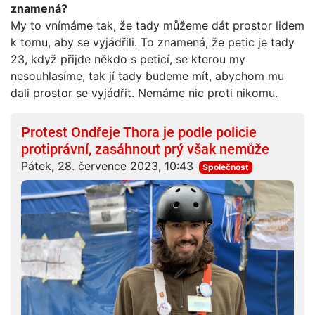
znamená?
My to vnímáme tak, že tady můžeme dát prostor lidem
k tomu, aby se vyjádřili. To znamená, že petic je tady
23, když přijde někdo s peticí, se kterou my
nesouhlasíme, tak jí tady budeme mít, abychom mu
dali prostor se vyjádřit. Nemáme nic proti nikomu.
Protest Ondřeje Thora je podle policie
protiprávní, zasáhnout prý však nemůže
Pátek, 28. července 2023, 10:43
Společnost