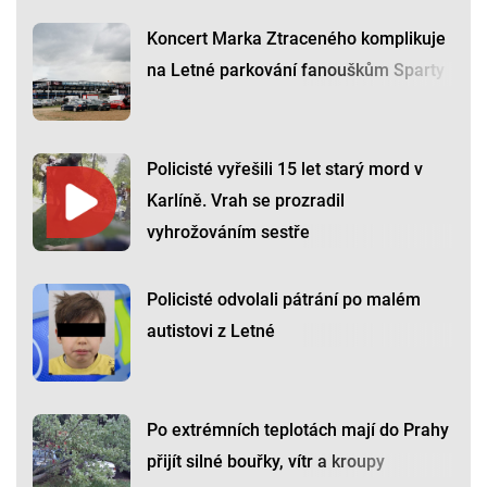
Koncert Marka Ztraceného komplikuje
na Letné parkování fanouškům Sparty
Policisté vyřešili 15 let starý mord v
Karlíně. Vrah se prozradil
vyhrožováním sestře
Policisté odvolali pátrání po malém
autistovi z Letné
Po extrémních teplotách mají do Prahy
přijít silné bouřky, vítr a kroupy