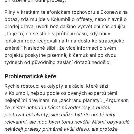
Pilný v krátkém telefonickém rozhovoru s Ekonews na
dotaz, zda mu jde v Kolumbii o offsety, nebo hlavně o
prodej dřeva, uvedl bez dalšího vysvětlení následující:
„To je to, co se stalo v průběhu času, kdy oni v
loňském roce reagovali na trh a došlo ke strategické
změně.“ Následně slíbil, že více informací o svém
projektu poskytne písemně, k čemuž ani po dvou
týdnech od původního zaslání dotazů nedošlo.
Problematické keře
Rychle rostoucí eukalypty a akácie, které sází
v Kolumbii, nejsou podle oslovených expertů těmi
nejlepšími dřevinami na „záchranu planety“.
„Argument,
že místní nebudou kácet původní lesy a budou
pěstovat eukalypty, sice může být do určité míry
relevantní, ale moc bych tomu nevěřil. Místní obyvatelé
nekácejí pralesy primárně kvůli dřevu, ale protože