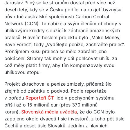
Jaroslav Pilný se ke stromům dostal před více než
deseti lety, kdy se v Česku podílel na rozjetí byznysu
původně australské společnosti Carbon Central
Network (CCN). Ta nabízela svým členům obchody s
uhlíkovými kredity sloužící k záchraně amazonských
pralesů. Hlavním heslem projektu bylo „Make Money,
Save Forest“, tedy „Vydělejte peníze, zachraňte prales“.
Pronájmem kusu pralesa se mělo zabránit jeho
pokácení. Stromy tak mohly dál pohlcovat uhlík, za
což měly platit firmy, aby tím kompenzovaly svou
uhlíkovou stopu.
Projekt zkrachoval a peníze zmizely, přičemž šlo
zřejmě od začátku o podvod. Podle reportáže
v pořadu
Reportéři ČT
lidé v pochybném systému
přišli až o 15 milionů eur (přes 370 milionů
korun).
Slovenská média uváděla
, že do CCN bylo
zapojeno okolo dvaceti tisíc investorů, z toho pět tisíc
Čechů a deset tisíc Slováků. Jedním z hlavních