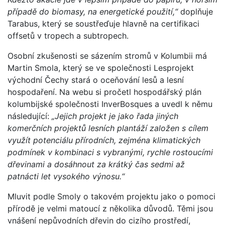
případě do biomasy, na energetické použití,“
doplňuje
Tarabus, který se soustřeďuje hlavně na certifikaci
offsetů v tropech a subtropech.
Osobní zkušenosti se sázením stromů v Kolumbii má
Martin Smola, který se ve společnosti Lesprojekt
východní Čechy stará o oceňování lesů a lesní
hospodaření. Na webu si pročetl hospodářský plán
kolumbijské společnosti InverBosques a uvedl k němu
následující:
„Jejich projekt je jako řada jiných
komerčních projektů lesních plantáží založen s cílem
využít potenciálu přírodních, zejména klimatických
podmínek v kombinaci s vybranými, rychle rostoucími
dřevinami a dosáhnout za krátký čas sedmi až
patnácti let vysokého výnosu.“
Mluvit podle Smoly o takovém projektu jako o pomoci
přírodě je velmi matoucí z několika důvodů. Těmi jsou
vnášení nepůvodních dřevin do cizího prostředí,