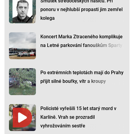
Smutek středočeských hasičů. Při
ponoru v nejhlubší propasti jim zemřel
kolega
Koncert Marka Ztraceného komplikuje
na Letné parkování fanouškům Sparty
Po extrémních teplotách mají do Prahy
přijít silné bouřky, vítr a kroupy
Policisté vyřešili 15 let starý mord v
Karlíně. Vrah se prozradil
vyhrožováním sestře