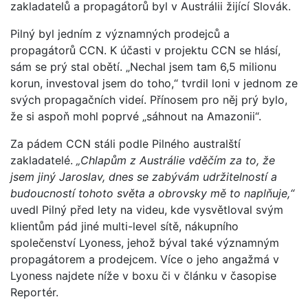
zakladatelů a propagátorů byl v Austrálii žijící Slovák.
Pilný byl jedním z významných prodejců a
propagátorů CCN. K účasti v projektu CCN se hlásí,
sám se prý stal obětí. „Nechal jsem tam 6,5 milionu
korun, investoval jsem do toho,“ tvrdil loni v jednom ze
svých propagačních videí. Přínosem pro něj prý bylo,
že si aspoň mohl poprvé „sáhnout na Amazonii“.
Za pádem CCN stáli podle Pilného australští
zakladatelé.
„Chlapům z Austrálie vděčím za to, že
jsem jiný Jaroslav, dnes se zabývám udržitelností a
budoucností tohoto světa a obrovsky mě to naplňuje,“
uvedl Pilný před lety na videu, kde vysvětloval svým
klientům pád jiné multi-level sítě, nákupního
společenství Lyoness, jehož býval také významným
propagátorem a prodejcem. Více o jeho angažmá v
Lyoness najdete níže v boxu či v článku v časopise
Reportér.