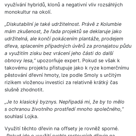
využívání hybridů, klonů a negativní vliv rozsáhlých
monokultur na okolí.
„Diskutabilní je také udržitelnost. Právě z Kolumbie
mám zkušenost, že řada projektů se deklaruje jako
udržitelná, ale končí pokácením plantáže, prodejem
dřeva, splacením případných úvěrů za pronajatou půdu
a využitím zisku bez vrácení jeho části do další
obnovy lesa,“
upozorňuje expert. Pokud se však k
takovému projektu přistupuje jako k ryze komerčnímu
pěstování dřevní hmoty, lze podle Smoly s určitým
rizikem vloženou investici za relativně krátký čas
slušně zhodnotit.
„Je to klasický byznys. Nepřipadá mi, že by to mělo
s ochranou životního prostředí mnoho společného,“
souhlasí Lojka.
Využití těchto dřevin na offsety je rovněž sporné.
„Pokud jde o využití rychle rostoucích dřevin na