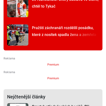
chtěl to Tykač
Pražští záchranáři rozdělili posádku,
které z nosítek spadla žena a zemřela
Premium
Premium
Nejčtenější články