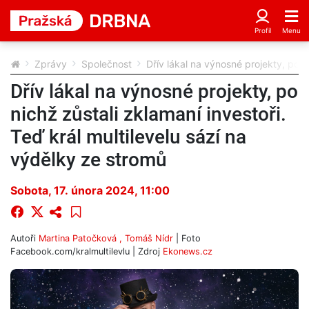
Zprávy
Společnost
Dřív lákal na výnosné projekty, po n
Dřív lákal na výnosné projekty, po
nichž zůstali zklamaní investoři.
Teď král multilevelu sází na
výdělky ze stromů
Sobota, 17. února 2024, 11:00
Autoři
Martina Patočková , Tomáš Nídr
| Foto
Facebook.com/kralmultilevlu
| Zdroj
Ekonews.cz