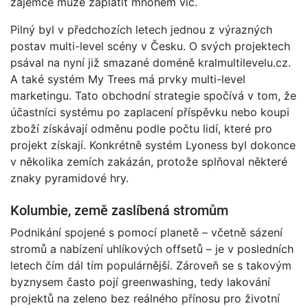
zájemce může zaplatit mnohem víc.
Pilný byl v předchozích letech jednou z výrazných
postav multi-level scény v Česku. O svých projektech
psával na nyní již smazané doméně kralmultilevelu.cz.
A také systém My Trees má prvky multi-level
marketingu. Tato obchodní strategie spočívá v tom, že
účastníci systému po zaplacení příspěvku nebo koupi
zboží získávají odměnu podle počtu lidí, které pro
projekt získají. Konkrétně systém Lyoness byl dokonce
v několika zemích zakázán, protože splňoval některé
znaky pyramidové hry.
Kolumbie, země zaslíbená stromům
Podnikání spojené s pomocí planetě – včetně sázení
stromů a nabízení uhlíkových offsetů – je v posledních
letech čím dál tím populárnější. Zároveň se s takovým
byznysem často pojí greenwashing, tedy lakování
projektů na zeleno bez reálného přínosu pro životní