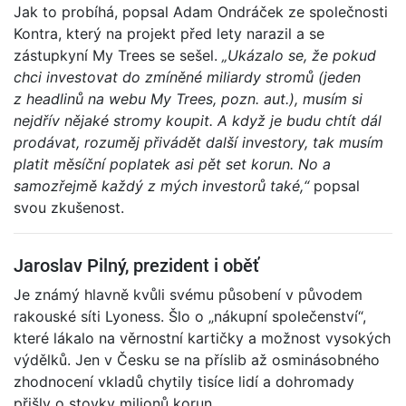
Jak to probíhá, popsal Adam Ondráček ze společnosti
Kontra, který na projekt před lety narazil a se
zástupkyní My Trees se sešel.
„Ukázalo se, že pokud
chci investovat do zmíněné miliardy stromů (jeden
z headlinů na webu My Trees, pozn. aut.), musím si
nejdřív nějaké stromy koupit. A když je budu chtít dál
prodávat, rozuměj přivádět další investory, tak musím
platit měsíční poplatek asi pět set korun. No a
samozřejmě každý z mých investorů také,“
popsal
svou zkušenost.
Jaroslav Pilný, prezident i oběť
Je známý hlavně kvůli svému působení v původem
rakouské síti Lyoness. Šlo o „nákupní společenství“,
které lákalo na věrnostní kartičky a možnost vysokých
výdělků. Jen v Česku se na příslib až osminásobného
zhodnocení vkladů chytily tisíce lidí a dohromady
přišly o stovky milionů korun.