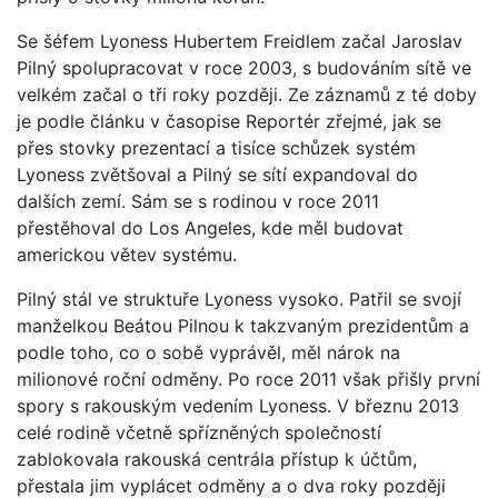
Se šéfem Lyoness Hubertem Freidlem začal Jaroslav
Pilný spolupracovat v roce 2003, s budováním sítě ve
velkém začal o tři roky později. Ze záznamů z té doby
je podle článku v časopise Reportér zřejmé, jak se
přes stovky prezentací a tisíce schůzek systém
Lyoness zvětšoval a Pilný se sítí expandoval do
dalších zemí. Sám se s rodinou v roce 2011
přestěhoval do Los Angeles, kde měl budovat
americkou větev systému.
Pilný stál ve struktuře Lyoness vysoko. Patřil se svojí
manželkou Beátou Pilnou k takzvaným prezidentům a
podle toho, co o sobě vyprávěl, měl nárok na
milionové roční odměny. Po roce 2011 však přišly první
spory s rakouským vedením Lyoness. V březnu 2013
celé rodině včetně spřízněných společností
zablokovala rakouská centrála přístup k účtům,
přestala jim vyplácet odměny a o dva roky později