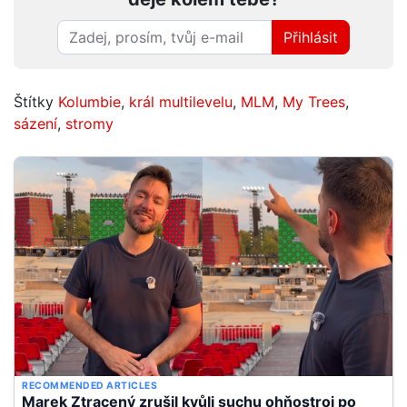
Přihlásit
Štítky
Kolumbie
,
král multilevelu
,
MLM
,
My Trees
,
sázení
,
stromy