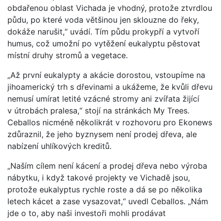
obdařenou oblast Vichada je vhodný, protože ztvrdlou
půdu, po které voda většinou jen sklouzne do řeky,
dokáže narušit,“ uvádí. Tím půdu prokypří a vytvoří
humus, což umožní po vytěžení eukalyptu pěstovat
místní druhy stromů a vegetace.
„Až první eukalypty a akácie dorostou, vstoupíme na
jihoamerický trh s dřevinami a ukážeme, že kvůli dřevu
nemusí umírat letité vzácné stromy ani zvířata žijící
v útrobách pralesa,“ stojí na stránkách My Trees.
Ceballos nicméně několikrát v rozhovoru pro Ekonews
zdůraznil, že jeho byznysem není prodej dřeva, ale
nabízení uhlíkových kreditů.
„Naším cílem není kácení a prodej dřeva nebo výroba
nábytku, i když takové projekty ve Vichadě jsou,
protože eukalyptus rychle roste a dá se po několika
letech kácet a zase vysazovat,“ uvedl Ceballos. „Nám
jde o to, aby naši investoři mohli prodávat