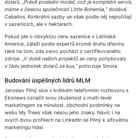
dolarů.
„Právě poslední model, což je kompletní servis,
máme s českou společností Little Bohemia,“
dodává
Ceballos. Konkrétní sazby se však podle něj nepočítají
v sazenicích, ale v hektarech.
Pokud jde o obvyklou cenu sazenice v Latinské
Americe, záleží podle expertů kromě druhu dřeviny
také na tom, zda osivo pochází z certifikovaného
zdroje.
„V době našich projektů se ceny pohybovaly
v řádu jednotek dolarů za kus,“
potvrzuje Smola.
Budování úspěšných lídrů MLM
Jaroslav Pilný sice v krátkém telefonním rozhovoru s
Ekonews označil svou zkušenost s multi-level
marketingem za minulost, obchodní podmínky na
webu My Trees však nesou jeho znaky. Navíc i na
svých dvou profilech na LinkedIn se Pilný k síťovému
marketingu hlásí.