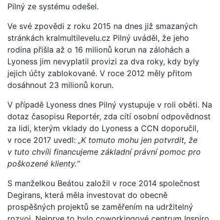
Pilný ze systému odešel.
Ve své zpovědi z roku 2015 na dnes již smazaných
stránkách kralmultilevelu.cz Pilný uváděl, že jeho
rodina přišla až o 16 milionů korun na zálohách a
Lyoness jim nevyplatil provizi za dva roky, kdy byly
jejich účty zablokované. V roce 2012 měly přitom
dosáhnout 23 milionů korun.
V případě Lyoness dnes Pilný vystupuje v roli oběti. Na
dotaz časopisu Reportér, zda cítí osobní odpovědnost
za lidi, kterým vklady do Lyoness a CCN doporučil,
v roce 2017 uvedl:
„K tomuto mohu jen potvrdit, že
v tuto chvíli financujeme základní právní pomoc pro
poškozené klienty.“
S manželkou Beátou založil v roce 2014 společnost
Degirans, která měla investovat do obecně
prospěšných projektů se zaměřením na udržitelný
rozvoj. Nejprve to bylo coworkingové centrum Inspiro