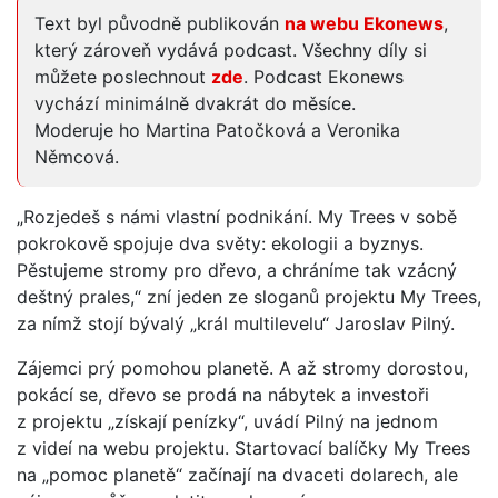
Text byl původně publikován
na webu Ekonews
,
který zároveň vydává podcast. Všechny díly si
můžete poslechnout
zde
. Podcast Ekonews
vychází minimálně dvakrát do měsíce.
Moderuje ho Martina Patočková a Veronika
Němcová.
„Rozjedeš s námi vlastní podnikání. My Trees v sobě
pokrokově spojuje dva světy: ekologii a byznys.
Pěstujeme stromy pro dřevo, a chráníme tak vzácný
deštný prales,“ zní jeden ze sloganů projektu My Trees,
za nímž stojí bývalý „král multilevelu“ Jaroslav Pilný.
Zájemci prý pomohou planetě. A až stromy dorostou,
pokácí se, dřevo se prodá na nábytek a investoři
z projektu „získají penízky“, uvádí Pilný na jednom
z videí na webu projektu. Startovací balíčky My Trees
na „pomoc planetě“ začínají na dvaceti dolarech, ale