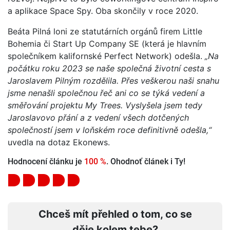
a aplikace Space Spy. Oba skončily v roce 2020.
Beáta Pilná loni ze statutárních orgánů firem Little
Bohemia či Start Up Company SE (která je hlavním
společníkem kalifornské Perfect Network) odešla.
„Na
počátku roku 2023 se naše společná životní cesta s
Jaroslavem Pilným rozdělila. Přes veškerou naši snahu
jsme nenašli společnou řeč ani co se týká vedení a
směřování projektu My Trees. Vyslyšela jsem tedy
Jaroslavovo přání a z vedení všech dotčených
společností jsem v loňském roce definitivně odešla,“
uvedla na dotaz Ekonews.
Hodnocení článku je
100 %
. Ohodnoť článek i Ty!
Chceš mít přehled o tom, co se
děje kolem tebe?