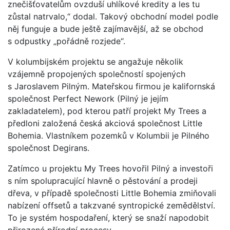
znečišťovatelům ovzduší uhlíkové kredity a les tu
zůstal natrvalo,“ dodal. Takový obchodní model podle
něj funguje a bude ještě zajímavější, až se obchod
s odpustky „pořádně rozjede“.
V kolumbijském projektu se angažuje několik
vzájemně propojených společností spojených
s Jaroslavem Pilným. Mateřskou firmou je kalifornská
společnost Perfect Nework (Pilný je jejím
zakladatelem), pod kterou patří projekt My Trees a
předloni založená česká akciová společnost Little
Bohemia. Vlastníkem pozemků v Kolumbii je Pilného
společnost Degirans.
Zatímco u projektu My Trees hovořil Pilný a investoři
s ním spolupracující hlavně o pěstování a prodeji
dřeva, v případě společnosti Little Bohemia zmiňovali
nabízení offsetů a takzvané syntropické zemědělství.
To je systém hospodaření, který se snaží napodobit
přirozené přírodní procesy.