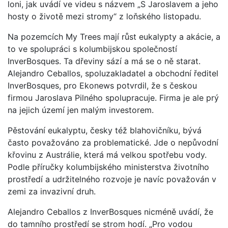
loni, jak uvádí ve videu s názvem „S Jaroslavem a jeho
hosty o životě mezi stromy“ z loňského listopadu.
Na pozemcích My Trees mají růst eukalypty a akácie, a
to ve spolupráci s kolumbijskou společností
InverBosques. Ta dřeviny sází a má se o ně starat.
Alejandro Ceballos, spoluzakladatel a obchodní ředitel
InverBosques, pro Ekonews potvrdil, že s českou
firmou Jaroslava Pilného spolupracuje. Firma je ale prý
na jejich území jen malým investorem.
Pěstování eukalyptu, česky též blahovičníku, bývá
často považováno za problematické. Jde o nepůvodní
křovinu z Austrálie, která má velkou spotřebu vody.
Podle příručky kolumbijského ministerstva životního
prostředí a udržitelného rozvoje je navíc považován v
zemi za invazivní druh.
Alejandro Ceballos z InverBosques nicméně uvádí, že
do tamního prostředí se strom hodí. „Pro vodou