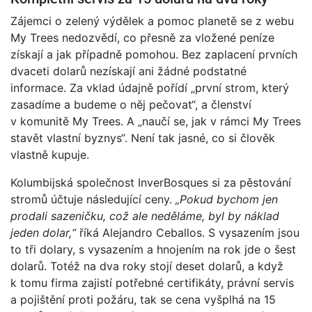
Zájemci o zelený výdělek a pomoc planetě se z webu
My Trees nedozvědí, co přesně za vložené peníze
získají a jak případně pomohou. Bez zaplacení prvních
dvaceti dolarů nezískají ani žádné podstatné
informace. Za vklad údajně pořídí „první strom, který
zasadíme a budeme o něj pečovat“, a členství
v komunitě My Trees. A „naučí se, jak v rámci My Trees
stavět vlastní byznys“. Není tak jasné, co si člověk
vlastně kupuje.
Kolumbijská společnost InverBosques si za pěstování
stromů účtuje následující ceny.
„Pokud bychom jen
prodali sazeničku, což ale neděláme, byl by náklad
jeden dolar,“
říká Alejandro Ceballos. S vysazením jsou
to tři dolary, s vysazením a hnojením na rok jde o šest
dolarů. Totéž na dva roky stojí deset dolarů, a když
k tomu firma zajistí potřebné certifikáty, právní servis
a pojištění proti požáru, tak se cena vyšplhá na 15