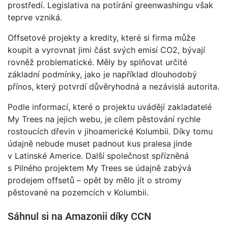
prostředí. Legislativa na potírání greenwashingu však
teprve vzniká.
Offsetové projekty a kredity, které si firma může
koupit a vyrovnat jimi část svých emisí CO2, bývají
rovněž problematické. Měly by splňovat určité
základní podmínky, jako je například dlouhodobý
přínos, který potvrdí důvěryhodná a nezávislá autorita.
Podle informací, které o projektu uvádějí zakladatelé
My Trees na jejich webu, je cílem pěstování rychle
rostoucích dřevin v jihoamerické Kolumbii. Díky tomu
údajně nebude muset padnout kus pralesa jinde
v Latinské Americe. Další společnost spřízněná
s Pilného projektem My Trees se údajně zabývá
prodejem offsetů – opět by mělo jít o stromy
pěstované na pozemcích v Kolumbii.
Sáhnul si na Amazonii díky CCN