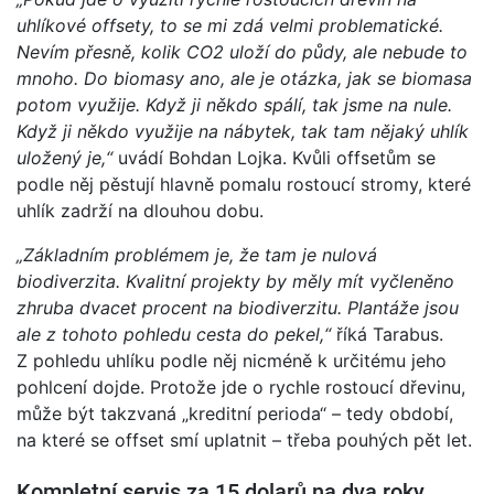
uhlíkové offsety, to se mi zdá velmi problematické.
Nevím přesně, kolik CO2 uloží do půdy, ale nebude to
mnoho. Do biomasy ano, ale je otázka, jak se biomasa
potom využije. Když ji někdo spálí, tak jsme na nule.
Když ji někdo využije na nábytek, tak tam nějaký uhlík
uložený je,“
uvádí Bohdan Lojka. Kvůli offsetům se
podle něj pěstují hlavně pomalu rostoucí stromy, které
uhlík zadrží na dlouhou dobu.
„Základním problémem je, že tam je nulová
biodiverzita. Kvalitní projekty by měly mít vyčleněno
zhruba dvacet procent na biodiverzitu. Plantáže jsou
ale z tohoto pohledu cesta do pekel,“
říká Tarabus.
Z pohledu uhlíku podle něj nicméně k určitému jeho
pohlcení dojde. Protože jde o rychle rostoucí dřevinu,
může být takzvaná „kreditní perioda“ – tedy období,
na které se offset smí uplatnit – třeba pouhých pět let.
Kompletní servis za 15 dolarů na dva roky