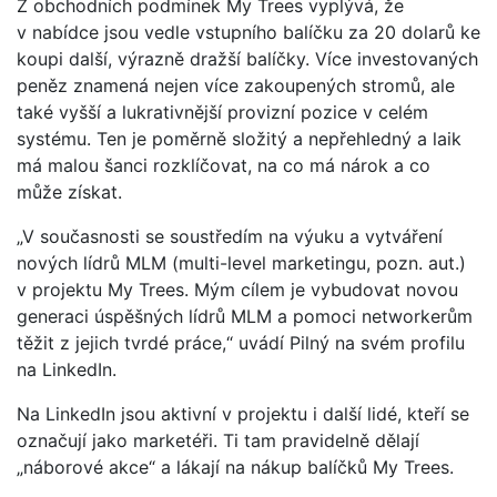
Z obchodních podmínek My Trees vyplývá, že
v nabídce jsou vedle vstupního balíčku za 20 dolarů ke
koupi další, výrazně dražší balíčky. Více investovaných
peněz znamená nejen více zakoupených stromů, ale
také vyšší a lukrativnější provizní pozice v celém
systému. Ten je poměrně složitý a nepřehledný a laik
má malou šanci rozklíčovat, na co má nárok a co
může získat.
„V současnosti se soustředím na výuku a vytváření
nových lídrů MLM (multi-level marketingu, pozn. aut.)
v projektu My Trees. Mým cílem je vybudovat novou
generaci úspěšných lídrů MLM a pomoci networkerům
těžit z jejich tvrdé práce,“ uvádí Pilný na svém profilu
na LinkedIn.
Na LinkedIn jsou aktivní v projektu i další lidé, kteří se
označují jako marketéři. Ti tam pravidelně dělají
„náborové akce“ a lákají na nákup balíčků My Trees.