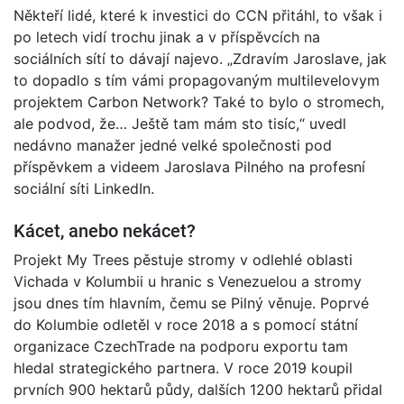
Někteří lidé, které k investici do CCN přitáhl, to však i
po letech vidí trochu jinak a v příspěvcích na
sociálních sítí to dávají najevo. „Zdravím Jaroslave, jak
to dopadlo s tím vámi propagovaným multilevelovym
projektem Carbon Network? Také to bylo o stromech,
ale podvod, že… Ještě tam mám sto tisíc,“ uvedl
nedávno manažer jedné velké společnosti pod
příspěvkem a videem Jaroslava Pilného na profesní
sociální síti LinkedIn.
Kácet, anebo nekácet?
Projekt My Trees pěstuje stromy v odlehlé oblasti
Vichada v Kolumbii u hranic s Venezuelou a stromy
jsou dnes tím hlavním, čemu se Pilný věnuje. Poprvé
do Kolumbie odletěl v roce 2018 a s pomocí státní
organizace CzechTrade na podporu exportu tam
hledal strategického partnera. V roce 2019 koupil
prvních 900 hektarů půdy, dalších 1200 hektarů přidal