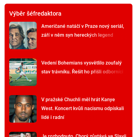
Výběr šéfredaktora
Američané natáčí v Praze nový seriál,
září v něm syn hereckých legend
Vedení Bohemians vysvětlilo zoufalý
stav trávníku. Řešit ho přišli odborníci
V pražské Chuchli měl hrát Kanye
West. Koncert kvůli nacismu odpískali
lidé i radní
Je rozhodnuto. Chorý zůstává ve Slavii,