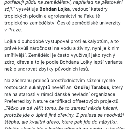
potřebují půdu na zemědělství, například na pěstování
sóji,“
vysvětluje
Bohdan Lojka
, vedoucí katedry
tropických plodin a agrolesnictví na Fakultě
tropického zemědělství České zemědělské univerzity
v Praze.
Lojka dlouhodobě vystupoval proti eukalyptům, a to
právě kvůli náročnosti na vodu a živiny, nyní je k nim
smířlivější. Zemědělci je často využívají jako rychlý
zdroj dřeva a to je podle Bohdana Lojky lepší varianta
než plundrovat zbytky původních lesů.
Na záchranu pralesů prostřednictvím sázení rychle
rostoucích eukalyptů nevěří ani
Ondřej Tarabus
, který
má na starosti v rámci dánské nevládní organizace
Preferred by Nature certifikaci offsetových projektů.
„Těžko se dá věřit tomu, že to zamezí někde kácení,
protože jde o úplně jiné dřeviny. Z pralesa se neodváží
štěpka, ale kvalitní dřevo, které pak jde do nábytku.
Kdežto akácie jde v lepším případě do papíru, v horším