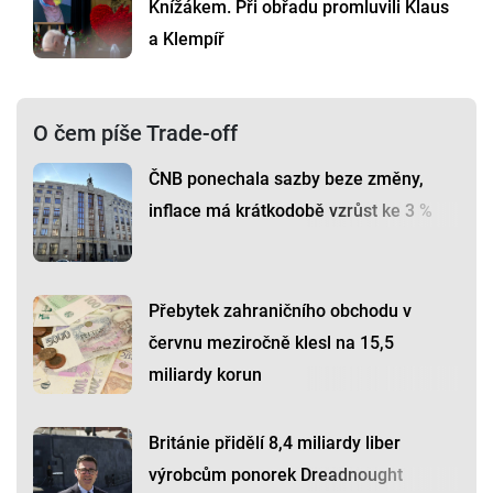
Knížákem. Při obřadu promluvili Klaus
a Klempíř
O čem píše Trade-off
ČNB ponechala sazby beze změny,
inflace má krátkodobě vzrůst ke 3 %
Přebytek zahraničního obchodu v
červnu meziročně klesl na 15,5
miliardy korun
Británie přidělí 8,4 miliardy liber
výrobcům ponorek Dreadnought