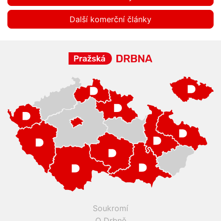
Další komerční články
Soukromí
O Drbně