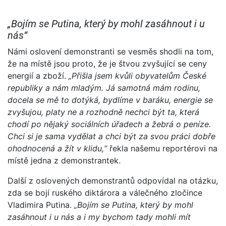
„Bojím se Putina, který by mohl zasáhnout i u
nás“
Námi oslovení demonstranti se vesměs shodli na tom,
že na místě jsou proto, že je štvou zvyšující se ceny
energií a zboží.
„Přišla jsem kvůli obyvatelům České
republiky a nám mladým. Já samotná mám rodinu,
docela se mě to dotýká, bydlíme v baráku, energie se
zvyšujou, platy ne a rozhodně nechci být ta, která
chodí po nějaký sociálních úřadech a žebrá o peníze.
Chci si je sama vydělat a chci být za svou práci dobře
ohodnocená a žít v klidu,“
řekla našemu reportérovi na
místě jedna z demonstrantek.
Další z oslovených demonstrantů odpovídal na otázku,
zda se bojí ruského diktárora a válečného zločince
Vladimira Putina.
„Bojím se Putina, který by mohl
zasáhnout i u nás a i my bychom tady mohli mít