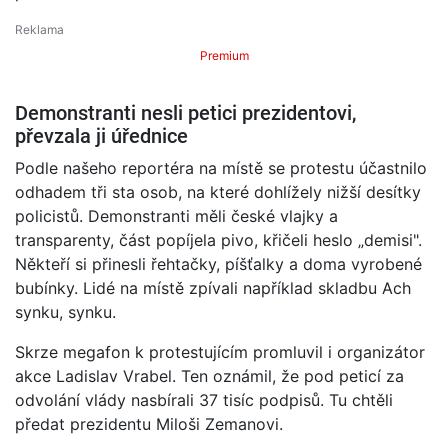
Premium
Demonstranti nesli petici prezidentovi,
převzala ji úřednice
Podle našeho reportéra na místě se protestu účastnilo
odhadem tři sta osob, na které dohlížely nižší desítky
policistů. Demonstranti měli české vlajky a
transparenty, část popíjela pivo, křičeli heslo „demisi".
Někteří si přinesli řehtačky, píšťalky a doma vyrobené
bubínky. Lidé na místě zpívali například skladbu Ach
synku, synku.
Skrze megafon k protestujícím promluvil i organizátor
akce Ladislav Vrabel. Ten oznámil, že pod peticí za
odvolání vlády nasbírali 37 tisíc podpisů. Tu chtěli
předat prezidentu Miloši Zemanovi.