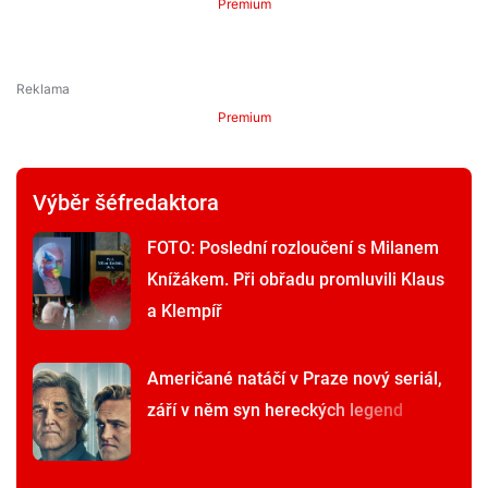
Premium
Premium
Výběr šéfredaktora
FOTO: Poslední rozloučení s Milanem
Knížákem. Při obřadu promluvili Klaus
a Klempíř
Američané natáčí v Praze nový seriál,
září v něm syn hereckých legend