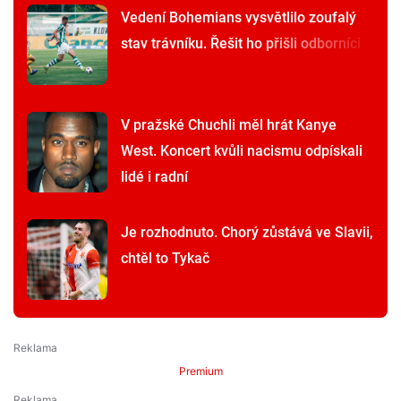
Vedení Bohemians vysvětlilo zoufalý
stav trávníku. Řešit ho přišli odborníci
V pražské Chuchli měl hrát Kanye
West. Koncert kvůli nacismu odpískali
lidé i radní
Je rozhodnuto. Chorý zůstává ve Slavii,
chtěl to Tykač
Premium