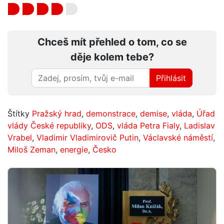
Chceš mít přehled o tom, co se
děje kolem tebe?
Přihlásit
Štítky
Pražský hrad
,
demonstrace
,
demise
,
vláda
,
Úřad
vlády České republiky
,
ODS
,
vláda Petra Fialy
,
Ladislav
Vrabel
,
Vladimir Vladimirovič Putin
,
Václavské náměstí
,
Miloš Zeman
,
energie
,
Česko