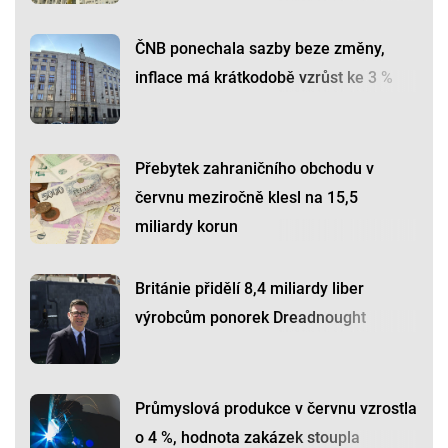
ČNB ponechala sazby beze změny,
inflace má krátkodobě vzrůst ke 3 %
Přebytek zahraničního obchodu v
červnu meziročně klesl na 15,5
miliardy korun
Británie přidělí 8,4 miliardy liber
výrobcům ponorek Dreadnought
Průmyslová produkce v červnu vzrostla
o 4 %, hodnota zakázek stoupla