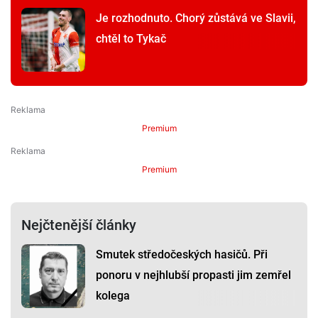
Je rozhodnuto. Chorý zůstává ve Slavii,
chtěl to Tykač
Premium
Premium
Nejčtenější články
Smutek středočeských hasičů. Při
ponoru v nejhlubší propasti jim zemřel
kolega