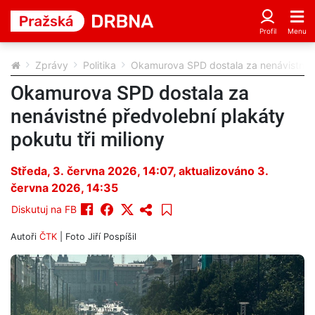
Zprávy
Politika
Okamurova SPD dostala za nenávistné př
Okamurova SPD dostala za
nenávistné předvolební plakáty
pokutu tři miliony
Středa, 3. června 2026, 14:07
, aktualizováno 3.
června 2026, 14:35
Diskutuj na FB
Autoři
ČTK
| Foto
Jiří Pospíšil