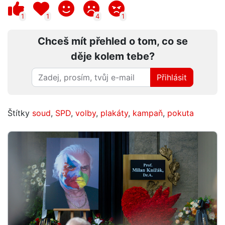
1
1
4
1
Chceš mít přehled o tom, co se
děje kolem tebe?
Přihlásit
Štítky
soud
,
SPD
,
volby
,
plakáty
,
kampaň
,
pokuta