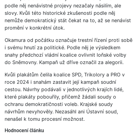
podle něj nenávistné projevy nezačaly násilím, ale
slovy. Kvůli této historické zkušenosti podle něj
nemůže demokratický stát čekat na to, až se nenávist
promění v konkrétní útok.
Okamura od počátku označuje trestní řízení proti sobě
i svému hnutí za politické. Podle něj je výsledkem
snahy předchozí vládní koalice ovlivnit loňské volby
do Sněmovny. Kampaň už dříve označil za alegorii.
Kvůli plakátům čelila koalice SPD, Trikolory a PRO v
roce 2024 i snahám zastavit její kampaň soudní
cestou. Návrhy podávali v jednotlivých krajích lidé,
které plakáty pobouřily, přičemž žádali soudy o
ochranu demokratičnosti voleb. Krajské soudy
návrhům nevyhověly. Nezasáhl ani Ústavní soud,
nenašel k tomu procesní možnost.
Hodnocení článku