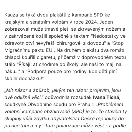
Kauza se týká dvou plakátů z kampaně SPD ke
krajským a senátním volbám v roce 2024. Jeden
zobrazoval muže tmavé pleti se zkrvaveným nožem a
v zakrvácené košili společně s textem "Nedostatky ve
zdravotnictví nevyřeší 'chirurgové' z dovozu" a "Stop
Migračnímu paktu EU". Na druhém plakátu dva romští
chlapci kouřili cigaretu, přičemž v doprovodném textu
stálo "Říkají, ať chodíme do školy, ale naši to maj' na
háku..." a "Podpora pouze pro rodiny, kde děti plní
školní docházku!".
„Mít názor a způsob, jakým ten názor projevím, jsou
dvě odlišné věci,"
odůvodnila rozsudek
Ivana Tichá
,
soudkyně Obvodního soudu pro Prahu 1.
„Problémem
volební kampaně obžalované (SPD) je to, že stavěla ty
skupiny vůči zbytku obyvatelstva České republiky do
pozice 'oni a my'. Tato polarizace může vést - a podle