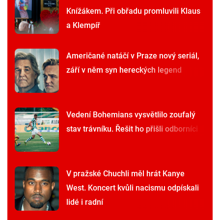
Knížákem. Při obřadu promluvili Klaus
a Klempíř
Američané natáčí v Praze nový seriál,
září v něm syn hereckých legend
Vedení Bohemians vysvětlilo zoufalý
stav trávníku. Řešit ho přišli odborníci
V pražské Chuchli měl hrát Kanye
West. Koncert kvůli nacismu odpískali
lidé i radní