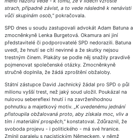
mého názoru vede - k tomu, že v lidech vzroste
strach, případně závist, a to vede následně k nenávisti
vůči skupinám osob,"
pokračovala.
SPD dnes u soudu zastupovali advokát Adam Batuna a
zmocněnkyně Lenka Burgetová. Okamura ani jiní
představitelé či podporovatelé SPD nedorazili. Batuna
uvedl, že hnutí se cítí nevinné a že skutky nejsou
trestným činem. Plakáty se podle něj snažily pravdivě
pojmenovat společenské otázky. Zmocněnkyně
stručně doplnila, že žádá zproštění obžaloby.
Státní zástupce David Jachnický žádal pro SPD o půl
milionu vyšší trest, než jaký soud uložil. Poukázal na
nulovou sebereflexi hnutí i na zavrženíhodnou
pohnutku a majetkový motiv.
„K uvedenému jednání
přistoupila obžalovaná proto, aby získala moc, vliv a
tím i materiální prospěch,"
konstatoval. Zdůraznil, že
svoboda projevu - i politického - má své hranice.
Zmínil paralelu s nacistickým Německem, v němž