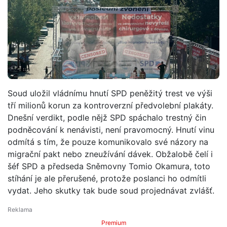
Soud uložil vládnímu hnutí SPD peněžitý trest ve výši
tří milionů korun za kontroverzní předvolební plakáty.
Dnešní verdikt, podle nějž SPD spáchalo trestný čin
podněcování k nenávisti, není pravomocný. Hnutí vinu
odmítá s tím, že pouze komunikovalo své názory na
migrační pakt nebo zneužívání dávek. Obžalobě čelí i
šéf SPD a předseda Sněmovny Tomio Okamura, toto
stíhání je ale přerušené, protože poslanci ho odmítli
vydat. Jeho skutky tak bude soud projednávat zvlášť.
Premium