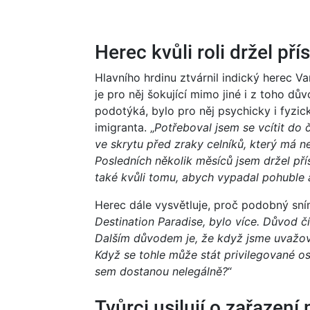
Herec kvůli roli držel pří
Hlavního hrdinu ztvárnil indický herec Va
je pro něj šokující mimo jiné i z toho dův
podotýká, bylo pro něj psychicky i fyzick
imigranta. „
Potřeboval jsem se vcítit do 
ve skrytu před zraky celníků, který má n
Posledních několik měsíců jsem držel př
také kvůli tomu, abych vypadal pohuble a
Herec dále vysvětluje, proč podobný sním
Destination Paradise, bylo více. Důvod čís
Dalším důvodem je, že když jsme uvažovali
Když se tohle může stát privilegované oso
sem dostanou nelegálně?
“
Tvůrci usilují o zařazení