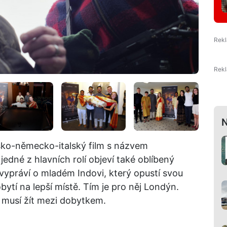
N
sko-německo-italský film s názvem
jedné z hlavních rolí objeví také oblíbený
ypráví o mladém Indovi, který opustí svou
vobytí na lepší místě. Tím je pro něj Londýn.
 musí žít mezi dobytkem.