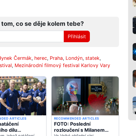
 tom, co se děje kolem tebe?
Přihlásit
Hynek Čermák
,
herec
,
Praha
,
Londýn
,
statek
,
stival
,
Mezinárodní filmový festival Karlovy Vary