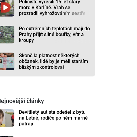
Policisté vyřešili 15 let starý
mord v Karlíně. Vrah se
prozradil vyhrožováním sestře
Po extrémních teplotách mají do
Prahy přijít silné bouřky, vítr a
kroupy
Skončila platnost některých
občanek, lidé by je měli starším
blízkým zkontrolovat
ejnovější články
Devítiletý autista odešel z bytu
na Letné, rodiče po něm marně
pátrají