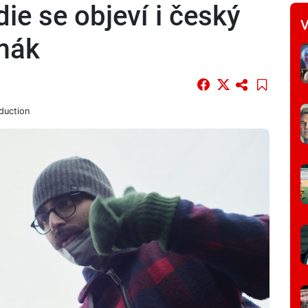
die se objeví i český
V
mák
duction