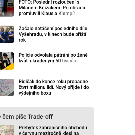
FOTO: Poslední rozloučení s
Milanem Knížákem. Při obřadu
promluvili Klaus a Klempíř
Začalo natáčení posledního dílu
Vyšehradu, v kinech bude příští
rok
Policie odvolala pátrání po ženě
kvůli ukradeným 50 tisícům
Řidičák do konce roku propadne
čtvrt milionu lidí. Nový přijde i do
výdejního boxu
 čem píše Trade-off
Přebytek zahraničního obchodu
v červnu meziročně klesl na