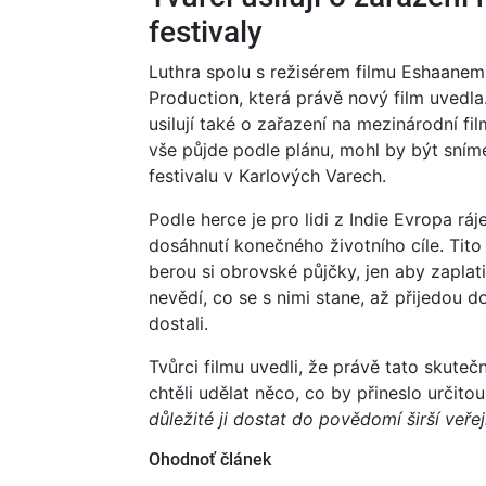
festivaly
Luthra spolu s režisérem filmu Eshaanem
Production, která právě nový film uvedl
usilují také o zařazení na mezinárodní fil
vše půjde podle plánu, mohl by být sním
festivalu v Karlových Varech.
Podle herce je pro lidi z Indie Evropa r
dosáhnutí konečného životního cíle. Tito 
berou si obrovské půjčky, jen aby zaplatil
nevědí, co se s nimi stane, až přijedou d
dostali.
Tvůrci filmu uvedli, že právě tato skuteč
chtěli udělat něco, co by přineslo určito
důležité ji dostat do povědomí širší veřej
Ohodnoť článek