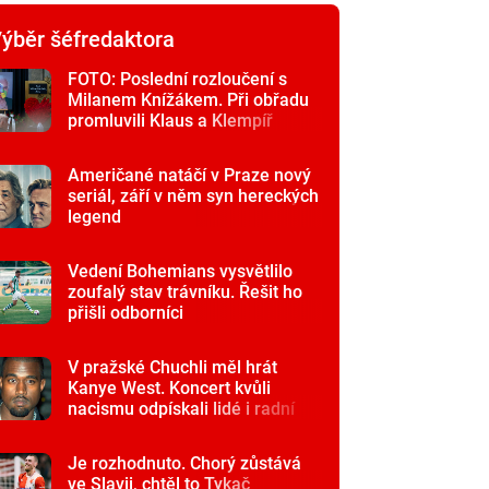
ýběr šéfredaktora
FOTO: Poslední rozloučení s
Milanem Knížákem. Při obřadu
promluvili Klaus a Klempíř
Američané natáčí v Praze nový
seriál, září v něm syn hereckých
legend
Vedení Bohemians vysvětlilo
zoufalý stav trávníku. Řešit ho
přišli odborníci
V pražské Chuchli měl hrát
Kanye West. Koncert kvůli
nacismu odpískali lidé i radní
Je rozhodnuto. Chorý zůstává
ve Slavii, chtěl to Tykač