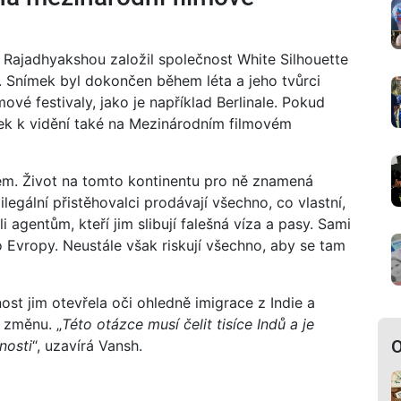
 Rajadhyakshou založil společnost White Silhouette
a. Snímek byl dokončen během léta a jeho tvůrci
mové festivaly, jako je například Berlinale. Pokud
ek k vidění také na Mezinárodním filmovém
ájem. Život na tomto kontinentu pro ně znamená
ilegální přistěhovalci prodávají všechno, co vlastní,
i agentům, kteří jim slibují falešná víza a pasy. Sami
o Evropy. Neustále však riskují všechno, aby se tam
nost jim otevřela oči ohledně imigrace z Indie a
u změnu. „
Této otázce musí čelit tisíce Indů a je
O
nosti
“, uzavírá Vansh.