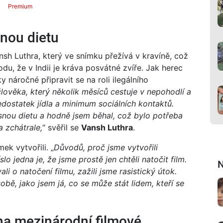
Premium
snou dietu
nsh Luthra, který ve snímku přežívá v kravíně, což
odu, že v Indii je kráva posvátné zvíře. Jak herec
y náročné připravit se na roli ilegálního
člověka, který několik měsíců cestuje v nepohodlí a
edostatek jídla a minimum sociálních kontaktů.
ísnou dietu a hodně jsem běhal, což bylo potřeba
 zchátrale,
“ svěřil se
Vansh Luthra
.
ek vytvořili. „
Důvodů, proč jsme vytvořili
lo jedna je, že jsme prostě jen chtěli natočit film.
N
 o natočení filmu, zažili jsme rasistický útok.
bě, jako jsem já, co se může stát lidem, kteří se
 na mezinárodní filmové