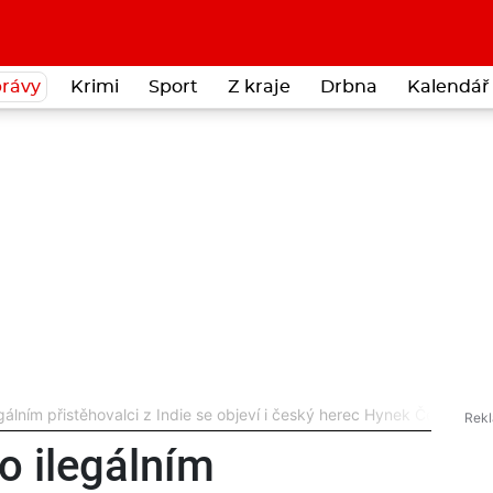
rávy
Krimi
Sport
Z kraje
Drbna
Kalendář 
álním přistěhovalci z Indie se objeví i český herec Hynek Čermák
o ilegálním