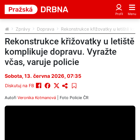
Zprávy
Doprava
Rekonstrukce křižovatky u letiště komp
Rekonstrukce křižovatky u letiště
komplikuje dopravu. Vyražte
včas, varuje policie
Sobota, 13. června 2026, 07:35
Diskutuj na FB
Autoři
Veronika Kotmanová
| Foto
Policie ČR