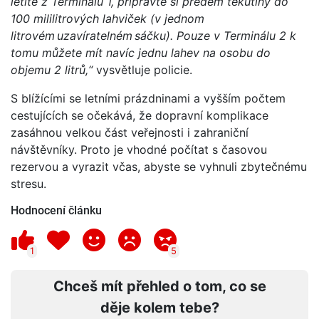
letíte z Terminálu 1, připravte si předem tekutiny do
100 mililitrových lahviček (v jednom
litrovém uzavíratelném sáčku). Pouze v Terminálu 2 k
tomu můžete mít navíc jednu lahev na osobu do
objemu 2 litrů,“
vysvětluje policie.
S blížícími se letními prázdninami a vyšším počtem
cestujících se očekává, že dopravní komplikace
zasáhnou velkou část veřejnosti i zahraniční
návštěvníky. Proto je vhodné počítat s časovou
rezervou a vyrazit včas, abyste se vyhnuli zbytečnému
stresu.
Hodnocení článku
1
5
Chceš mít přehled o tom, co se
děje kolem tebe?