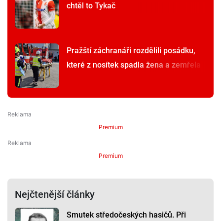
chtěl to Tykač
Pražští záchranáři rozdělili posádku,
které z nosítek spadla žena a zemřela
Premium
Premium
Nejčtenější články
Smutek středočeských hasičů. Při