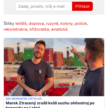
Přihlásit
Štítky
letiště
,
doprava
,
ruzyně
,
kolony
,
policie
,
rekonstrukce
,
křižovatka
,
aviatická