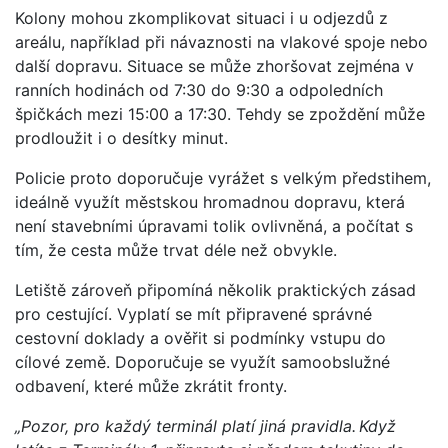
Kolony mohou zkomplikovat situaci i u odjezdů z
areálu, například při návaznosti na vlakové spoje nebo
další dopravu. Situace se může zhoršovat zejména v
ranních hodinách od 7:30 do 9:30 a odpoledních
špičkách mezi 15:00 a 17:30. Tehdy se zpoždění může
prodloužit i o desítky minut.
Policie proto doporučuje vyrážet s velkým předstihem,
ideálně využít městskou hromadnou dopravu, která
není stavebními úpravami tolik ovlivněná, a počítat s
tím, že cesta může trvat déle než obvykle.
Letiště zároveň připomíná několik praktických zásad
pro cestující. Vyplatí se mít připravené správné
cestovní doklady a ověřit si podmínky vstupu do
cílové země. Doporučuje se využít samoobslužné
odbavení, které může zkrátit fronty.
„Pozor, pro každý terminál platí jiná pravidla. Když