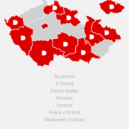
Soukromí
O Drbně
Etický kodex
Kontakt
Inzerce
Práce v Drbně
Nastavení cookies