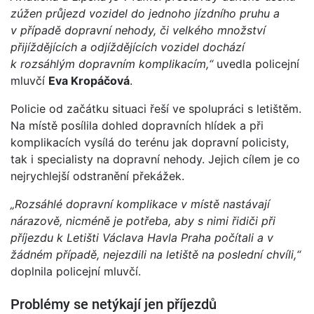
zúžen průjezd vozidel do jednoho jízdního pruhu a
v případě dopravní nehody, či velkého množství
přijíždějících a odjíždějících vozidel dochází
k rozsáhlým dopravním komplikacím,“
uvedla policejní
mluvčí
Eva Kropáčová
.
Policie od začátku situaci řeší ve spolupráci s letištěm.
Na místě posílila dohled dopravních hlídek a při
komplikacích vysílá do terénu jak dopravní policisty,
tak i specialisty na dopravní nehody. Jejich cílem je co
nejrychlejší odstranění překážek.
„Rozsáhlé dopravní komplikace v místě nastávají
nárazově, nicméně je potřeba, aby s nimi řidiči při
příjezdu k Letišti Václava Havla Praha počítali a v
žádném případě, nejezdili na letiště na poslední chvíli,“
doplnila policejní mluvčí.
Problémy se netýkají jen příjezdů