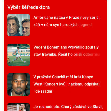
Výběr šéfredaktora
Američané natáčí v Praze nový seriál,
září v něm syn hereckých legend
Vedení Bohemians vysvětlilo zoufalý
stav trávníku. Řešit ho přišli odborníci
V pražské Chuchli měl hrát Kanye
West. Koncert kvůli nacismu odpískali
lidé i radní
Je rozhodnuto. Chorý zůstává ve Slavii,