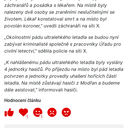
záchranářů a posádka s lékařem. Na místě byly
nalezeny dvě osoby se zraněními neslučitelnými se
životem. Lékař konstatoval smrt a na místo byl
povolán koroner,"
uvedli záchranáři na síti X.
„Okolnostmi pádu ultralehkého letadla se budou nyní
zabývat kriminalisté společně s pracovníky Úřadu pro
civilní letectví,"
sdělila policie na síti X.
„K nahlášenému pádu ultralehkého letadla byly vyslány
4 jednotky hasičů. Po příjezdu na místo byl pád letadla
potvrzen a jednotky provedly uhašení hořících částí
letadla. Na místě zůstávají hasiči z Modřan a budeme
dále asistovat,"
informovali hasiči.
Hodnocení článku
1
1