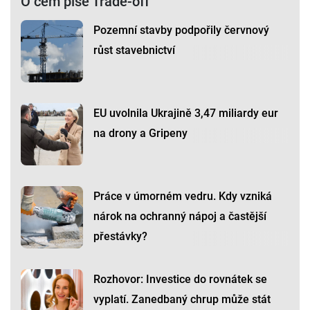
O čem píše Trade-off
Pozemní stavby podpořily červnový
růst stavebnictví
EU uvolnila Ukrajině 3,47 miliardy eur
na drony a Gripeny
Práce v úmorném vedru. Kdy vzniká
nárok na ochranný nápoj a častější
přestávky?
Rozhovor: Investice do rovnátek se
vyplatí. Zanedbaný chrup může stát