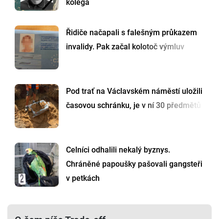
kolega
Řidiče načapali s falešným průkazem
invalidy. Pak začal kolotoč výmluv
Pod trať na Václavském náměstí uložili
časovou schránku, je v ní 30 předmětů
Celníci odhalili nekalý byznys.
Chráněné papoušky pašovali gangsteři
v petkách