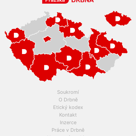
Soukromí
O Drbně
Etický kodex
Kontakt
Inzerce
Práce v Drbně