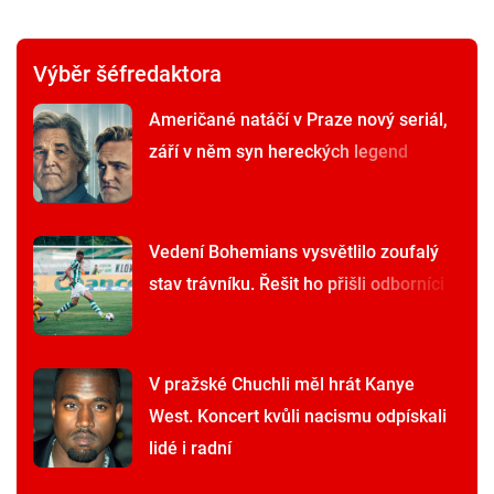
Výběr šéfredaktora
Američané natáčí v Praze nový seriál,
září v něm syn hereckých legend
Vedení Bohemians vysvětlilo zoufalý
stav trávníku. Řešit ho přišli odborníci
V pražské Chuchli měl hrát Kanye
West. Koncert kvůli nacismu odpískali
lidé i radní