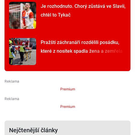
Je rozhodnuto. Chorý zůstává ve Slavii,
chtěl to Tykač
Pražští záchranáři rozdělili posádku,
které z nosítek spadla žena a zemřela
Premium
Premium
Nejčtenější články