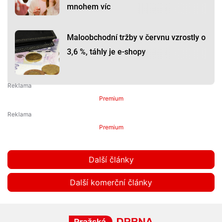
mnohem víc
Maloobchodní tržby v červnu vzrostly o
3,6 %, táhly je e-shopy
Premium
Premium
Další články
Další komerční články