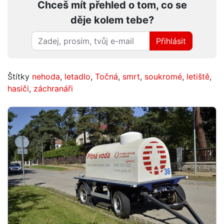
Chceš mít přehled o tom, co se
děje kolem tebe?
Přihlásit
Štítky
nehoda
,
letadlo
,
Točná
,
smrt
,
soukromé
,
letiště
,
hasiči
,
záchranáři