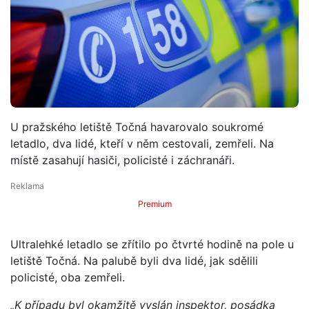
U pražského letiště Točná havarovalo soukromé
letadlo, dva lidé, kteří v něm cestovali, zemřeli. Na
místě zasahují hasiči, policisté i záchranáři.
Premium
Ultralehké letadlo se zřítilo po čtvrté hodině na pole u
letiště Točná. Na palubě byli dva lidé, jak sdělili
policisté, oba zemřeli.
„K případu byl okamžitě vyslán inspektor, posádka