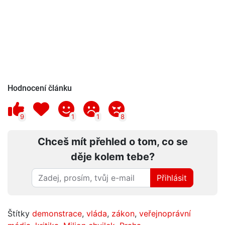
Hodnocení článku
9
1
1
8
Chceš mít přehled o tom, co se
děje kolem tebe?
Přihlásit
Štítky
demonstrace
,
vláda
,
zákon
,
veřejnoprávní