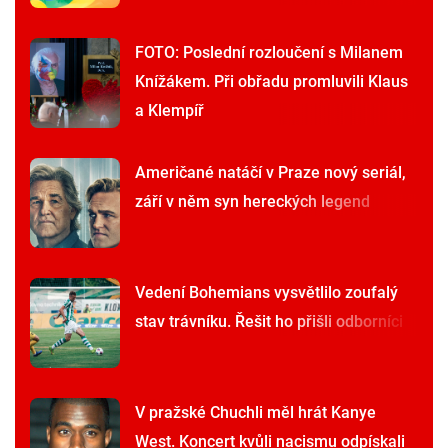
FOTO: Poslední rozloučení s Milanem
Knížákem. Při obřadu promluvili Klaus
a Klempíř
Američané natáčí v Praze nový seriál,
září v něm syn hereckých legend
Vedení Bohemians vysvětlilo zoufalý
stav trávníku. Řešit ho přišli odborníci
V pražské Chuchli měl hrát Kanye
West. Koncert kvůli nacismu odpískali