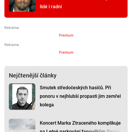
lidé i radní
Premium
Premium
Nejčtenější články
Smutek středočeských hasičů. Při
ponoru v nejhlubší propasti jim zemřel
kolega
Koncert Marka Ztraceného komplikuje
na Letné parkování fanouškům Sparty