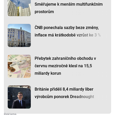
Směřujeme k menším multifunkčním
prostorům
ČNB ponechala sazby beze změny,
inflace má krátkodobě vzrůst ke 3 %
Přebytek zahraničního obchodu v
červnu meziročně klesl na 15,5
miliardy korun
Británie přidělí 8,4 miliardy liber
výrobcům ponorek Dreadnought