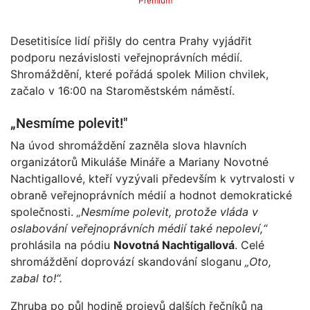
Premium
Desetitisíce lidí přišly do centra Prahy vyjádřit
podporu nezávislosti veřejnoprávních médií.
Shromáždění, které pořádá spolek Milion chvilek,
začalo v 16:00 na Staroměstském náměstí.
„Nesmíme polevit!"
Na úvod shromáždění zazněla slova hlavních
organizátorů Mikuláše Mináře a Mariany Novotné
Nachtigallové, kteří vyzývali především k vytrvalosti v
obraně veřejnoprávních médií a hodnot demokratické
společnosti.
„Nesmíme polevit, protože vláda v
oslabování veřejnoprávních médií také nepoleví,“
prohlásila na pódiu
Novotná Nachtigallová
. Celé
shromáždění doprovází skandování sloganu
„Oto,
zabal to!“.
Zhruba po půl hodině projevů dalších řečníků na