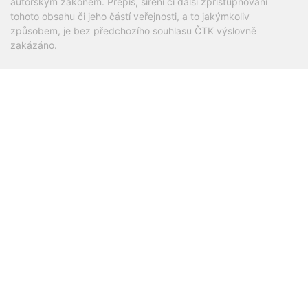
autorským zákonem. Přepis, šíření či další zpřístupňování
tohoto obsahu či jeho částí veřejnosti, a to jakýmkoliv
způsobem, je bez předchozího souhlasu ČTK výslovně
zakázáno.