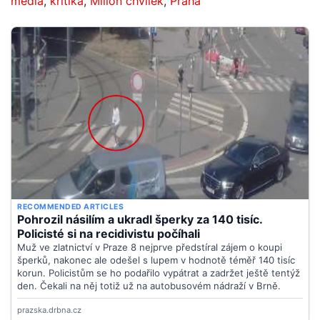
média
,
kritika
,
Milion chvilek
,
Praha