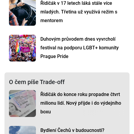
Řidičák v 17 letech láká stále více
mladých. Třetina už využívá režim s
mentorem
Duhovým průvodem dnes vyvrcholí
festival na podporu LGBT+ komunity
Prague Pride
O čem píše Trade-off
Řidičák do konce roku propadne čtvrt
milionu lidí. Nový přijde i do výdejního
boxu
Bydlení Čechů v budoucnosti?