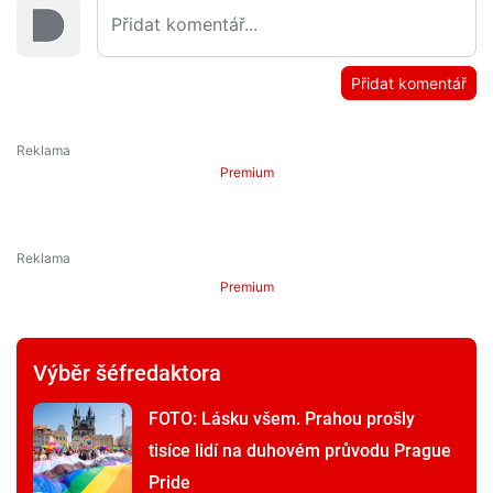
Přidat komentář
Premium
Premium
Výběr šéfredaktora
FOTO: Lásku všem. Prahou prošly
tisíce lidí na duhovém průvodu Prague
Pride