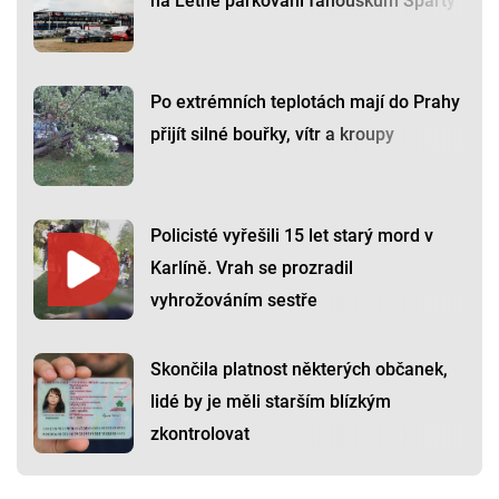
na Letné parkování fanouškům Sparty
Po extrémních teplotách mají do Prahy
přijít silné bouřky, vítr a kroupy
Policisté vyřešili 15 let starý mord v
Karlíně. Vrah se prozradil
vyhrožováním sestře
Skončila platnost některých občanek,
lidé by je měli starším blízkým
zkontrolovat