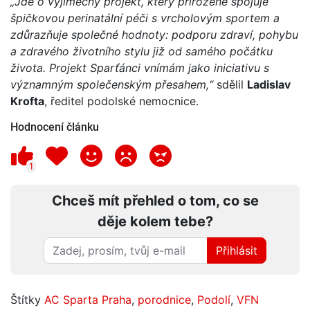
„Jde o výjimečný projekt, který přirozeně spojuje
špičkovou perinatální péči s vrcholovým sportem a
zdůrazňuje společné hodnoty: podporu zdraví, pohybu
a zdravého životního stylu již od samého počátku
života. Projekt Sparťánci vnímám jako iniciativu s
významným společenským přesahem,“
sdělil
Ladislav
Krofta
, ředitel podolské nemocnice.
Hodnocení článku
1
Chceš mít přehled o tom, co se
děje kolem tebe?
Přihlásit
Štítky
AC Sparta Praha
,
porodnice
,
Podolí
,
VFN