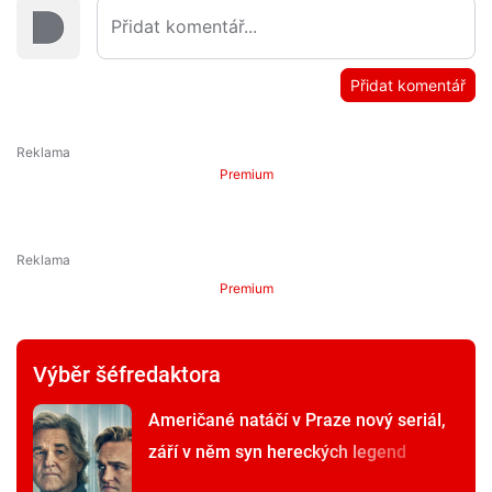
Přidat komentář
Premium
Premium
Výběr šéfredaktora
Američané natáčí v Praze nový seriál,
září v něm syn hereckých legend