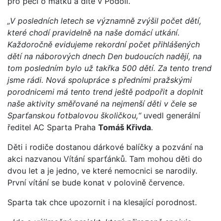
pro péči o matku a dítě v Podolí.
„V posledních letech se významně zvýšil počet dětí,
které chodí pravidelně na naše domácí utkání.
Každoročně evidujeme rekordní počet přihlášených
dětí na náborových dnech Den budoucích nadějí, na
tom posledním bylo už takřka 500 dětí. Za tento trend
jsme rádi. Nová spolupráce s předními pražskými
porodnicemi má tento trend ještě podpořit a doplnit
naše aktivity směřované na nejmenší děti v čele se
Sparťanskou fotbalovou školičkou,“
uvedl generální
ředitel AC Sparta Praha
Tomáš Křivda
.
Děti i rodiče dostanou dárkové balíčky a pozvání na
akci nazvanou Vítání sparťánků. Tam mohou děti do
dvou let a je jedno, ve které nemocnici se narodily.
První vítání se bude konat v polovině července.
Sparta tak chce upozornit i na klesající porodnost.