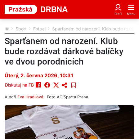
Sport
Fotbal
Sparťanem od narození. Klub bude rozdáva
Sparťanem od narození. Klub
bude rozdávat dárkové balíčky
ve dvou porodnicích
Úterý, 2. června 2026, 10:31
Diskutuj na FB
Autoři
Eva Hradilová
| Foto
AC Sparta Praha