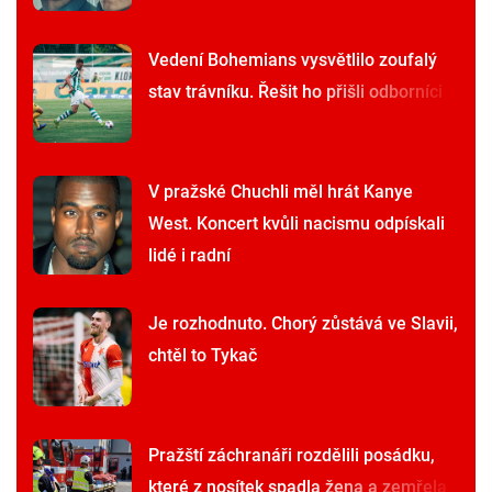
Vedení Bohemians vysvětlilo zoufalý
stav trávníku. Řešit ho přišli odborníci
V pražské Chuchli měl hrát Kanye
West. Koncert kvůli nacismu odpískali
lidé i radní
Je rozhodnuto. Chorý zůstává ve Slavii,
chtěl to Tykač
Pražští záchranáři rozdělili posádku,
které z nosítek spadla žena a zemřela