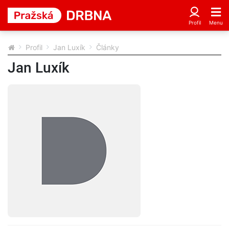
Profil
Jan Luxík
Články
Jan Luxík