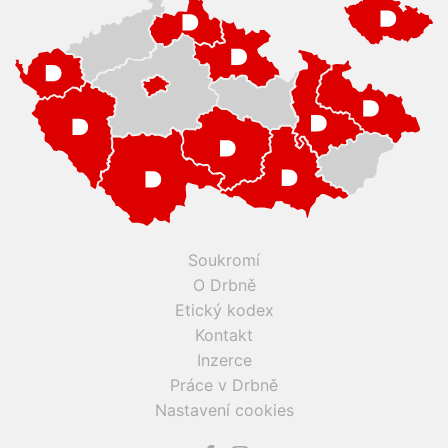
Soukromí
O Drbně
Etický kodex
Kontakt
Inzerce
Práce v Drbně
Nastavení cookies