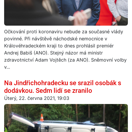
Očkování proti koronaviru nebude za současné vlády
povinné. Při návštěvě náchodské nemocnice v
Královéhradeckém kraji to dnes prohlásil premiér
Andrej Babiš (ANO). Stejný názor má ministr
zdravotnictví Adam Vojtěch (za ANO). Sněmovní volby
v...
Na Jindřichohradecku se srazil osobák s
dodávkou. Sedm lidí se zranilo
Úterý, 22. června 2021, 19:03