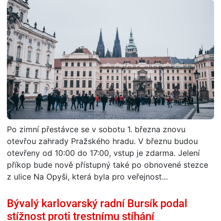
Po zimní přestávce se v sobotu 1. března znovu
otevřou zahrady Pražského hradu. V březnu budou
otevřeny od 10:00 do 17:00, vstup je zdarma. Jelení
příkop bude nově přístupný také po obnovené stezce
z ulice Na Opyši, která byla pro veřejnost...
Bývalý karlovarský radní Bursík podal
stížnost proti trestnímu stíhání