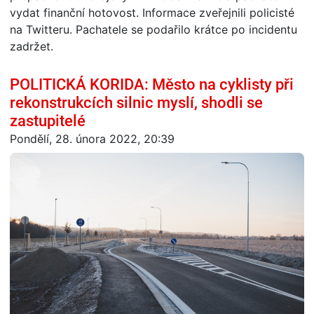
vydat finanční hotovost. Informace zveřejnili policisté
na Twitteru. Pachatele se podařilo krátce po incidentu
zadržet.
POLITICKÁ KORIDA: Město na cyklisty při
rekonstrukcích silnic myslí, shodli se
zastupitelé
Pondělí, 28. února 2022, 20:39