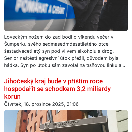
Loveckým nožem do zad bodl o víkendu večer v
Šumperku svého sedmasedmdesátiletého otce
šestadvacetiletý syn pod vlivem alkoholu a drog.
Senior naštěstí agresivní útok přežil, důvodem byla
hádka. Syn po útoku sám zavolal na tísňovou linku a...
Jihočeský kraj bude v příštím roce
hospodařit se schodkem 3,2 miliardy
korun
Čtvrtek, 18. prosince 2025, 21:06