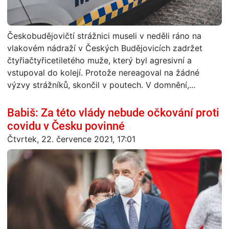
Českobudějovičtí strážnici museli v neděli ráno na
vlakovém nádraží v Českých Budějovicích zadržet
čtyřiačtyřicetiletého muže, který byl agresivní a
vstupoval do kolejí. Protože nereagoval na žádné
výzvy strážníků, skončil v poutech. V domnění,...
Babiš: Za této vlády nebude očkování proti
covidu v Česku povinné
Čtvrtek, 22. července 2021, 17:01