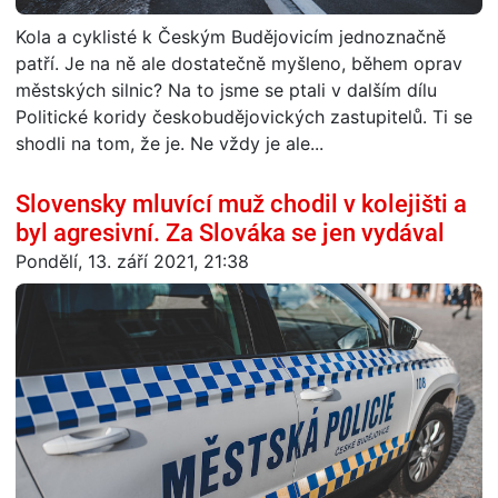
Kola a cyklisté k Českým Budějovicím jednoznačně
patří. Je na ně ale dostatečně myšleno, během oprav
městských silnic? Na to jsme se ptali v dalším dílu
Politické koridy českobudějovických zastupitelů. Ti se
shodli na tom, že je. Ne vždy je ale...
Slovensky mluvící muž chodil v kolejišti a
byl agresivní. Za Slováka se jen vydával
Pondělí, 13. září 2021, 21:38