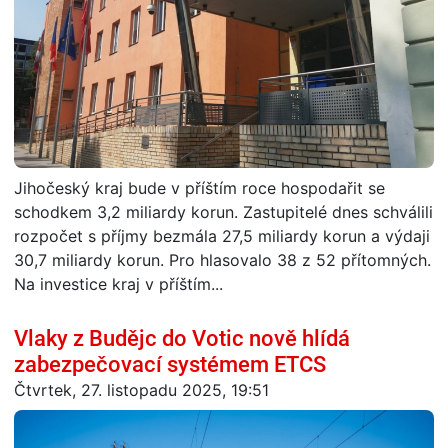
Jihočeský kraj bude v příštím roce hospodařit se
schodkem 3,2 miliardy korun. Zastupitelé dnes schválili
rozpočet s příjmy bezmála 27,5 miliardy korun a výdaji
30,7 miliardy korun. Pro hlasovalo 38 z 52 přítomných.
Na investice kraj v příštím...
Vlaky z Budějc do Votic nově hlídá
zabezpečovací systémem ETCS
Čtvrtek, 27. listopadu 2025, 19:51