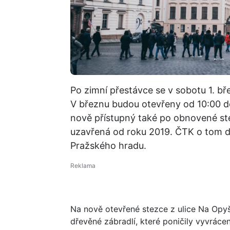
Po zimní přestávce se v sobotu 1. b
V březnu budou otevřeny od 10:00 do
nově přístupný také po obnovené stez
uzavřená od roku 2019. ČTK o tom d
Pražského hradu.
Na nově otevřené stezce z ulice Na Opyš
dřevěné zábradlí, které poničily vyvrác