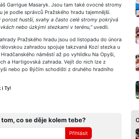
omáš Garrigue Masaryk. Jsou tam také ovocné stromy
pu je podle správců Pražského hradu tajemnější.
vý porost hustší, svahy a často celé stromy pokrývá
ávkách nebo úzkými stezkami v terénu,"
uvedli.
 zahrady Pražského hradu jsou od listopadu do února
Královskou zahradou spojuje takzvaná Kozí stezka u
z Hradčanského náměstí až po vyhlídku Na Opyši,
ch a Hartigovská zahrada. Vejít do nich lze z
yši nebo po Býčím schodišti z druhého hradního
i Ty!
 tom, co se děje kolem tebe?
O
Přihlásit