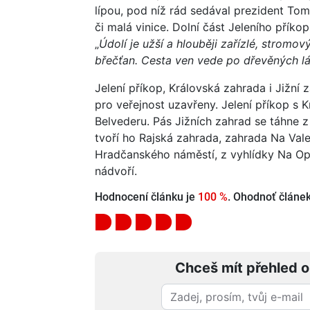
lípou, pod níž rád sedával prezident T
či malá vinice. Dolní část Jeleního příko
„
Údolí je užší a hlouběji zařízlé, stromo
břečťan. Cesta ven vede po dřevěných l
Jelení příkop, Královská zahrada i Jižní
pro veřejnost uzavřeny. Jelení příkop s 
Belvederu. Pás Jižních zahrad se táhne 
tvoří ho Rajská zahrada, zahrada Na Vale
Hradčanského náměstí, z vyhlídky Na Op
nádvoří.
Hodnocení článku je
100 %
. Ohodnoť článek 
Chceš mít přehled o