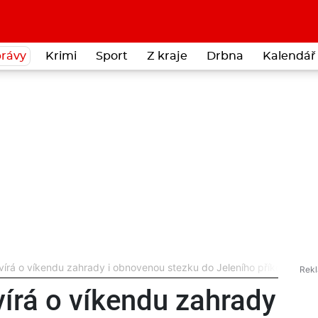
rávy
Krimi
Sport
Z kraje
Drbna
Kalendář 
vírá o víkendu zahrady i obnovenou stezku do Jeleního příkopu
vírá o víkendu zahrady