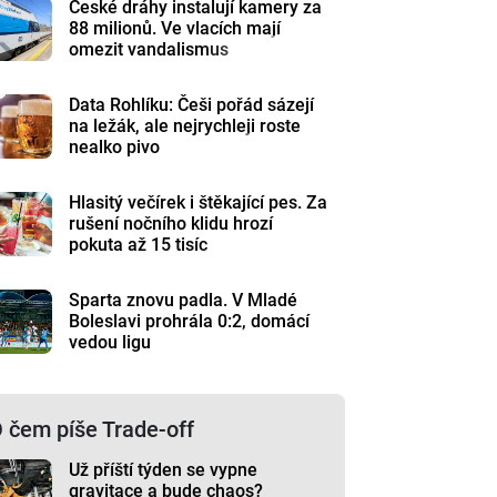
České dráhy instalují kamery za
88 milionů. Ve vlacích mají
omezit vandalismus
Data Rohlíku: Češi pořád sázejí
na ležák, ale nejrychleji roste
nealko pivo
Hlasitý večírek i štěkající pes. Za
rušení nočního klidu hrozí
pokuta až 15 tisíc
Sparta znovu padla. V Mladé
Boleslavi prohrála 0:2, domácí
vedou ligu
 čem píše Trade-off
Už příští týden se vypne
gravitace a bude chaos?