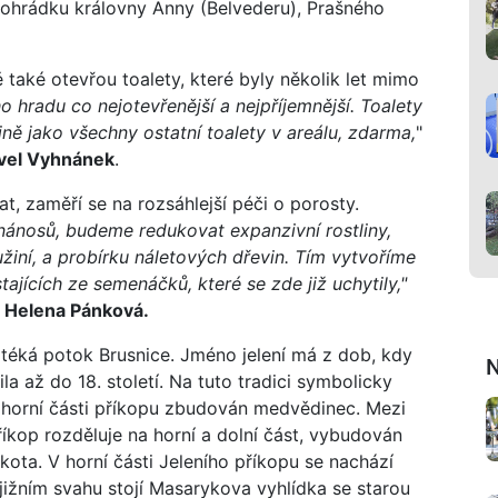
ohrádku královny Anny (Belvederu), Prašného
 také otevřou toalety, které byly několik let mimo
 hradu co nejotevřenější a nejpříjemnější. Toalety
jně jako všechny ostatní toalety v areálu, zdarma,
"
vel Vyhnánek
.
, zaměří se na rozsáhlejší péči o porosty.
nánosů, budeme redukovat expanzivní rostliny,
žiní, a probírku náletových dřevin. Tím vytvoříme
ajících ze semenáčků, které se zde již uchytily,"
d
Helena Pánková.
rotéká potok Brusnice. Jméno jelení má z dob, kdy
N
la až do 18. století. Na tuto tradici symbolicky
v horní části příkopu zbudován medvědinec. Mezi
říkop rozděluje na horní a dolní část, vybudován
kota. V horní části Jeleního příkopu se nachází
jižním svahu stojí Masarykova vyhlídka se starou