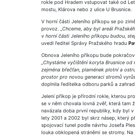
rokle pod Hradem vstupovat také od Let
mostu, Klárova nebo z ulice U Brusnice.
V horní části Jeleního příkopu se po zimě
provoz. „
Chceme, aby byl areál Pražského
v horní části Jeleního příkopu budou, ste
uvedl ředitel Správy Pražského hradu
Pa
Obnova Jeleního příkopu bude pokračovat
„Chystáme vyčištění koryta Brusnice od 
zejména břečťan, plamének plotní a ostru
prostor pro novou generaci stromů vyrůst
doplnila ředitelka odboru parků a zahra
Jelení příkop je přírodní rokle, kterou p
se v něm chovala lovná zvěř, která tam ži
navázala doba první republiky, kdy byl 
lety 2001 a 2002 byl skrz násep, který p
spojovací tunel podle návrhu Josefa Ples
louka obklopená stráněmi se stromy. Na 