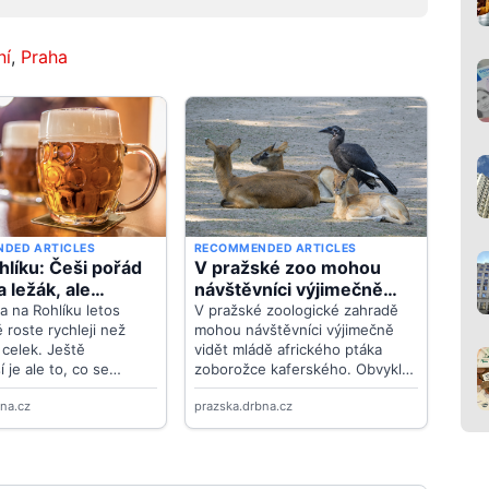
ní
,
Praha