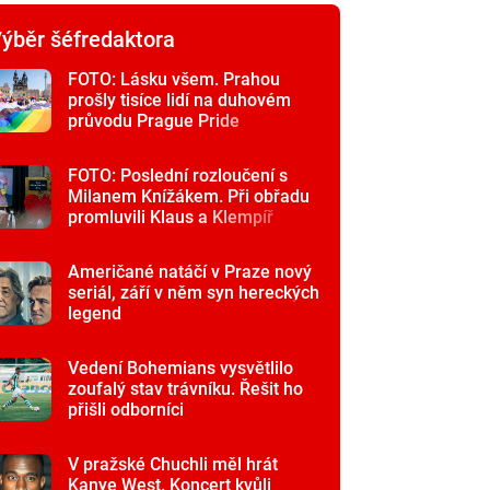
ýběr šéfredaktora
FOTO: Lásku všem. Prahou
prošly tisíce lidí na duhovém
průvodu Prague Pride
FOTO: Poslední rozloučení s
Milanem Knížákem. Při obřadu
promluvili Klaus a Klempíř
Američané natáčí v Praze nový
seriál, září v něm syn hereckých
legend
Vedení Bohemians vysvětlilo
zoufalý stav trávníku. Řešit ho
přišli odborníci
V pražské Chuchli měl hrát
Kanye West. Koncert kvůli