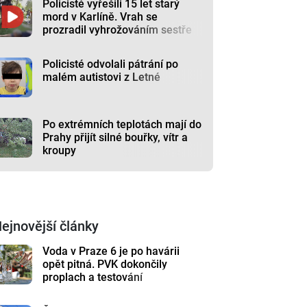
Policisté vyřešili 15 let starý
mord v Karlíně. Vrah se
prozradil vyhrožováním sestře
Policisté odvolali pátrání po
malém autistovi z Letné
Po extrémních teplotách mají do
Prahy přijít silné bouřky, vítr a
kroupy
ejnovější články
Voda v Praze 6 je po havárii
opět pitná. PVK dokončily
proplach a testování