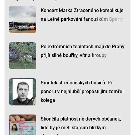
Koncert Marka Ztraceného komplikuje
na Letné parkování fanouškům Sparty
Po extrémních teplotách mají do Prahy
přijít silné bouřky, vítr a kroupy
Smutek středočeských hasičů. Při
ponoru v nejhlubší propasti jim zemřel
kolega
Skončila platnost některých občanek,
lidé by je měli starším blízkým