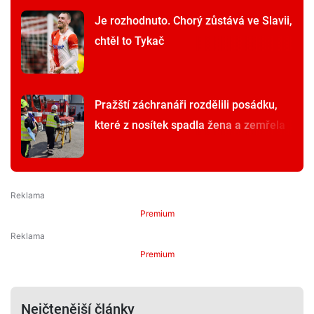
Je rozhodnuto. Chorý zůstává ve Slavii,
chtěl to Tykač
Pražští záchranáři rozdělili posádku,
které z nosítek spadla žena a zemřela
Premium
Premium
Nejčtenější články