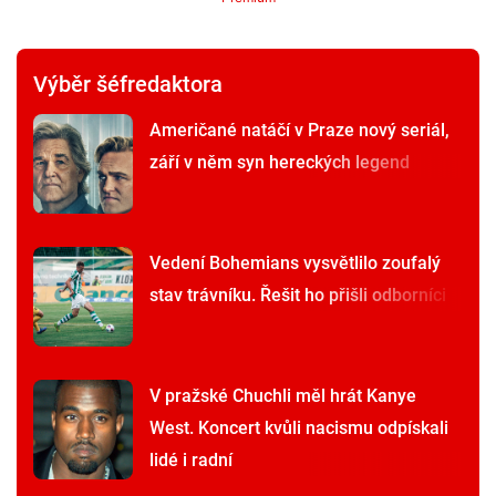
Výběr šéfredaktora
Američané natáčí v Praze nový seriál,
září v něm syn hereckých legend
Vedení Bohemians vysvětlilo zoufalý
stav trávníku. Řešit ho přišli odborníci
V pražské Chuchli měl hrát Kanye
West. Koncert kvůli nacismu odpískali
lidé i radní