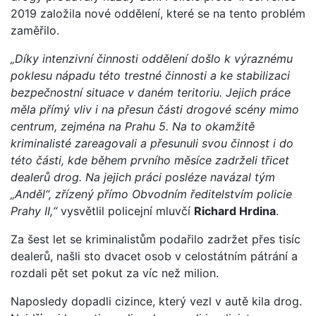
2019 založila nové oddělení, které se na tento problém
zaměřilo.
„Díky intenzivní činnosti oddělení došlo k výraznému
poklesu nápadu této trestné činnosti a ke stabilizaci
bezpečnostní situace v daném teritoriu. Jejich práce
měla přímý vliv i na přesun části drogové scény mimo
centrum, zejména na Prahu 5. Na to okamžitě
kriminalisté zareagovali a přesunuli svou činnost i do
této části, kde během prvního měsíce zadrželi třicet
dealerů drog. Na jejich práci posléze navázal tým
„Anděl“, zřízený přímo Obvodním ředitelstvím policie
Prahy II,“
vysvětlil policejní mluvčí
Richard Hrdina
.
Za šest let se kriminalistům podařilo zadržet přes tisíc
dealerů, našli sto dvacet osob v celostátním pátrání a
rozdali pět set pokut za víc než milion.
Naposledy dopadli cizince, který vezl v autě kila drog.