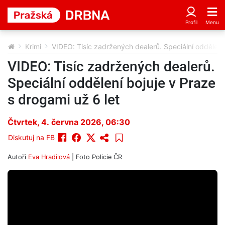
Krimi
VIDEO: Tisíc zadržených dealerů. Speciální oddělení 
VIDEO: Tisíc zadržených dealerů.
Speciální oddělení bojuje v Praze
s drogami už 6 let
Čtvrtek, 4. června 2026, 06:30
Diskutuj na FB
Autoři
Eva Hradilová
| Foto
Policie ČR