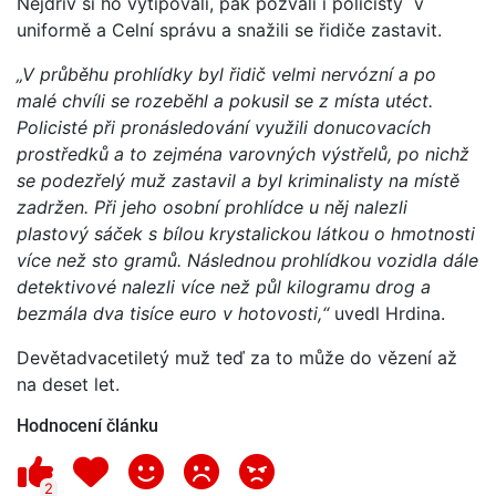
Nejdřív si ho vytipovali, pak pozvali i policisty v
uniformě a Celní správu a snažili se řidiče zastavit.
„V průběhu prohlídky byl řidič velmi nervózní a po
malé chvíli se rozeběhl a pokusil se z místa utéct.
Policisté při pronásledování využili donucovacích
prostředků a to zejména varovných výstřelů, po nichž
se podezřelý muž zastavil a byl kriminalisty na místě
zadržen. Při jeho osobní prohlídce u něj nalezli
plastový sáček s bílou krystalickou látkou o hmotnosti
více než sto gramů. Následnou prohlídkou vozidla dále
detektivové nalezli více než půl kilogramu drog a
bezmála dva tisíce euro v hotovosti,“
uvedl Hrdina.
Devětadvacetiletý muž teď za to může do vězení až
na deset let.
Hodnocení článku
2