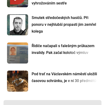
vyhrožováním sestře
Smutek středočeských hasičů. Při
ponoru v nejhlubší propasti jim zemřel
kolega
Řidiče načapali s falešným průkazem
invalidy. Pak začal kolotoč výmluv
Pod trať na Václavském náměstí uložili
časovou schránku, je v ní 30 předmětů