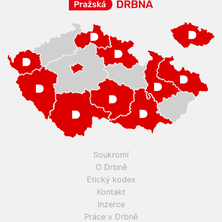
Soukromí
O Drbně
Etický kodex
Kontakt
Inzerce
Práce v Drbně