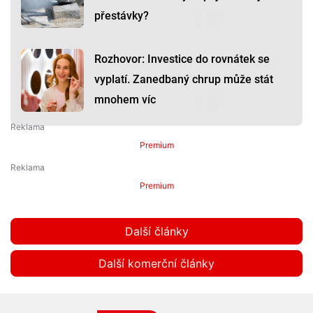
přestávky?
Rozhovor: Investice do rovnátek se
vyplatí. Zanedbaný chrup může stát
mnohem víc
Premium
Premium
Další články
Další komerční články