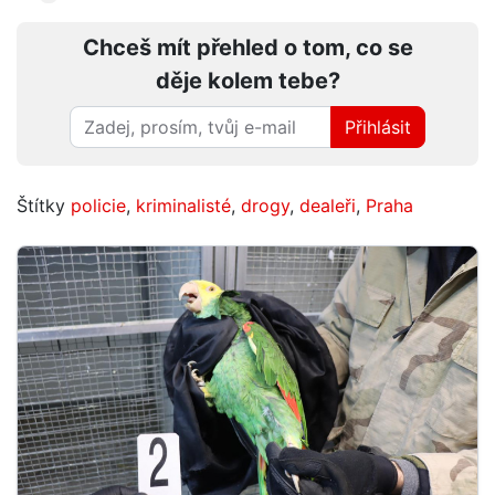
Chceš mít přehled o tom, co se
děje kolem tebe?
Přihlásit
Štítky
policie
,
kriminalisté
,
drogy
,
dealeři
,
Praha