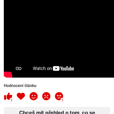
Hodnocení článku
1
1
Chceš mít přehled o tom, co se