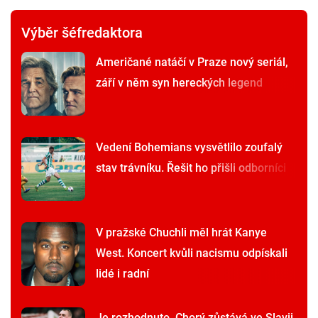
Výběr šéfredaktora
Američané natáčí v Praze nový seriál,
září v něm syn hereckých legend
Vedení Bohemians vysvětlilo zoufalý
stav trávníku. Řešit ho přišli odborníci
V pražské Chuchli měl hrát Kanye
West. Koncert kvůli nacismu odpískali
lidé i radní
Je rozhodnuto. Chorý zůstává ve Slavii,