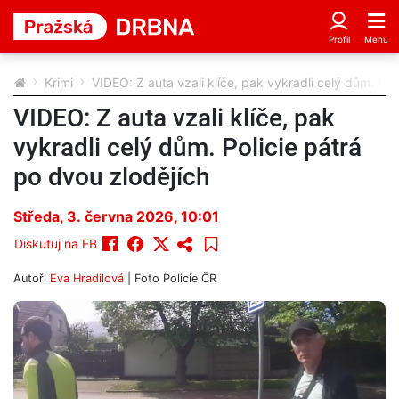
Krimi
VIDEO: Z auta vzali klíče, pak vykradli celý dům. Pol
VIDEO: Z auta vzali klíče, pak
vykradli celý dům. Policie pátrá
po dvou zlodějích
Středa, 3. června 2026, 10:01
Diskutuj na FB
Autoři
Eva Hradilová
| Foto
Policie ČR