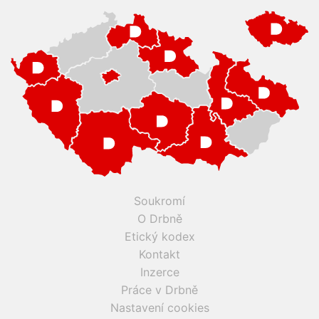
Soukromí
O Drbně
Etický kodex
Kontakt
Inzerce
Práce v Drbně
Nastavení cookies