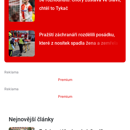
chtěl to Tykač
Pražští záchranáři rozdělili posádku,
které z nosítek spadla žena a zemřela
Premium
Premium
Nejnovější články