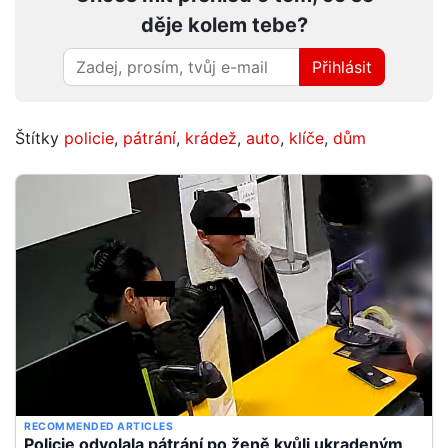
děje kolem tebe?
Přihlásit
Štítky
policie
,
pátrání
,
krádež
,
auto
,
klíče
,
dům