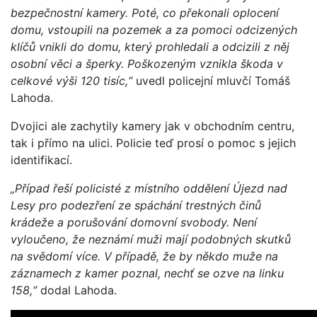
bezpečnostní kamery. Poté, co překonali oplocení
domu, vstoupili na pozemek a za pomoci odcizených
klíčů vnikli do domu, který prohledali a odcizili z něj
osobní věci a šperky. Poškozeným vznikla škoda v
celkové výši 120 tisíc,“
uvedl policejní mluvčí Tomáš
Lahoda.
Dvojici ale zachytily kamery jak v obchodním centru,
tak i přímo na ulici. Policie teď prosí o pomoc s jejich
identifikací.
„Případ řeší policisté z místního oddělení Újezd nad
Lesy pro podezření ze spáchání trestných činů
krádeže a porušování domovní svobody. Není
vyloučeno, že neznámí muži mají podobných skutků
na svědomí více. V případě, že by někdo muže na
záznamech z kamer poznal, nechť se ozve na linku
158,“
dodal Lahoda.