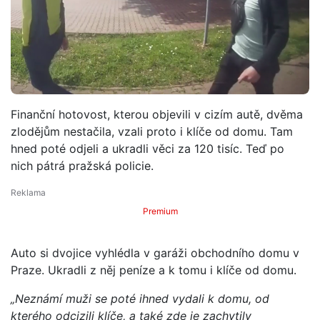
Finanční hotovost, kterou objevili v cizím autě, dvěma
zlodějům nestačila, vzali proto i klíče od domu. Tam
hned poté odjeli a ukradli věci za 120 tisíc. Teď po
nich pátrá pražská policie.
Premium
Auto si dvojice vyhlédla v garáži obchodního domu v
Praze. Ukradli z něj peníze a k tomu i klíče od domu.
„Neznámí muži se poté ihned vydali k domu, od
kterého odcizili klíče, a také zde je zachytily