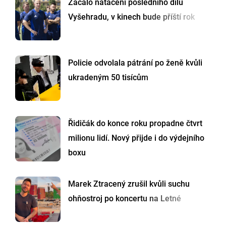
Začalo natáčení posledního dílu
Vyšehradu, v kinech bude příští rok
Policie odvolala pátrání po ženě kvůli
ukradeným 50 tisícům
Řidičák do konce roku propadne čtvrt
milionu lidí. Nový přijde i do výdejního
boxu
Marek Ztracený zrušil kvůli suchu
ohňostroj po koncertu na Letné