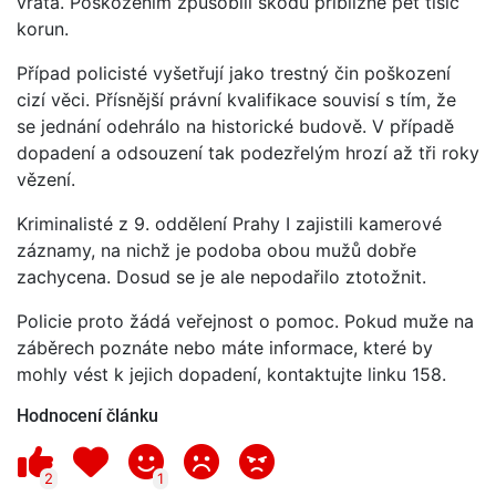
vrata. Poškozením způsobili škodu přibližně pět tisíc
korun.
Případ policisté vyšetřují jako trestný čin poškození
cizí věci. Přísnější právní kvalifikace souvisí s tím, že
se jednání odehrálo na historické budově. V případě
dopadení a odsouzení tak podezřelým hrozí až tři roky
vězení.
Kriminalisté z 9. oddělení Prahy I zajistili kamerové
záznamy, na nichž je podoba obou mužů dobře
zachycena. Dosud se je ale nepodařilo ztotožnit.
Policie proto žádá veřejnost o pomoc. Pokud muže na
záběrech poznáte nebo máte informace, které by
mohly vést k jejich dopadení, kontaktujte linku 158.
Hodnocení článku
2
1