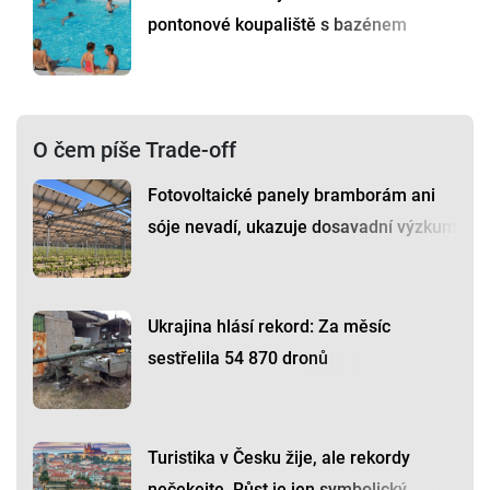
pontonové koupaliště s bazénem
O čem píše Trade-off
Fotovoltaické panely bramborám ani
sóje nevadí, ukazuje dosavadní výzkum
Ukrajina hlásí rekord: Za měsíc
sestřelila 54 870 dronů
Turistika v Česku žije, ale rekordy
nečekejte. Růst je jen symbolický