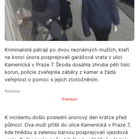
Kriminalisté pátrají po dvou neznámých mužích, kteří
na konci února posprejovali garážová vrata v ulici
Kamenická v Praze 7. Škoda dosáhla zhruba pěti tisíc
korun, policie zveřejnila záběry z kamer a žádá
veřejnost o pomoc s jejich ztotožněním.
Premium
K incidentu došlo poslední únorový den krátce před
půlnocí. Dva muži přišli do ulice Kamenická v Praze 7,
kde hnědou a zelenou barvou posprejovali vjezdová