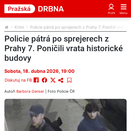
Krimi
Policie pátrá po sprejerech z Prahy 7. Poničili vrata 
Policie pátrá po sprejerech z
Prahy 7. Poničili vrata historické
budovy
Sobota, 18. dubna 2026, 19:00
Diskutuj na FB
Autoři
Barbora Genser
| Foto
Policie ČR