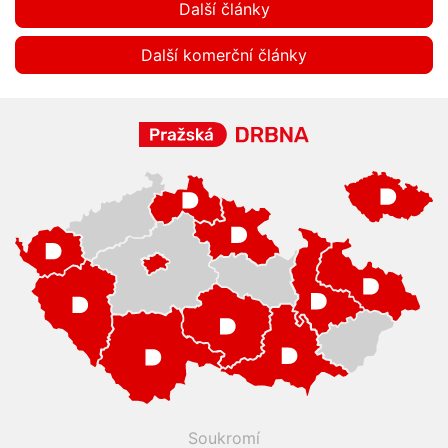
Další články
Další komerční články
Soukromí