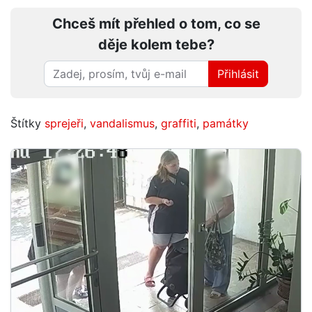
Chceš mít přehled o tom, co se
děje kolem tebe?
Přihlásit
Štítky
sprejeři
,
vandalismus
,
graffiti
,
památky