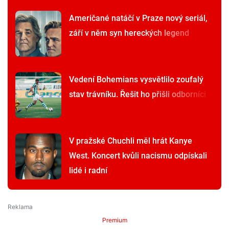
Američané natáčí v Praze nový seriál,
září v něm syn hereckých legend
Vedení Bohemians vysvětlilo zoufalý
stav trávníku. Řešit ho přišli odborníci
V pražské Chuchli měl hrát Kanye
West. Koncert kvůli nacismu odpískali
lidé i radní
Premium