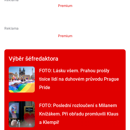
Premium
Premium
Výběr šéfredaktora
FOTO: Lásku všem. Prahou prošly
tisíce lidí na duhovém průvodu Prague
Pride
FOTO: Poslední rozloučení s Milanem
Knížákem. Při obřadu promluvili Klaus
a Klempíř