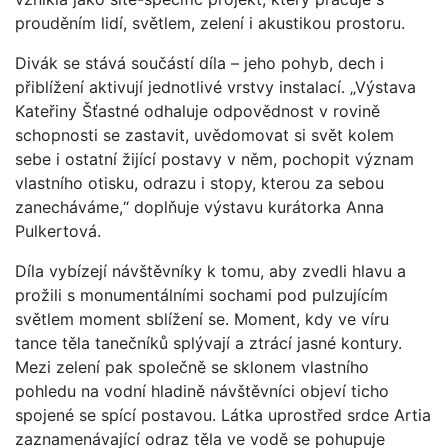
prouděním lidí, světlem, zelení i akustikou prostoru.
Divák se stává součástí díla – jeho pohyb, dech i
přiblížení aktivují jednotlivé vrstvy instalací. „Výstava
Kateřiny Šťastné odhaluje odpovědnost v rovině
schopnosti se zastavit, uvědomovat si svět kolem
sebe i ostatní žijící postavy v něm, pochopit význam
vlastního otisku, odrazu i stopy, kterou za sebou
zanecháváme,“ doplňuje výstavu kurátorka Anna
Pulkertová.
Díla vybízejí návštěvníky k tomu, aby zvedli hlavu a
prožili s monumentálními sochami pod pulzujícím
světlem moment sblížení se. Moment, kdy ve víru
tance těla tanečníků splývají a ztrácí jasné kontury.
Mezi zelení pak společně se sklonem vlastního
pohledu na vodní hladině návštěvníci objeví ticho
spojené se spící postavou. Látka uprostřed srdce Artia
zaznamenávající odraz těla ve vodě se pohupuje