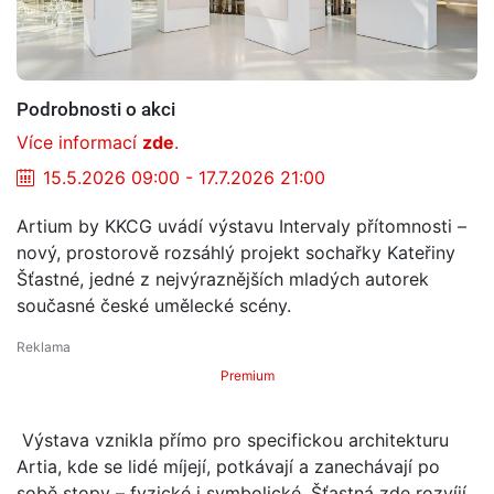
Podrobnosti o akci
Více informací
zde
.
15.5.2026 09:00 - 17.7.2026 21:00
Artium by KKCG uvádí výstavu Intervaly přítomnosti –
nový, prostorově rozsáhlý projekt sochařky Kateřiny
Šťastné, jedné z nejvýraznějších mladých autorek
současné české umělecké scény.
Premium
Výstava vznikla přímo pro specifickou architekturu
Artia, kde se lidé míjejí, potkávají a zanechávají po
sobě stopy – fyzické i symbolické. Šťastná zde rozvíjí