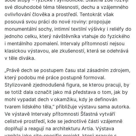
své dlouhodobé téma tělesnosti, dechu a vzájemného
ovlivňování člověka a prostředí. Tentokrát však
posouvá svou práci do nové roviny: propojuje
monumentální sochy, intimní textilní výšivky i reliéfy do
jednoho celku, který návštěvníka vtahuje do fyzického
i mentálního zpomalení. Intervaly přítomnosti nejsou
klasickou výstavou, ale zkušeností, která se odehrává
v těle diváka.
„Právě dech se postupem času stal zásadním zdrojem,
který podobu mé práce postupně formoval.
Stylizovaně zjednodušená figura, se kterou pracuji, by
se totiž dala označit jako má představa o tom, jak by
mohl vypadat dech v okamžiku, kdy je definován
tvarem lidského těla,“ přibližuje výstavu sama autorka.
Ve výstavě Intervaly přítomnosti Šťastná vytváří
celistvé prostředí, kde se jednotlivé části vzájemně
doplňují a reagují na architekturu Artia. Výstava
vznikla jako site-specific projekt, který pracuje s