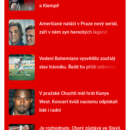
a Klempíř
Američané natáčí v Praze nový seriál,
září v něm syn hereckých legend
Vedení Bohemians vysvětlilo zoufalý
stav trávníku. Řešit ho přišli odborníci
V pražské Chuchli měl hrát Kanye
West. Koncert kvůli nacismu odpískali
lidé i radní
Je rozhodnuto. Chorý zůstává ve Slavii,