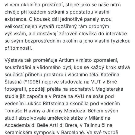
vlivem okolního prostředí, stejně jako se naše nitro
chvěje při každém setkání s podstatou vlastní
existence. O kousek dál jednotlivé panely svou
velikostí nejen vytváří rozšířený rám drobným
výšivkám, ale dostávají zároveň člověka do interakce
se svým bezprostředním okolím a jeho vlastní fyzickou
přítomností.
Výstava tak proměňuje Artium v místo zpomalení,
soustředění a vědomého bytí, kde se každý krok stává
součástí příběhu prostoru i vlastního těla. Kateřina
Šťastná (*1996) nejprve studovala na VUT v Brně
fotografii, později přešla na sochařství. Magisterská
studia již započala v Praze na AVU na soše pod
vedením Lukáše Rittsteina a skončila pod vedením
Tomáše Hlaviny a Jimeny Mendoza. Během svých
studií absolvovala umělecké stáže v Miláně na
Accademia di Belle Arti di Brera, v Talinnu či na
keramickém symposiu v Barceloně. Ve své tvorbě