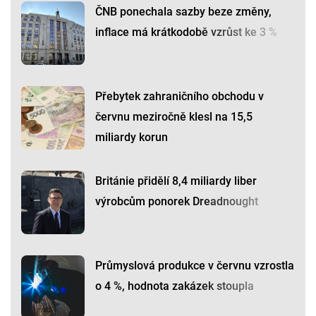
ČNB ponechala sazby beze změny,
inflace má krátkodobě vzrůst ke 3 %
Přebytek zahraničního obchodu v
červnu meziročně klesl na 15,5
miliardy korun
Británie přidělí 8,4 miliardy liber
výrobcům ponorek Dreadnought
Průmyslová produkce v červnu vzrostla
o 4 %, hodnota zakázek stoupla