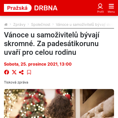
Zprávy
Společnost
Vánoce u samoživitelů bývají skromn
Vánoce u samoživitelů bývají
skromné. Za padesátikorunu
uvaří pro celou rodinu
Sobota, 25. prosince 2021, 13:00
Tisková zpráva