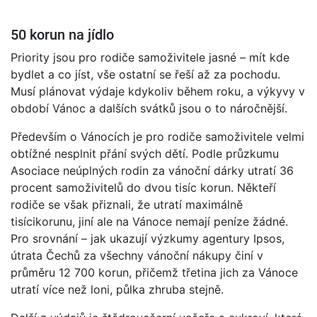
50 korun na jídlo
Priority jsou pro rodiče samoživitele jasné – mít kde
bydlet a co jíst, vše ostatní se řeší až za pochodu.
Musí plánovat výdaje kdykoliv během roku, a výkyvy v
období Vánoc a dalších svátků jsou o to náročnější.
Především o Vánocích je pro rodiče samoživitele velmi
obtížné nesplnit přání svých dětí. Podle průzkumu
Asociace neúplných rodin za vánoční dárky utratí 36
procent samoživitelů do dvou tisíc korun. Někteří
rodiče se však přiznali, že utratí maximálně
tisícikorunu, jiní ale na Vánoce nemají peníze žádné.
Pro srovnání – jak ukazují výzkumy agentury Ipsos,
útrata Čechů za všechny vánoční nákupy činí v
průměru 12 700 korun, přičemž třetina jich za Vánoce
utratí více než loni, půlka zhruba stejně.