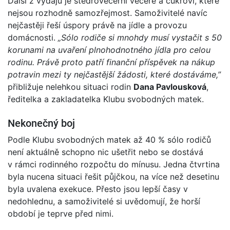
Další z výdajů je štědrovečerní večeře a cukroví, které
nejsou rozhodně samozřejmost. Samoživitelé navíc
nejčastěji řeší úspory právě na jídle a provozu
domácnosti.
„Sólo rodiče si mnohdy musí vystačit s 50
korunami na uvaření plnohodnotného jídla pro celou
rodinu. Právě proto patří finanční příspěvek na nákup
potravin mezi ty nejčastější žádosti, které dostáváme,”
přibližuje nelehkou situaci rodin
Dana Pavlousková
,
ředitelka a zakladatelka Klubu svobodných matek.
Nekonečný boj
Podle Klubu svobodných matek až 40 % sólo rodičů
není aktuálně schopno nic ušetřit nebo se dostává
v rámci rodinného rozpočtu do mínusu. Jedna čtvrtina
byla nucena situaci řešit půjčkou, na více než desetinu
byla uvalena exekuce. Přesto jsou lepší časy v
nedohlednu, a samoživitelé si uvědomují, že horší
období je teprve před nimi.