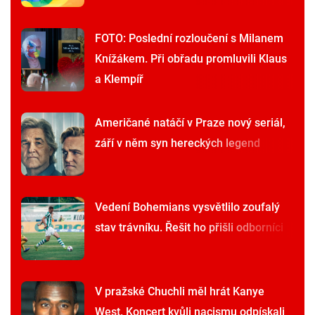
FOTO: Poslední rozloučení s Milanem
Knížákem. Při obřadu promluvili Klaus
a Klempíř
Američané natáčí v Praze nový seriál,
září v něm syn hereckých legend
Vedení Bohemians vysvětlilo zoufalý
stav trávníku. Řešit ho přišli odborníci
V pražské Chuchli měl hrát Kanye
West. Koncert kvůli nacismu odpískali