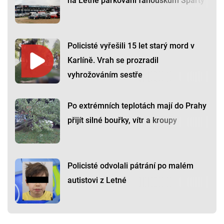
na Letné parkování fanouškům Sparty
Policisté vyřešili 15 let starý mord v
Karlíně. Vrah se prozradil
vyhrožováním sestře
Po extrémních teplotách mají do Prahy
přijít silné bouřky, vítr a kroupy
Policisté odvolali pátrání po malém
autistovi z Letné