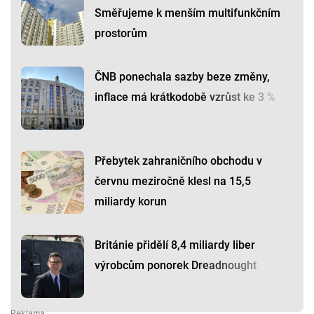
Směřujeme k menším multifunkčním
prostorům
ČNB ponechala sazby beze změny,
inflace má krátkodobě vzrůst ke 3 %
Přebytek zahraničního obchodu v
červnu meziročně klesl na 15,5
miliardy korun
Británie přidělí 8,4 miliardy liber
výrobcům ponorek Dreadnought