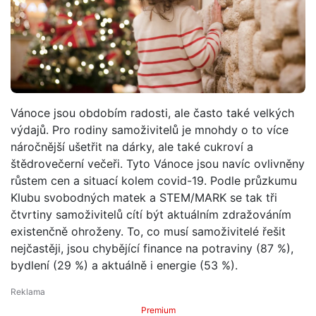
Vánoce jsou obdobím radosti, ale často také velkých
výdajů. Pro rodiny samoživitelů je mnohdy o to více
náročnější ušetřit na dárky, ale také cukroví a
štědrovečerní večeři. Tyto Vánoce jsou navíc ovlivněny
růstem cen a situací kolem covid-19. Podle průzkumu
Klubu svobodných matek a STEM/MARK se tak tři
čtvrtiny samoživitelů cítí být aktuálním zdražováním
existenčně ohroženy. To, co musí samoživitelé řešit
nejčastěji, jsou chybějící finance na potraviny (87 %),
bydlení (29 %) a aktuálně i energie (53 %).
Premium