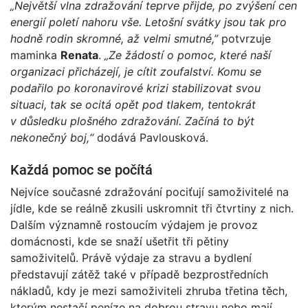
„Největší vlna zdražování teprve přijde, po zvýšení cen
energií poletí nahoru vše. Letošní svátky jsou tak pro
hodně rodin skromné, až velmi smutné,”
potvrzuje
maminka
Renata
.
„Ze žádostí o pomoc, které naší
organizaci přicházejí, je cítit zoufalství. Komu se
podařilo po koronavirové krizi stabilizovat svou
situaci, tak se ocitá opět pod tlakem, tentokrát
v důsledku plošného zdražování. Začíná to být
nekonečný boj,“
dodává Pavlousková.
Každá pomoc se počítá
Nejvíce současné zdražování pociťují samoživitelé na
jídle, kde se reálně zkusili uskromnit tři čtvrtiny z nich.
Dalším významně rostoucím výdajem je provoz
domácnosti, kde se snaží ušetřit tři pětiny
samoživitelů. Právě výdaje za stravu a bydlení
představují zátěž také v případě bezprostředních
nákladů, kdy je mezi samoživiteli zhruba třetina těch,
kterým nestačí peníze na dobrou stravu nebo mají