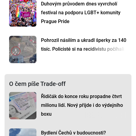
Duhovým průvodem dnes vyvrcholí
festival na podporu LGBT+ komunity
Prague Pride
Pohrozil násilím a ukradl šperky za 140
tisíc. Policisté si na recidivistu počíhali
O čem píše Trade-off
Řidičák do konce roku propadne čtvrt
milionu lidí. Nový přijde i do výdejního
boxu
Bydlení Čechů v budoucnosti?