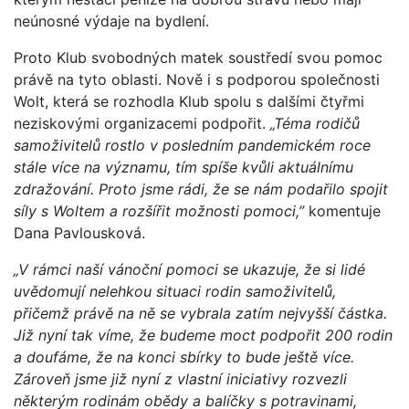
neúnosné výdaje na bydlení.
Proto Klub svobodných matek soustředí svou pomoc
právě na tyto oblasti. Nově i s podporou společnosti
Wolt, která se rozhodla Klub spolu s dalšími čtyřmi
neziskovými organizacemi podpořit.
„Téma rodičů
samoživitelů rostlo v posledním pandemickém roce
stále více na významu, tím spíše kvůli aktuálnímu
zdražování. Proto jsme rádi, že se nám podařilo spojit
síly s Woltem a rozšířit možnosti pomoci,”
komentuje
Dana Pavlousková.
„V rámci naší vánoční pomoci se ukazuje, že si lidé
uvědomují nelehkou situaci rodin samoživitelů,
přičemž právě na ně se vybrala zatím nejvyšší částka.
Již nyní tak víme, že budeme moct podpořit 200 rodin
a doufáme, že na konci sbírky to bude ještě více.
Zároveň jsme již nyní z vlastní iniciativy rozvezli
některým rodinám obědy a balíčky s potravinami,