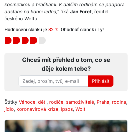
kosmetikou a hračkami. K dalším rodinám se podpora
dostane na konci ledna,”
říká
Jan Foret
, ředitel
českého Woltu.
Hodnocení článku je
82 %
. Ohodnoť článek i Ty!
Chceš mít přehled o tom, co se
děje kolem tebe?
Přihlásit
Štítky
Vánoce
,
děti
,
rodiče
,
samoživitelé
,
Praha
,
rodina
,
jídlo
,
koronavirová krize
,
Ipsos
,
Wolt