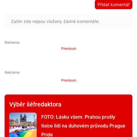
Přidat komentář
Zatím zde nejsou vloženy žádné komentáře.
Premium
Premium
Výběr šéfredaktora
FOTO: Lásku všem. Prahou prošly
tisíce lidí na duhovém průvodu Prague
Pride