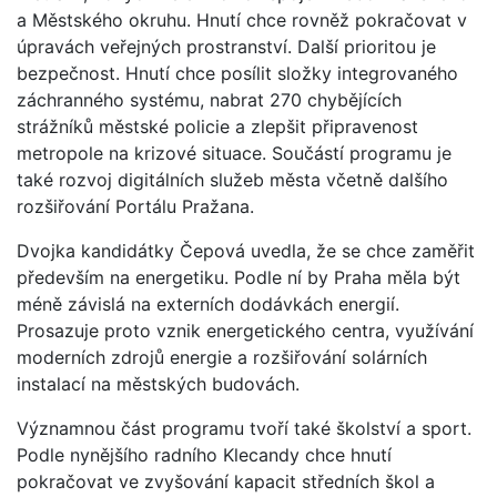
a Městského okruhu. Hnutí chce rovněž pokračovat v
úpravách veřejných prostranství. Další prioritou je
bezpečnost. Hnutí chce posílit složky integrovaného
záchranného systému, nabrat 270 chybějících
strážníků městské policie a zlepšit připravenost
metropole na krizové situace. Součástí programu je
také rozvoj digitálních služeb města včetně dalšího
rozšiřování Portálu Pražana.
Dvojka kandidátky Čepová uvedla, že se chce zaměřit
především na energetiku. Podle ní by Praha měla být
méně závislá na externích dodávkách energií.
Prosazuje proto vznik energetického centra, využívání
moderních zdrojů energie a rozšiřování solárních
instalací na městských budovách.
Významnou část programu tvoří také školství a sport.
Podle nynějšího radního Klecandy chce hnutí
pokračovat ve zvyšování kapacit středních škol a