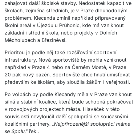
zahajovat další školské stavby. Nedostatek kapacit ve
školách, zejména středních, je v Praze dlouhodobým
problémem. Klecanda zmínil například připravovaný
školní areál v Újezdu u Průhonic, kde má vzniknout
základní i střední škola, nebo projekty v Dolních
Měcholupech a Březiněvsi.
Prioritou je podle něj také rozšiřování sportovní
infrastruktury. Nová sportoviště by mohla vzniknout
například v Praze 4 nebo na Černém Mostě, v Praze
20 pak nový bazén. Sportoviště chce hnutí umisťovat
především ke školám, aby sloužila žákům i veřejnosti.
Po volbách by podle Klecandy měla v Praze vzniknout
silná a stabilní koalice, která bude schopná pokračovat
v rozvojových projektech města. Hlaváček v této
souvislosti nevyloučil další spolupráci se současnými
koaličními partnery.
„Nejpřirozenější spolupráci máme
se Spolu,"
řekl.