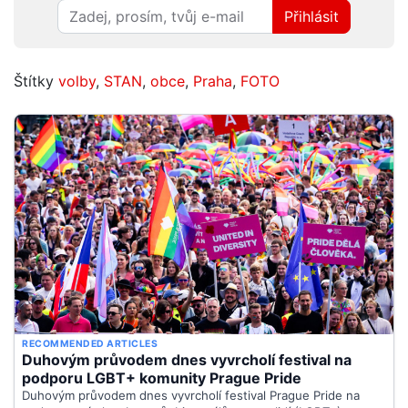
Přihlásit
Štítky
volby
,
STAN
,
obce
,
Praha
,
FOTO