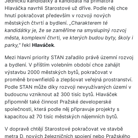
Jedničku kandidátky a kandidáta na primátora
Hlaváčka navrhli Starostové už dříve. Podle něj chce
hnutí pokračovat především v rozvoji nových
městských čtvrtí a bydlení.
„Charakterem té
kandidátky je, že se zaměříme na smysluplný rozvoj
města, komplexní čtvrti, ve kterých budou byty, školy i
parky,"
řekl
Hlaváček
.
Mezi hlavní priority STAN zařadilo právě územní rozvoj
a bydlení. V příštím volebním období chce zahájit
výstavbu 2000 městských bytů, pokračovat v
proměně brownfieldů a zlepšovat veřejná prostranství.
Podle STAN může díky rozvoji nevyužívaných území v
budoucnu vzniknout až 300 tisíc bytů. Hlaváček
připomněl také činnost Pražské developerské
společnosti, která podle něj připravuje projekty s
kapacitou až 70 tisíc městských nájemních bytů.
V dopravě chtějí Starostové pokračovat ve stavbě
metra D, nových železničních spojení nebo Pražského