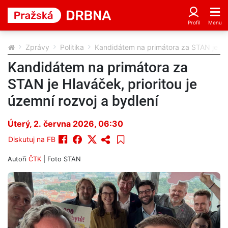
Zprávy
Politika
Kandidátem na primátora za STAN je Hlav
Kandidátem na primátora za
STAN je Hlaváček, prioritou je
územní rozvoj a bydlení
Úterý, 2. června 2026, 06:30
Diskutuj na FB
Autoři
ČTK
| Foto
STAN