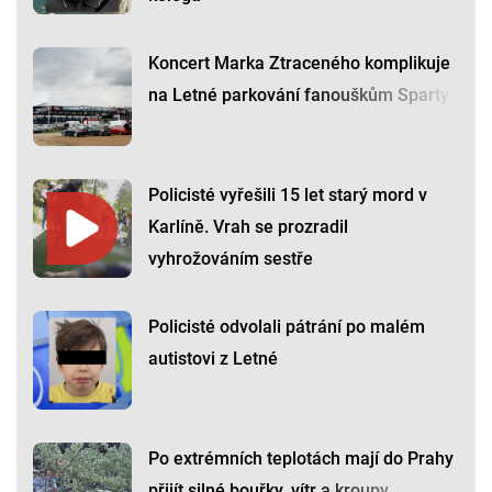
Koncert Marka Ztraceného komplikuje
na Letné parkování fanouškům Sparty
Policisté vyřešili 15 let starý mord v
Karlíně. Vrah se prozradil
vyhrožováním sestře
Policisté odvolali pátrání po malém
autistovi z Letné
Po extrémních teplotách mají do Prahy
přijít silné bouřky, vítr a kroupy