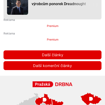
výrobcům ponorek Dreadnought
Premium
Premium
Další články
Další komerční články