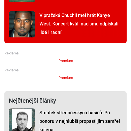
V pražské Chuchli měl hrát Kanye
West. Koncert kvůli nacismu odpískali
lidé i radní
Premium
Premium
Nejčtenější články
Smutek středočeských hasičů. Při
ponoru v nejhlubší propasti jim zemřel
kolega