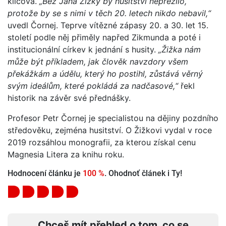
klíčová.
„Bez Jana Žižky by husitství nepřežilo,
protože by se s nimi v těch 20. letech nikdo nebavil,“
uvedl Čornej. Teprve vítězné zápasy 20. a 30. let 15.
století podle něj přiměly napřed Zikmunda a poté i
institucionální církev k jednání s husity.
„Žižka nám
může být příkladem, jak člověk navzdory všem
překážkám a údělu, který ho postihl, zůstává věrný
svým ideálům, které pokládá za nadčasové,“
řekl
historik na závěr své přednášky.
Profesor Petr Čornej je specialistou na dějiny pozdního
středověku, zejména husitství. O Žižkovi vydal v roce
2019 rozsáhlou monografii, za kterou získal cenu
Magnesia Litera za knihu roku.
Hodnocení článku je
100 %
. Ohodnoť článek i Ty!
Chceš mít přehled o tom, co se