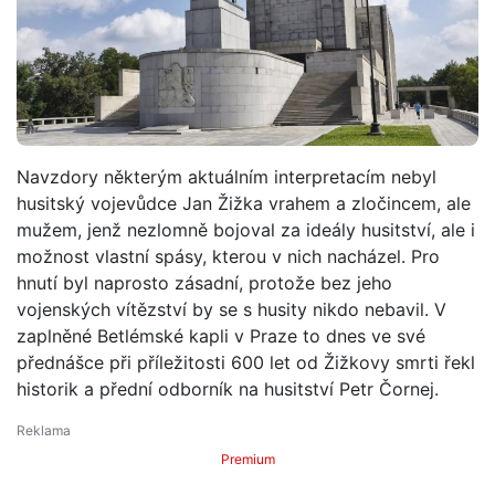
Navzdory některým aktuálním interpretacím nebyl
husitský vojevůdce Jan Žižka vrahem a zločincem, ale
mužem, jenž nezlomně bojoval za ideály husitství, ale i
možnost vlastní spásy, kterou v nich nacházel. Pro
hnutí byl naprosto zásadní, protože bez jeho
vojenských vítězství by se s husity nikdo nebavil. V
zaplněné Betlémské kapli v Praze to dnes ve své
přednášce při příležitosti 600 let od Žižkovy smrti řekl
historik a přední odborník na husitství Petr Čornej.
Premium