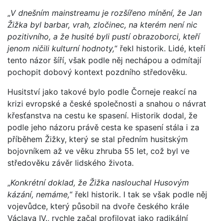
„
V dnešním mainstreamu je rozšířeno mínění, že Jan
Žižka byl barbar, vrah, zločinec, na kterém není nic
pozitivního, a že husité byli pustí obrazoborci, kteří
jenom ničili kulturní hodnoty,
“ řekl historik. Lidé, kteří
tento názor šíří, však podle něj nechápou a odmítají
pochopit dobový kontext pozdního středověku.
Husitství jako takové bylo podle Čorneje reakcí na
krizi evropské a české společnosti a snahou o návrat
křesťanstva na cestu ke spasení. Historik dodal, že
podle jeho názoru právě cesta ke spasení stála i za
příběhem Žižky, který se stal předním husitským
bojovníkem až ve věku zhruba 55 let, což byl ve
středověku závěr lidského života.
„
Konkrétní doklad, že Žižka naslouchal Husovým
kázání, nemáme,
“ řekl historik. I tak se však podle něj
vojevůdce, který působil na dvoře českého krále
Václava IV., rychle začal profilovat jako radikální