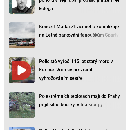
ponoru v nejhlubší propasti jim zemřel
kolega
Koncert Marka Ztraceného komplikuje
na Letné parkování fanouškům Sparty
Policisté vyřešili 15 let starý mord v
Karlíně. Vrah se prozradil
vyhrožováním sestře
Po extrémních teplotách mají do Prahy
přijít silné bouřky, vítr a kroupy