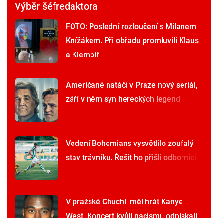
Výběr šéfredaktora
FOTO: Poslední rozloučení s Milanem
Knížákem. Při obřadu promluvili Klaus
a Klempíř
Američané natáčí v Praze nový seriál,
září v něm syn hereckých legend
Vedení Bohemians vysvětlilo zoufalý
stav trávníku. Řešit ho přišli odborníci
V pražské Chuchli měl hrát Kanye
West. Koncert kvůli nacismu odpískali