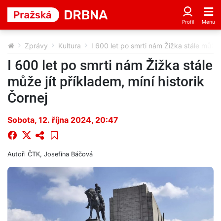
Zprávy
Kultura
I 600 let po smrti nám Žižka stále může j
I 600 let po smrti nám Žižka stále
může jít příkladem, míní historik
Čornej
Sobota, 12. října 2024, 20:47
Autoři
ČTK, Josefína Báčová