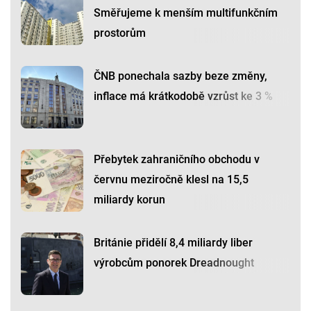
Směřujeme k menším multifunkčním
prostorům
ČNB ponechala sazby beze změny,
inflace má krátkodobě vzrůst ke 3 %
Přebytek zahraničního obchodu v
červnu meziročně klesl na 15,5
miliardy korun
Británie přidělí 8,4 miliardy liber
výrobcům ponorek Dreadnought