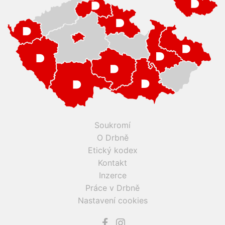
Soukromí
O Drbně
Etický kodex
Kontakt
Inzerce
Práce v Drbně
Nastavení cookies