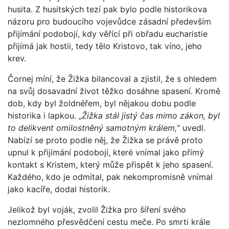
husita. Z husitských tezí pak bylo podle historikova
názoru pro budoucího vojevůdce zásadní především
přijímání podobojí, kdy věřící při obřadu eucharistie
přijímá jak hostii, tedy tělo Kristovo, tak víno, jeho
krev.
Čornej míní, že Žižka bilancoval a zjistil, že s ohledem
na svůj dosavadní život těžko dosáhne spasení. Kromě
dob, kdy byl žoldnéřem, byl nějakou dobu podle
historika i lapkou. „
Žižka stál jistý čas mimo zákon, byl
to delikvent omilostněný samotným králem,
“ uvedl.
Nabízí se proto podle něj, že Žižka se právě proto
upnul k přijímání podobojí, které vnímal jako přímý
kontakt s Kristem, který může přispět k jeho spasení.
Každého, kdo je odmítal, pak nekompromisně vnímal
jako kacíře, dodal historik.
Jelikož byl voják, zvolil Žižka pro šíření svého
nezlomného přesvědčení cestu meče. Po smrti krále