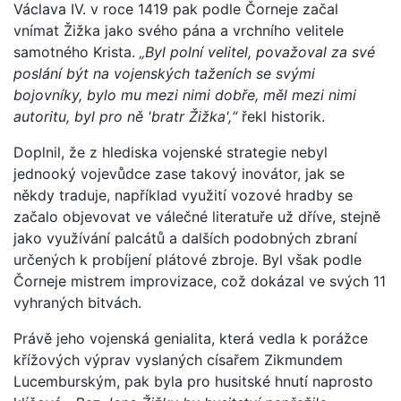
Václava IV. v roce 1419 pak podle Čorneje začal
vnímat Žižka jako svého pána a vrchního velitele
samotného Krista.
„Byl polní velitel, považoval za své
poslání být na vojenských taženích se svými
bojovníky, bylo mu mezi nimi dobře, měl mezi nimi
autoritu, byl pro ně 'bratr Žižka',“
řekl historik.
Doplnil, že z hlediska vojenské strategie nebyl
jednooký vojevůdce zase takový inovátor, jak se
někdy traduje, například využití vozové hradby se
začalo objevovat ve válečné literatuře už dříve, stejně
jako využívání palcátů a dalších podobných zbraní
určených k probíjení plátové zbroje. Byl však podle
Čorneje mistrem improvizace, což dokázal ve svých 11
vyhraných bitvách.
Právě jeho vojenská genialita, která vedla k porážce
křížových výprav vyslaných císařem Zikmundem
Lucemburským, pak byla pro husitské hnutí naprosto