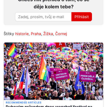
děje kolem tebe?
Přihlásit
Štítky
historie
,
Praha
,
Žižka
,
Čornej