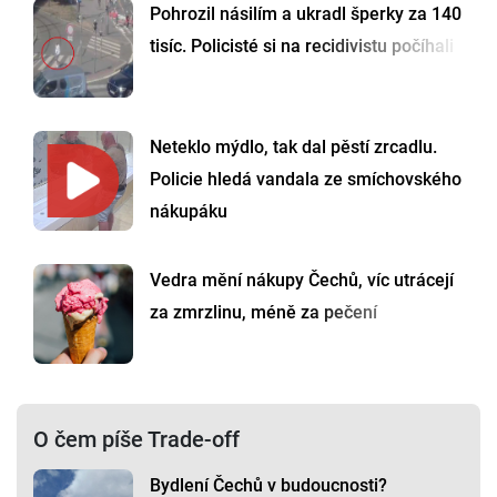
Pohrozil násilím a ukradl šperky za 140
tisíc. Policisté si na recidivistu počíhali
Neteklo mýdlo, tak dal pěstí zrcadlu.
Policie hledá vandala ze smíchovského
nákupáku
Vedra mění nákupy Čechů, víc utrácejí
za zmrzlinu, méně za pečení
O čem píše Trade-off
Bydlení Čechů v budoucnosti?