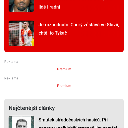
lidé i radní
Je rozhodnuto. Chorý zůstává ve Slavii,
chtěl to Tykač
Premium
Premium
Nejčtenější články
Smutek středočeských hasičů. Při