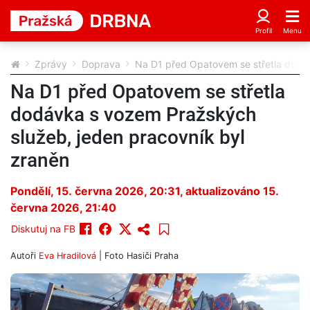
Zprávy
Doprava
Na D1 před Opatovem se střetla dodáv
Na D1 před Opatovem se střetla
dodávka s vozem Pražských
služeb, jeden pracovník byl
zraněn
Pondělí, 15. června 2026, 20:31
, aktualizováno 15.
června 2026, 21:40
Diskutuj na FB
Autoři
Eva Hradilová
| Foto
Hasiči Praha