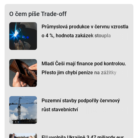
O čem píše Trade-off
Průmyslová produkce v červnu vzrostla
o 4 %, hodnota zakázek stoupla
Mladí Češi mají finance pod kontrolou.
Přesto jim chybí peníze na zážitky
Pozemní stavby podpořily červnový
růst stavebnictví
EU uvolnila Ukrajině 3,47 miliardy eur