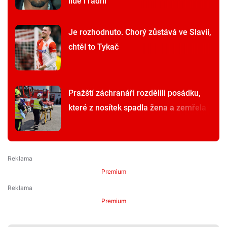
lidé i radní
Je rozhodnuto. Chorý zůstává ve Slavii,
chtěl to Tykač
Pražští záchranáři rozdělili posádku,
které z nosítek spadla žena a zemřela
Premium
Premium