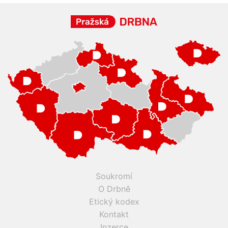
Soukromí
O Drbně
Etický kodex
Kontakt
Inzerce