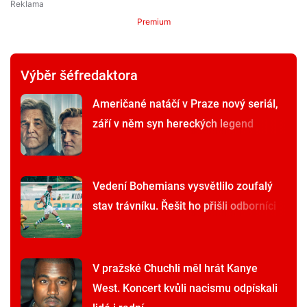
Premium
Výběr šéfredaktora
Američané natáčí v Praze nový seriál,
září v něm syn hereckých legend
Vedení Bohemians vysvětlilo zoufalý
stav trávníku. Řešit ho přišli odborníci
V pražské Chuchli měl hrát Kanye
West. Koncert kvůli nacismu odpískali