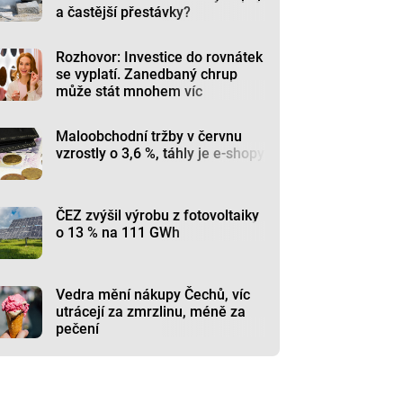
a častější přestávky?
Rozhovor: Investice do rovnátek
se vyplatí. Zanedbaný chrup
může stát mnohem víc
Maloobchodní tržby v červnu
vzrostly o 3,6 %, táhly je e-shopy
ČEZ zvýšil výrobu z fotovoltaiky
o 13 % na 111 GWh
Vedra mění nákupy Čechů, víc
utrácejí za zmrzlinu, méně za
pečení