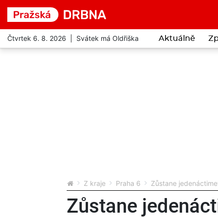
Čtvrtek 6. 8. 2026 | Svátek má Oldřiška
Aktuálně
Zp
Z kraje
Praha 6
Zůstane jedenáctime
Zůstane jedenác