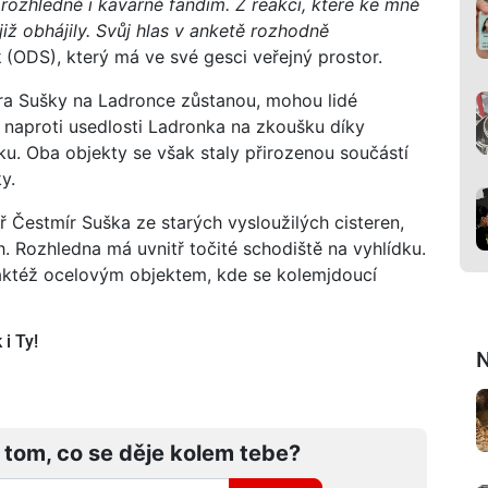
rozhledně i kavárně fandím. Z reakcí, které ke mně
již obhájily. Svůj hlas v anketě rozhodně
k
(ODS), který má ve své gesci veřejný prostor.
ra Sušky na Ladronce zůstanou, mohou lidé
a naproti usedlosti Ladronka na zkoušku díky
ku. Oba objekty se však staly přirozenou součástí
y.
ř Čestmír Suška ze starých vysloužilých cisteren,
h. Rozhledna má uvnitř točité schodiště na vyhlídku.
taktéž ocelovým objektem, kde se kolemjdoucí
i Ty!
N
 tom, co se děje kolem tebe?