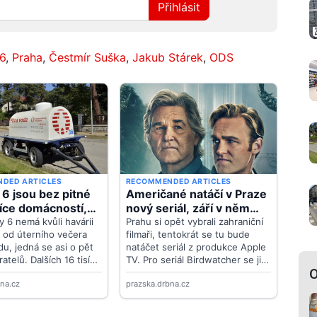
Přihlásit
6
,
Praha
,
Čestmír Suška
,
Jakub Stárek
,
ODS
O