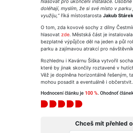
hlasovat pro ukončení instalace. Osobně 
doléhají, myslím, že si své místo v parku 
využiju,“
říká místostarosta
Jakub Stáre
O tom, zda kovové sochy z dílny Čestmí
hlasovat
zde
. Městská část je instaloval
bezplatné výpůjčce děl na jeden a půl ro
parku a zajímavou atrakcí pro návštěvník
Rozhlednu i Kavárnu Šiška vytvořil socha
které by jinak skončily roztavené v hutíc
Věž je doplněna horizontálně řešeným, 
mohou posadit a eventuálně i občerstvit.
Hodnocení článku je
100 %
. Ohodnoť článek 
Chceš mít přehled o