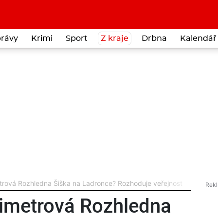
rávy
Krimi
Sport
Z kraje
Drbna
Kalendář 
trová Rozhledna Šiška na Ladronce? Rozhoduje veřejnost
timetrová Rozhledna