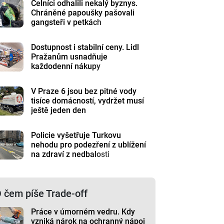
Celníci odhalili nekalý byznys.
Chráněné papoušky pašovali
gangsteři v petkách
Dostupnost i stabilní ceny. Lidl
Pražanům usnadňuje
každodenní nákupy
V Praze 6 jsou bez pitné vody
tisíce domácností, vydržet musí
ještě jeden den
Policie vyšetřuje Turkovu
nehodu pro podezření z ublížení
na zdraví z nedbalosti
 čem píše Trade-off
Práce v úmorném vedru. Kdy
vzniká nárok na ochranný nápoj