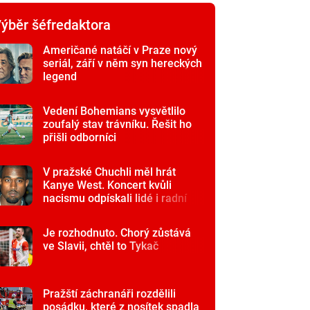
ýběr šéfredaktora
Američané natáčí v Praze nový
seriál, září v něm syn hereckých
legend
Vedení Bohemians vysvětlilo
zoufalý stav trávníku. Řešit ho
přišli odborníci
V pražské Chuchli měl hrát
Kanye West. Koncert kvůli
nacismu odpískali lidé i radní
Je rozhodnuto. Chorý zůstává
ve Slavii, chtěl to Tykač
Pražští záchranáři rozdělili
posádku, které z nosítek spadla