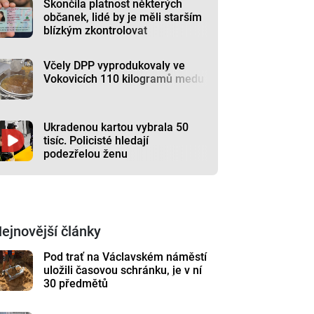
Skončila platnost některých
občanek, lidé by je měli starším
blízkým zkontrolovat
Včely DPP vyprodukovaly ve
Vokovicích 110 kilogramů medu
Ukradenou kartou vybrala 50
tisíc. Policisté hledají
podezřelou ženu
ejnovější články
Pod trať na Václavském náměstí
uložili časovou schránku, je v ní
30 předmětů