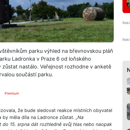
ávštěvníkům parku výhled na břevnovskou pláň
arku Ladronka v Praze 6 od loňského
 zůstat nastálo. Veřejnost rozhodne v anketě
N
rvalou součástí parku.
Premium
vizovala, že bude sledovat reakce místních obyvatel
a by měla díla na Ladronce zůstat.
„Na
t do 15. srpna dát rozhledně svůj hlas nebo naopak