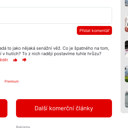
Přidat komentář
padá to jako nějaká senážní věž. Co je špatného na tom,
í v hutích? To z nich raději postavíme tuhle hrůzu?
ědět
Premium
Další komerční články