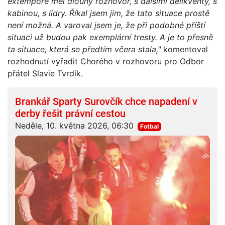
extempore měl dlouhý rozhovor, s dalšími delikventy, s
kabinou, s lídry. Říkal jsem jim, že tato situace prostě
není možná. A varoval jsem je, že při podobné příští
situaci už budou pak exemplární tresty. A je to přesně
ta situace, která se předtím včera stala,"
komentoval
rozhodnutí vyřadit Chorého v rozhovoru pro Odbor
přátel Slavie Tvrdík.
Brankář Sparty Surovčík chce napadení v
derby řešit právní cestou
Neděle, 10. května 2026, 06:30
Fotbal