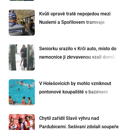
Kvůli opravě tratě nepojedou mezi
Nuslemi a Spořilovem tramvaje
Seniorku srazilo v Krči auto, místo do
nemocnice ji zkrvavenou vzali domů
V Holešovicích by mohlo vzniknout
pontonové koupaliště s bazénem
Chytil zařídil Slavii výhru nad
Pardubicemi. Sešívaní zdolali soupeře