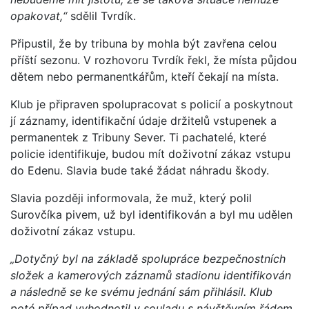
opakovat,“
sdělil Tvrdík.
Připustil, že by tribuna by mohla být zavřena celou
příští sezonu. V rozhovoru Tvrdík řekl, že místa půjdou
dětem nebo permanentkářům, kteří čekají na místa.
Klub je připraven spolupracovat s policií a poskytnout
jí záznamy, identifikační údaje držitelů vstupenek a
permanentek z Tribuny Sever. Ti pachatelé, které
policie identifikuje, budou mít doživotní zákaz vstupu
do Edenu. Slavia bude také žádat náhradu škody.
Slavia později informovala, že muž, který polil
Surovčíka pivem, už byl identifikován a byl mu udělen
doživotní zákaz vstupu.
„Dotyčný byl na základě spolupráce bezpečnostních
složek a kamerových záznamů stadionu identifikován
a následně se ke svému jednání sám přihlásil. Klub
poté případ vyhodnotil v souladu s návštěvním řádem