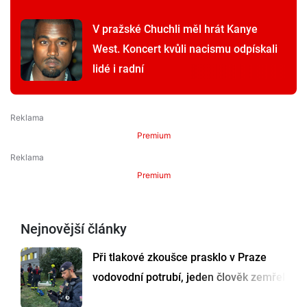
V pražské Chuchli měl hrát Kanye
West. Koncert kvůli nacismu odpískali
lidé i radní
Premium
Premium
Nejnovější články
Při tlakové zkoušce prasklo v Praze
vodovodní potrubí, jeden člověk zemřel