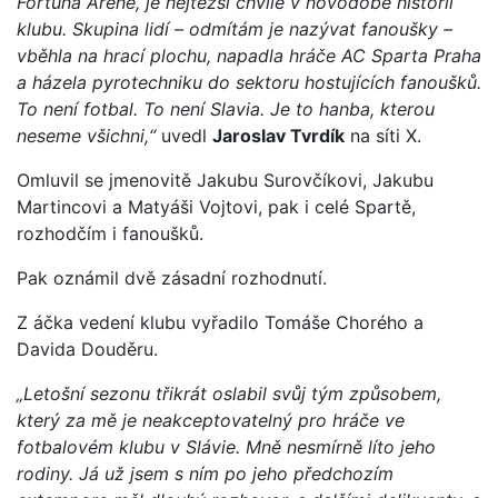
Fortuna Areně, je nejtěžší chvíle v novodobé historii
klubu. Skupina lidí – odmítám je nazývat fanoušky –
vběhla na hrací plochu, napadla hráče AC Sparta Praha
a házela pyrotechniku do sektoru hostujících fanoušků.
To není fotbal. To není Slavia. Je to hanba, kterou
neseme všichni,“
uvedl
Jaroslav Tvrdík
na síti X.
Omluvil se jmenovitě Jakubu Surovčíkovi, Jakubu
Martincovi a Matyáši Vojtovi, pak i celé Spartě,
rozhodčím i fanoušků.
Pak oznámil dvě zásadní rozhodnutí.
Z áčka vedení klubu vyřadilo Tomáše Chorého a
Davida Douděru.
„Letošní sezonu třikrát oslabil svůj tým způsobem,
který za mě je neakceptovatelný pro hráče ve
fotbalovém klubu v Slávie. Mně nesmírně líto jeho
rodiny. Já už jsem s ním po jeho předchozím