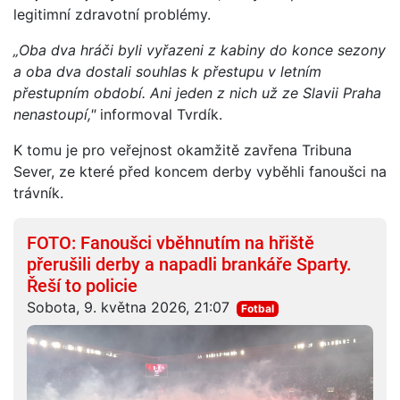
legitimní zdravotní problémy.
„Oba dva hráči byli vyřazeni z kabiny do konce sezony
a oba dva dostali souhlas k přestupu v letním
přestupním období. Ani jeden z nich už ze Slavii Praha
nenastoupí,"
informoval Tvrdík.
K tomu je pro veřejnost okamžitě zavřena Tribuna
Sever, ze které před koncem derby vyběhli fanoušci na
trávník.
FOTO: Fanoušci vběhnutím na hřiště
přerušili derby a napadli brankáře Sparty.
Řeší to policie
Sobota, 9. května 2026, 21:07
Fotbal