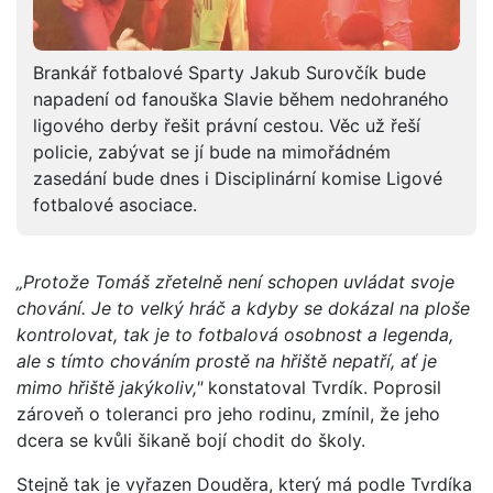
Brankář fotbalové Sparty Jakub Surovčík bude
napadení od fanouška Slavie během nedohraného
ligového derby řešit právní cestou. Věc už řeší
policie, zabývat se jí bude na mimořádném
zasedání bude dnes i Disciplinární komise Ligové
fotbalové asociace.
„Protože Tomáš zřetelně není schopen uvládat svoje
chování. Je to velký hráč a kdyby se dokázal na ploše
kontrolovat, tak je to fotbalová osobnost a legenda,
ale s tímto chováním prostě na hřiště nepatří, ať je
mimo hřiště jakýkoliv,"
konstatoval Tvrdík. Poprosil
zároveň o toleranci pro jeho rodinu, zmínil, že jeho
dcera se kvůli šikaně bojí chodit do školy.
Stejně tak je vyřazen Douděra, který má podle Tvrdíka