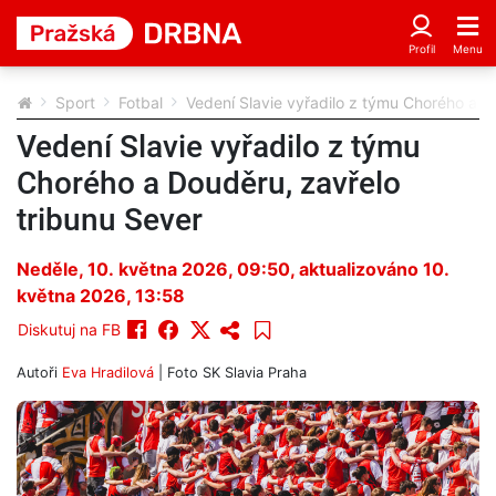
Sport
Fotbal
Vedení Slavie vyřadilo z týmu Chorého a D
Vedení Slavie vyřadilo z týmu
Chorého a Douděru, zavřelo
tribunu Sever
Neděle, 10. května 2026, 09:50
, aktualizováno 10.
května 2026, 13:58
Diskutuj na FB
Autoři
Eva Hradilová
| Foto
SK Slavia Praha