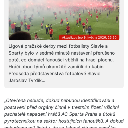
Aktualizováno 9. května 2026, 23:20
Ligové pražské derby mezi fotbalisty Slavie a
Sparty bylo v sedmé minutě nastavení přerušeno
poté, co domácí fanoušci vběhli na hrací plochu.
Hráči obou týmů okamžitě zamířili do kabin.
Předseda představenstva fotbalové Slavie
Jaroslav Tvrdík...
„Otevřena nebude, dokud nebudou identifikováni a
postaveni před orgány činné v trestním řízení všichni
pachatelé napadení hráčů AC Sparta Praha a útoků
pyrotechnikou na sektor hostujících fanoušků. A dokud
nebudeme mít jistotu, že se taková situace nemůže