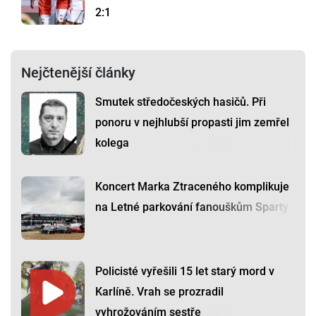
2:1
Nejčtenější články
Smutek středočeských hasičů. Při
ponoru v nejhlubší propasti jim zemřel
kolega
Koncert Marka Ztraceného komplikuje
na Letné parkování fanouškům Sparty
Policisté vyřešili 15 let starý mord v
Karlíně. Vrah se prozradil
vyhrožováním sestře