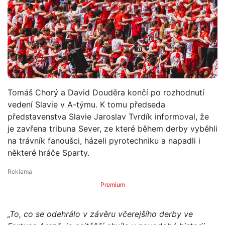
Tomáš Chorý a David Douděra končí po rozhodnutí
vedení Slavie v A-týmu. K tomu předseda
představenstva Slavie Jaroslav Tvrdík informoval, že
je zavřena tribuna Sever, ze které během derby vyběhli
na trávník fanoušci, házeli pyrotechniku a napadli i
některé hráče Sparty.
Premium
„To, co se odehrálo v závěru včerejšího derby ve