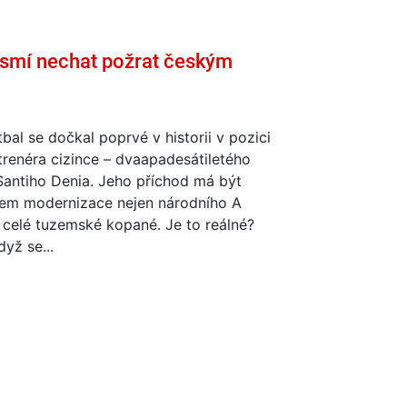
smí nechat požrat českým
bal se dočkal poprvé v historii v pozici
trenéra cizince – dvaapadesátiletého
Santiho Denia. Jeho příchod má být
em modernizace nejen národního A
 celé tuzemské kopané. Je to reálné?
dyž se...