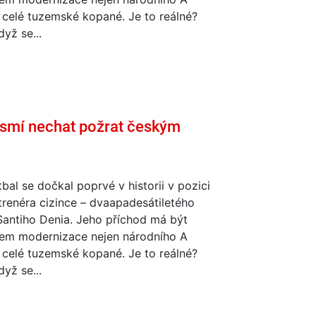
 celé tuzemské kopané. Je to reálné?
dyž se...
smí nechat požrat českým
bal se dočkal poprvé v historii v pozici
trenéra cizince – dvaapadesátiletého
Santiho Denia. Jeho příchod má být
em modernizace nejen národního A
 celé tuzemské kopané. Je to reálné?
dyž se...