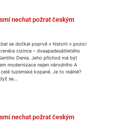
smí nechat požrat českým
bal se dočkal poprvé v historii v pozici
trenéra cizince – dvaapadesátiletého
Santiho Denia. Jeho příchod má být
em modernizace nejen národního A
 celé tuzemské kopané. Je to reálné?
dyž se...
smí nechat požrat českým