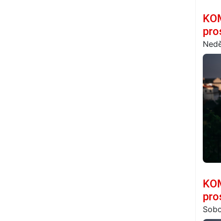
KOM
pro
Nedě
KOM
pro
Sobo