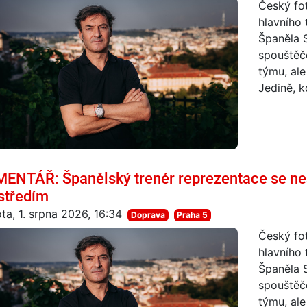
Český fot
hlavního 
Španěla 
spouštěč
týmu, ale
Jedině, k
ENTÁŘ: Španělský trenér reprezentace se ne
středím
ta, 1. srpna 2026, 16:34
Doprava
Praha 5
Český fot
hlavního 
Španěla 
spouštěč
týmu, ale