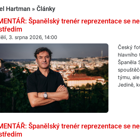
el Hartman » Články
ENTÁŘ: Španělský trenér reprezentace se ne
středím
ělí, 3. srpna 2026, 14:00
Český fot
hlavního 
Španěla 
spouštěč
týmu, ale
Jedině, k
ENTÁŘ: Španělský trenér reprezentace se ne
středím