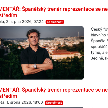
ENTÁŘ: Španělský trenér reprezentace se ne
středím
le, 2. srpna 2026, 07:24
Společnost
Český fot
hlavního 
Španěla 
spouštěč
týmu, ale
Jedině, k
ENTÁŘ: Španělský trenér reprezentace se ne
středím
ta, 1. srpna 2026, 18:00
Společnost