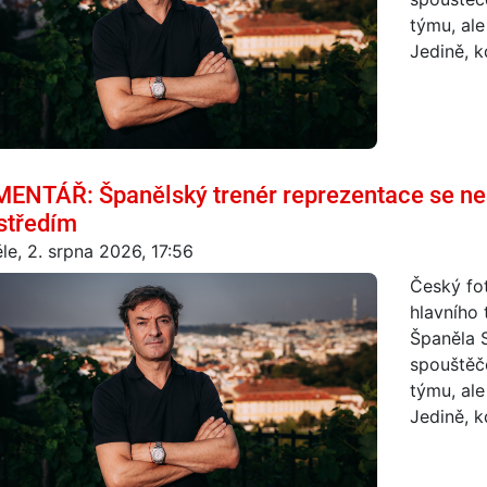
týmu, ale
Jedině, k
ENTÁŘ: Španělský trenér reprezentace se ne
středím
le, 2. srpna 2026, 17:56
Český fot
hlavního 
Španěla 
spouštěč
týmu, ale
Jedině, k