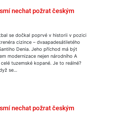
smí nechat požrat českým
bal se dočkal poprvé v historii v pozici
trenéra cizince – dvaapadesátiletého
Santiho Denia. Jeho příchod má být
em modernizace nejen národního A
 celé tuzemské kopané. Je to reálné?
dyž se...
smí nechat požrat českým