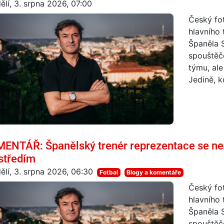
ělí, 3. srpna 2026, 07:00
Český fot
hlavního 
Španěla 
spouštěč
týmu, ale
Jedině, k
ENTÁŘ: Španělský trenér reprezentace se ne
středím
ělí, 3. srpna 2026, 06:30
Fotbal
Blogy a komentáře
Český fot
hlavního 
Španěla 
spouštěč