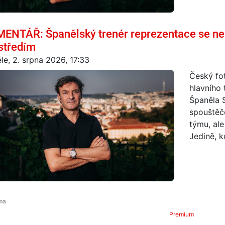
ENTÁŘ: Španělský trenér reprezentace se ne
středím
le, 2. srpna 2026, 17:33
Český fot
hlavního 
Španěla 
spouštěč
týmu, ale
Jedině, k
Premium