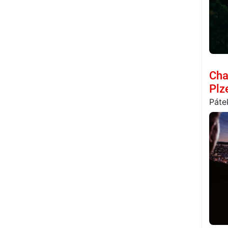
Cha
Plz
Páte