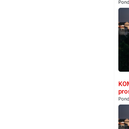
Pond
KOM
pro
Pond