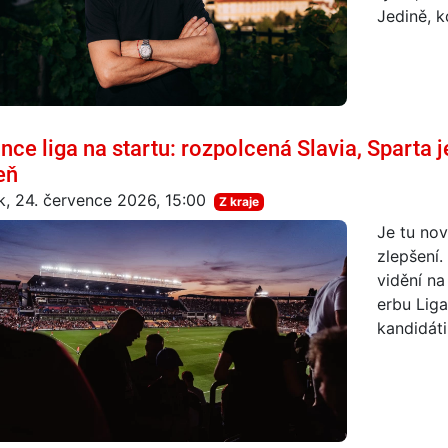
Jedině, k
nce liga na startu: rozpolcená Slavia, Sparta j
eň
k, 24. července 2026, 15:00
Z kraje
Je tu nov
zlepšení.
vidění na
erbu Liga
kandidát