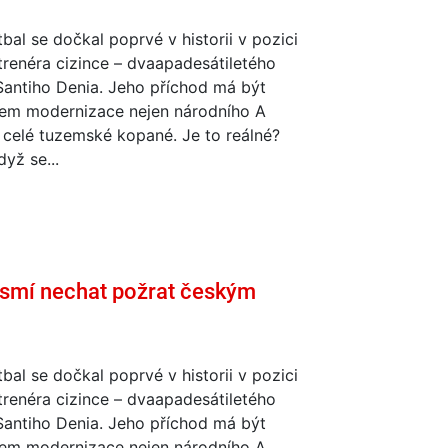
bal se dočkal poprvé v historii v pozici
trenéra cizince – dvaapadesátiletého
Santiho Denia. Jeho příchod má být
em modernizace nejen národního A
 celé tuzemské kopané. Je to reálné?
dyž se...
smí nechat požrat českým
bal se dočkal poprvé v historii v pozici
trenéra cizince – dvaapadesátiletého
Santiho Denia. Jeho příchod má být
em modernizace nejen národního A