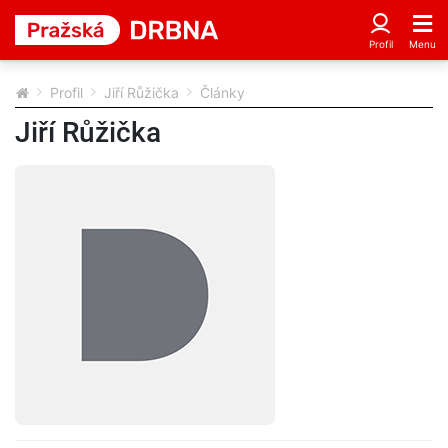
Profil
Jiří Růžička
Články
Jiří Růžička