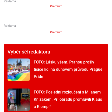
Premium
Premium
Výběr šéfredaktora
FOTO: Lásku všem. Prahou prošly
tisíce lidí na duhovém průvodu Prague
Pride
FOTO: Poslední rozloučení s Milanem
Knížákem. Při obřadu promluvili Klaus
a Klempíř