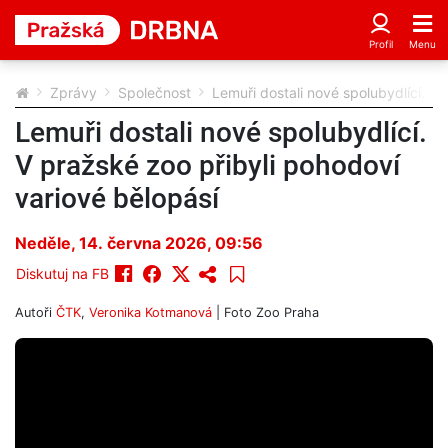
Zprávy
Společnost
Lemuři dostali nové spolubydlící. V 
Lemuři dostali nové spolubydlící.
V pražské zoo přibyli pohodoví
variové bělopásí
Neděle, 14. června 2026, 09:56
Diskutuj na FB
Autoři
ČTK
,
Veronika Kotmanová
| Foto
Zoo Praha