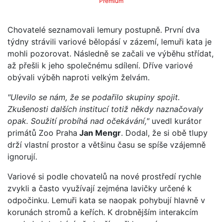
Premium
Chovatelé seznamovali lemury postupně. První dva
týdny strávili variové bělopásí v zázemí, lemuři kata je
mohli pozorovat. Následně se začali ve výběhu střídat,
až přešli k jeho společnému sdílení. Dříve variové
obývali výběh naproti velkým želvám.
"Ulevilo se nám, že se podařilo skupiny spojit.
Zkušenosti dalších institucí totiž někdy naznačovaly
opak. Soužití probíhá nad očekávání,"
uvedl kurátor
primátů Zoo Praha
Jan Mengr
. Dodal, že si obě tlupy
drží vlastní prostor a většinu času se spíše vzájemně
ignorují.
Variové si podle chovatelů na nové prostředí rychle
zvykli a často využívají zejména lavičky určené k
odpočinku. Lemuři kata se naopak pohybují hlavně v
korunách stromů a keřích. K drobnějším interakcím