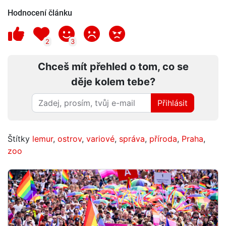
Hodnocení článku
2
3
Chceš mít přehled o tom, co se
děje kolem tebe?
Přihlásit
Štítky
lemur
,
ostrov
,
variové
,
správa
,
příroda
,
Praha
,
zoo