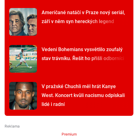
Američané natáčí v Praze nový seriál,
září v něm syn hereckých legend
Vedení Bohemians vysvětlilo zoufalý
stav trávníku. Řešit ho přišli odborníci
V pražské Chuchli měl hrát Kanye
West. Koncert kvůli nacismu odpískali
lidé i radní
Premium