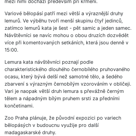
mezi nimi dochází především při krmení.
Variové bělopásí patří mezi větší a výraznější druhy
lemurů. Ve výběhu tvoří menší skupinu čtyř jedinců,
zatímco lemurů kata je šest - pět samic a jeden samec.
Návštěvníci se navíc mohou o obou druzích dozvědět
více při komentovaných setkáních, která jsou denně v
15:00.
Lemura kata návštěvníci poznají podle
charakteristického dlouhého černobílého pruhovaného
ocasu, který bývá delší než samotné tělo, a šedého
zbarvení s výrazným černobílým vzorováním v obličeji.
Vari je naopak větší druh lemura s převážně černým
tělem a nápadným bílým pruhem srsti za předními
končetinami.
Zoo Praha plánuje, že původní expozici po variech
bělopásých v budoucnu využije pro další
madagaskarské druhy.