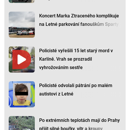
Koncert Marka Ztraceného komplikuje
na Letné parkování fanouškům Sparty
Policisté vyřešili 15 let starý mord v
Karlíně. Vrah se prozradil
vyhrožováním sestře
Policisté odvolali pátrání po malém
autistovi z Letné
Po extrémních teplotách mají do Prahy
přijít silné bouřky, vítr a kroupy