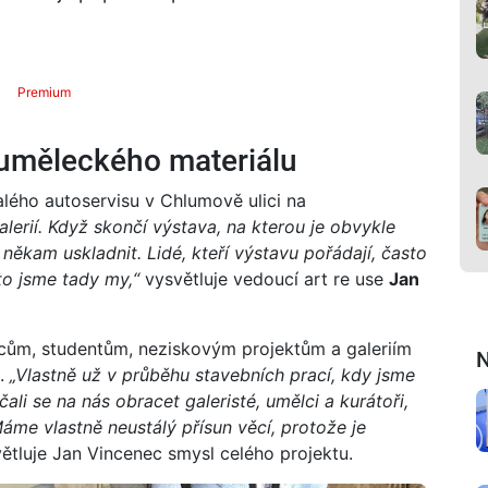
Premium
 uměleckého materiálu
alého autoservisu v Chlumově ulici na
lerií. Když skončí výstava, na kterou je obvykle
někam uskladnit. Lidé, kteří výstavu pořádají, často
to jsme tady my,“
vysvětluje vedoucí art re use
Jan
cům, studentům, neziskovým projektům a galeriím
N
ě.
„Vlastně už v průběhu stavebních prací, kdy jsme
čali se na nás obracet galeristé, umělci a kurátoři,
Máme vlastně neustálý přísun věcí, protože je
ětluje Jan Vincenec smysl celého projektu.