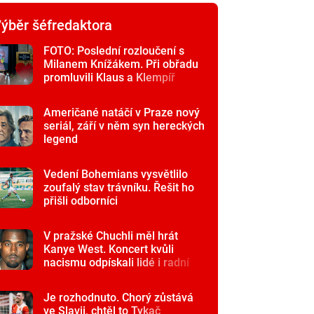
ýběr šéfredaktora
FOTO: Poslední rozloučení s
Milanem Knížákem. Při obřadu
promluvili Klaus a Klempíř
Američané natáčí v Praze nový
seriál, září v něm syn hereckých
legend
Vedení Bohemians vysvětlilo
zoufalý stav trávníku. Řešit ho
přišli odborníci
V pražské Chuchli měl hrát
Kanye West. Koncert kvůli
nacismu odpískali lidé i radní
Je rozhodnuto. Chorý zůstává
ve Slavii, chtěl to Tykač