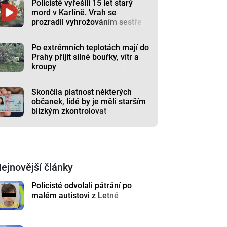
Policisté vyřešili 15 let starý
mord v Karlíně. Vrah se
prozradil vyhrožováním sestře
Po extrémních teplotách mají do
Prahy přijít silné bouřky, vítr a
kroupy
Skončila platnost některých
občanek, lidé by je měli starším
blízkým zkontrolovat
ejnovější články
Policisté odvolali pátrání po
malém autistovi z Letné