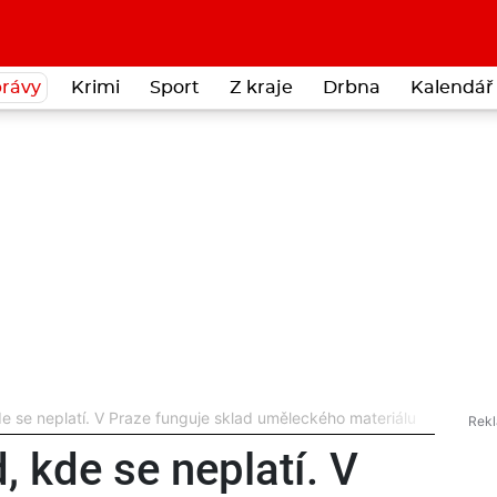
rávy
Krimi
Sport
Z kraje
Drbna
Kalendář 
e se neplatí. V Praze funguje sklad uměleckého materiálu
, kde se neplatí. V