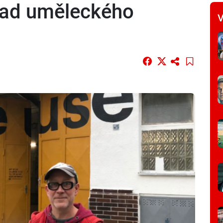
lad uměleckého
V