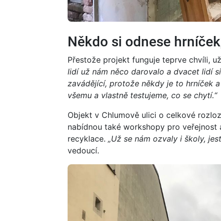
Někdo si odnese hrníček
Přestože projekt funguje teprve chvíli, u
lidí už nám něco darovalo a dvacet lidí 
zavádějící, protože někdy je to hrníček 
všemu a vlastně testujeme, co se chytí.“
Objekt v Chlumově ulici o celkové rozlo
nabídnou také workshopy pro veřejnost 
recyklace.
„Už se nám ozvaly i školy, jestl
vedoucí.