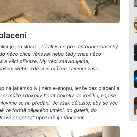
placení
ici je jen sklad. „
Zřídili jsme pro distribuci klasický
kdo něco chce věnovat nebo tady chce něco
á a věci přiveze. My věci zaevidujeme,
našem webu, kde si je můžou zájemci zase
up na jakémkoliv jiném e-shopu, jenže bez placení a
 si může kdokoliv hodit cokoliv do košíku, napíše
uvíme se na předání. Je však důležité, aby se věc
ně ve formě nějakého umění, do galerií, do
skové projekty,“
upozorňuje Vincenec.