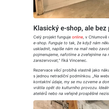
Klasický e-shop, ale bez 
Celý projekt funguje
online
, v Chlumově ul
e-shop. Funguje to tak, že když nám ně
uskladnit, napíše nám na mail nebo zavol
pojmenujeme, nafotíme a zveřejníme na 
zarezervovat,
“ říká Vincenec.
Rezervace věcí probíhá vlastně jako nák
s jednou netradiční podmínkou.
„Na webu
kontaktní údaje, my se mu ozveme a doml
vrátila opět do kulturního provozu. Ideál
ateliérů nebo na veřejně prospěšné nezi