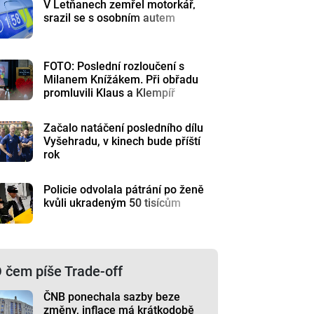
V Letňanech zemřel motorkář,
srazil se s osobním autem
FOTO: Poslední rozloučení s
Milanem Knížákem. Při obřadu
promluvili Klaus a Klempíř
Začalo natáčení posledního dílu
Vyšehradu, v kinech bude příští
rok
Policie odvolala pátrání po ženě
kvůli ukradeným 50 tisícům
 čem píše Trade-off
ČNB ponechala sazby beze
změny, inflace má krátkodobě