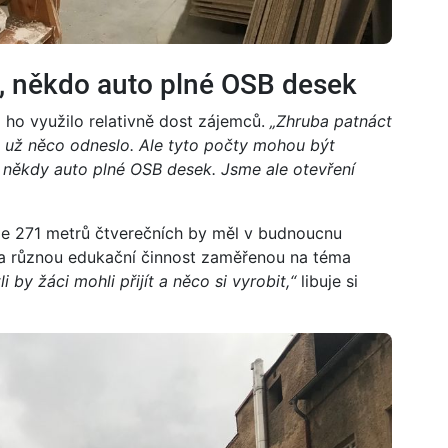
, někdo auto plné OSB desek
ž ho využilo relativně dost zájemců.
„Zhruba patnáct
si už něco odneslo. Ale tyto počty mohou být
a někdy auto plné OSB desek. Jsme ale otevření
ze 271 metrů čtverečních by měl v budnoucnu
a různou edukační činnost zaměřenou na téma
i by žáci mohli přijít a něco si vyrobit,“
libuje si