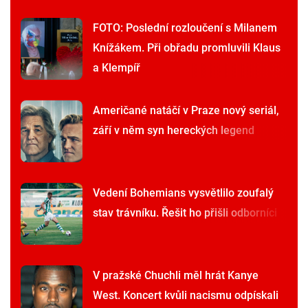
FOTO: Poslední rozloučení s Milanem
Knížákem. Při obřadu promluvili Klaus
a Klempíř
Američané natáčí v Praze nový seriál,
září v něm syn hereckých legend
Vedení Bohemians vysvětlilo zoufalý
stav trávníku. Řešit ho přišli odborníci
V pražské Chuchli měl hrát Kanye
West. Koncert kvůli nacismu odpískali