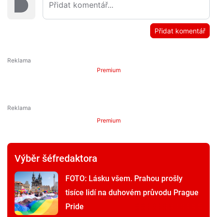
Přidat komentář
Premium
Premium
Výběr šéfredaktora
FOTO: Lásku všem. Prahou prošly
tisíce lidí na duhovém průvodu Prague
Pride