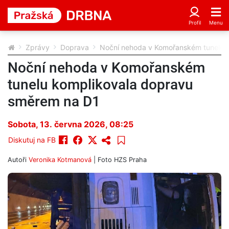
Zprávy
Doprava
Noční nehoda v Komořanském tunelu 
Noční nehoda v Komořanském
tunelu komplikovala dopravu
směrem na D1
Sobota, 13. června 2026, 08:25
Diskutuj na FB
Autoři
Veronika Kotmanová
| Foto
HZS Praha