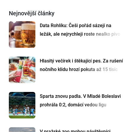
Nejnovější články
Data Rohlíku: Češi pořád sázejí na
ležák, ale nejrychleji roste nealko pivo
Hlasitý večírek i štěkající pes. Za rušení
nočního klidu hrozí pokuta až 15 tisíc
Sparta znovu padla. V Mladé Boleslavi
prohrála 0:2, domácí vedou ligu
V pražské zoo mohou návštěvníci