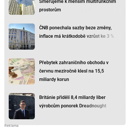
Směřujeme k menším multifunkčním
prostorům
ČNB ponechala sazby beze změny,
inflace má krátkodobě vzrůst ke 3 %
Přebytek zahraničního obchodu v
červnu meziročně klesl na 15,5
miliardy korun
Británie přidělí 8,4 miliardy liber
výrobcům ponorek Dreadnought