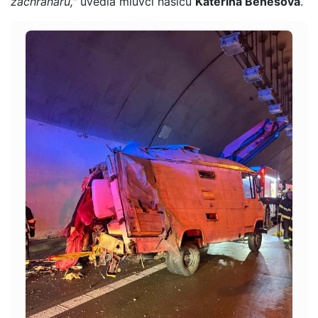
záchranářů,"
uvedla mluvčí hasičů
Kateřina Benešová
.