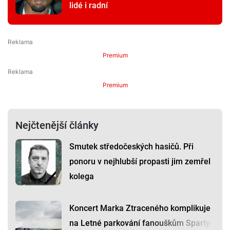
lidé i radní
Premium
Premium
Nejčtenější články
Smutek středočeských hasičů. Při
ponoru v nejhlubší propasti jim zemřel
kolega
Koncert Marka Ztraceného komplikuje
na Letné parkování fanouškům Sparty