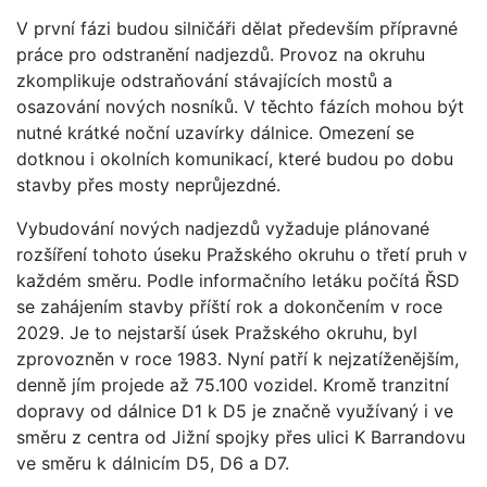
V první fázi budou silničáři dělat především přípravné
práce pro odstranění nadjezdů. Provoz na okruhu
zkomplikuje odstraňování stávajících mostů a
osazování nových nosníků. V těchto fázích mohou být
nutné krátké noční uzavírky dálnice. Omezení se
dotknou i okolních komunikací, které budou po dobu
stavby přes mosty neprůjezdné.
Vybudování nových nadjezdů vyžaduje plánované
rozšíření tohoto úseku Pražského okruhu o třetí pruh v
každém směru. Podle informačního letáku počítá ŘSD
se zahájením stavby příští rok a dokončením v roce
2029. Je to nejstarší úsek Pražského okruhu, byl
zprovozněn v roce 1983. Nyní patří k nejzatíženějším,
denně jím projede až 75.100 vozidel. Kromě tranzitní
dopravy od dálnice D1 k D5 je značně využívaný i ve
směru z centra od Jižní spojky přes ulici K Barrandovu
ve směru k dálnicím D5, D6 a D7.