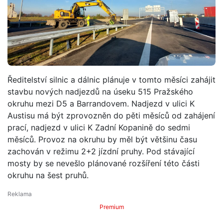
Ředitelství silnic a dálnic plánuje v tomto měsíci zahájit
stavbu nových nadjezdů na úseku 515 Pražského
okruhu mezi D5 a Barrandovem. Nadjezd v ulici K
Austisu má být zprovozněn do pěti měsíců od zahájení
prací, nadjezd v ulici K Zadní Kopanině do sedmi
měsíců. Provoz na okruhu by měl být většinu času
zachován v režimu 2+2 jízdní pruhy. Pod stávající
mosty by se nevešlo plánované rozšíření této části
okruhu na šest pruhů.
Premium