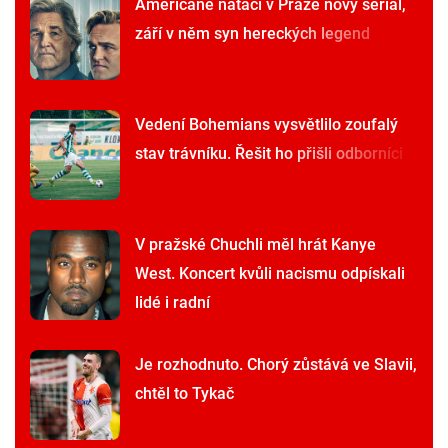
Američané natáčí v Praze nový seriál,
září v něm syn hereckých legend
Vedení Bohemians vysvětlilo zoufalý
stav trávníku. Řešit ho přišli odborníci
V pražské Chuchli měl hrát Kanye
West. Koncert kvůli nacismu odpískali
lidé i radní
Je rozhodnuto. Chorý zůstává ve Slavii,
chtěl to Tykač