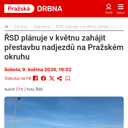
Zprávy
Doprava
ŘSD plánuje v květnu zahájit přestav
ŘSD plánuje v květnu zahájit
přestavbu nadjezdů na Pražském
okruhu
Sobota, 9. května 2026, 19:02
Diskutuj na FB
Autoři
ČTK
| Foto
ŘSD