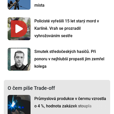
místa
Policisté vyřešili 15 let starý mord v
Karlíně. Vrah se prozradil
vyhrožováním sestře
Smutek středočeských hasičů. Při
ponoru v nejhlubší propasti jim zemřel
kolega
O čem píše Trade-off
Průmyslová produkce v červnu vzrostla
o 4 %, hodnota zakázek stoupla