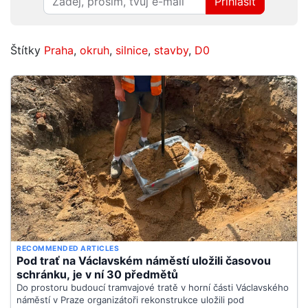
Přihlásit
Štítky
Praha
,
okruh
,
silnice
,
stavby
,
D0