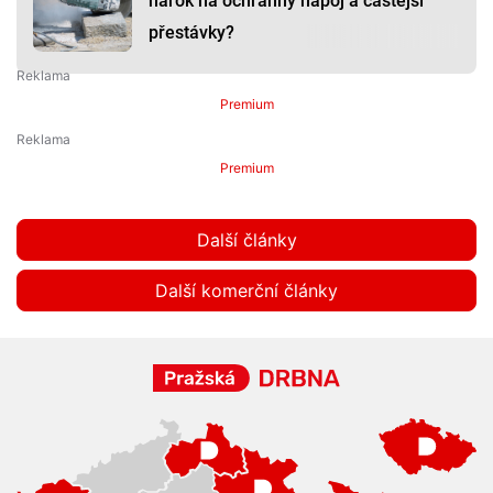
nárok na ochranný nápoj a častější
přestávky?
Premium
Premium
Další články
Další komerční články