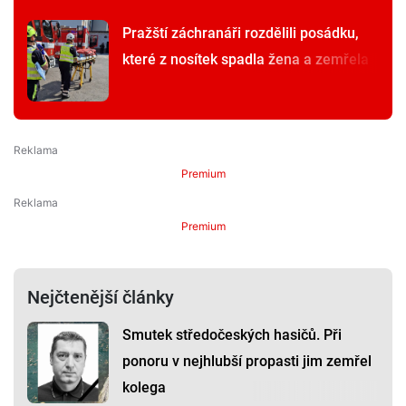
Pražští záchranáři rozdělili posádku,
které z nosítek spadla žena a zemřela
Premium
Premium
Nejčtenější články
Smutek středočeských hasičů. Při
ponoru v nejhlubší propasti jim zemřel
kolega